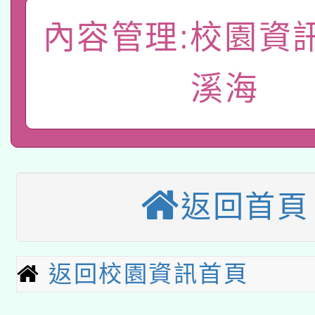
轉知教育部國民及學前
關事宜
內容管理:校園資
函轉國家教育研究院中心
國立臺灣師範大學辦理「1
溪海
轉知教育部國民及學前
原住民族教育政策研討
年度健康促進學校輔導
函轉國立臺灣師範大學
新北市政府教育局辦理「
族教育國際趨勢與發展
業成長研習」實施計畫
轉知有關國立成功大學
族語言臺北學習中心11
師專業成長研習實施計
教育部國民及學前教育署「
文教學共融平台-教案
「族語學習班」招生簡章
方素養工作坊新北場」
返回首頁
轉知經濟部水利署委託
年度COVID-19疫苗
件」活動簡章
115年8月22日(星期六)
業技術研究院辦理「11
接種對象擴大為「滿6
返回校園資訊首頁
2026年桃園地景藝術
桃園市孔廟祈福系列活
用水績優單位及節水達
接種之民眾」措施，延長