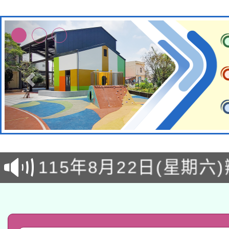
轉知經濟部水利署委託
115年8月22日(星期六)
業技術研究院辦理「11
2026年桃園地景藝術
桃園市孔廟祈福系列活
用水績優單位及節水達
「2026桃園藝術巡演
開 智慧啟航」
動」