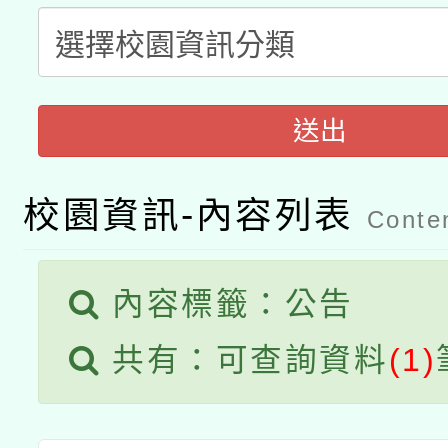
「2026桃園藝術巡演
開 智慧啟航」
動」
月28日止
轉知教育部國民及學前
關事宜
函轉國家教育研究院中心
國立臺灣師範大學辦理「1
送出
轉知教育部國民及學前
原住民族教育政策研討
年度健康促進學校輔導
校園資訊-內容列表
函轉國立臺灣師範大學
Conten
新北市政府教育局辦理「
族教育國際趨勢與發展
業成長研習」實施計畫
轉知有關國立成功大學
族語言臺北學習中心11
師專業成長研習實施計
內容標籤：公告
教育部國民及學前教育署「
文教學共融平台-教案
「族語學習班」招生簡章
方素養工作坊新北場」
共有：可查詢資料
(1)
年度COVID-19疫苗
件」活動簡章
接種對象擴大為「滿6