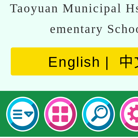
Taoyuan Municipal Hs
ementary Scho
English
中