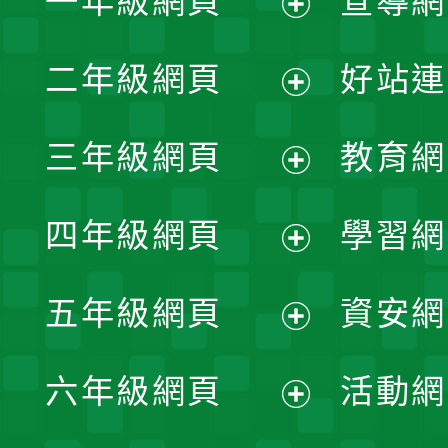
一年級網頁
宣導網
展
二年級網頁
好站連
開
展
三年級網頁
教育網
選
開
展
單
四年級網頁
學習網
選
開
展
單
五年級網頁
資安網
選
開
展
單
六年級網頁
活動網
選
開
展