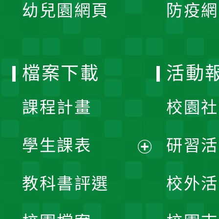
單
幼兒園網頁
防疫網
選
開
單
選
檔案下載
活動
單
課程計畫
校園社
學生課表
研習活
展
教科書評選
校外活
開