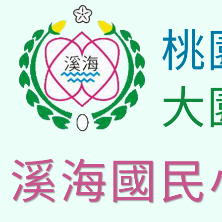
桃
大
溪海國民