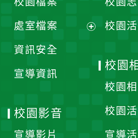
校園檔案
校園志
選
單
處室檔案
校園活
展
資訊安全
開
校園
宣導資訊
選
校園相
單
校園活
校園影音
宣導影片
宣導活