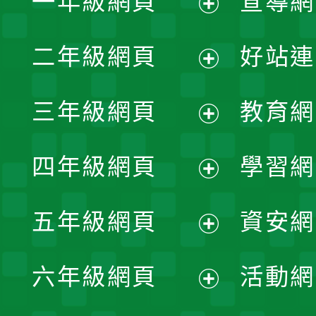
一年級網頁
宣導網
展
二年級網頁
好站連
開
展
三年級網頁
教育網
選
開
展
單
四年級網頁
學習網
選
開
展
單
五年級網頁
資安網
選
開
展
單
六年級網頁
活動網
選
開
展