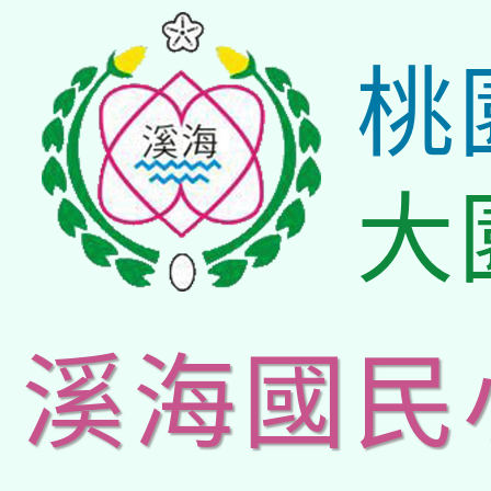
桃
大
溪海國民