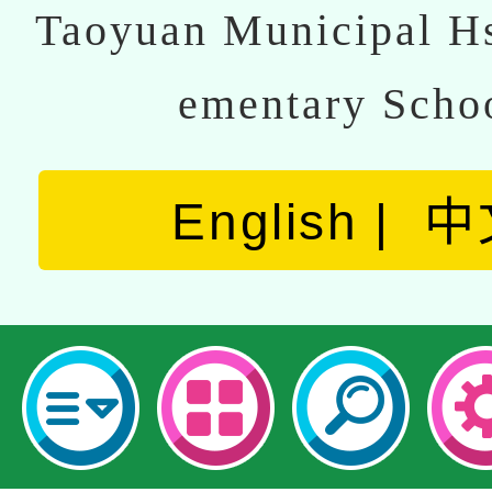
Taoyuan Municipal Hs
ementary Scho
English
中