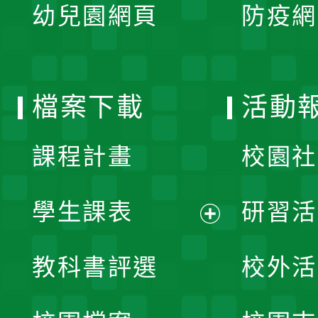
單
幼兒園網頁
防疫網
選
開
單
選
檔案下載
活動
單
課程計畫
校園社
學生課表
研習活
展
教科書評選
校外活
開