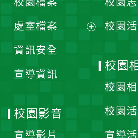
校園檔案
校園志
選
單
處室檔案
校園活
展
資訊安全
開
校園
宣導資訊
選
校園相
單
校園活
校園影音
宣導影片
宣導活