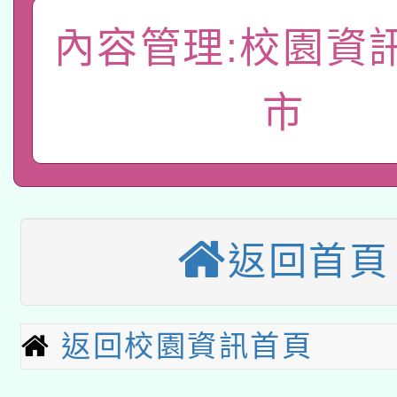
A3數位素養講師名單
礎課程
內容管理:校園資
「數位內容與教學軟體線
有關大陸委員會函釋公
市
pilot」
轉知經濟部水利署委託
薪期間赴陸應申請許可
115年8月22日(星期六)
業技術研究院辦理「11
2026年桃園地景藝術
桃園市孔廟祈福系列活
用水績優單位及節水達
返回首頁
本校115學年度第2次
開 智慧啟航」
動」
適應運動共學行動站研
招甄選結果公告(無人
返回校園資訊首頁
本館辦理115年度閱讀
招)