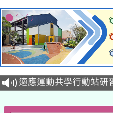
本校115學年度第2次
適應運動共學行動站研
招甄選結果公告(無人
本館辦理115年度閱讀
招)
科技賦能─人工智慧(AI
暨閱讀推動專業研習