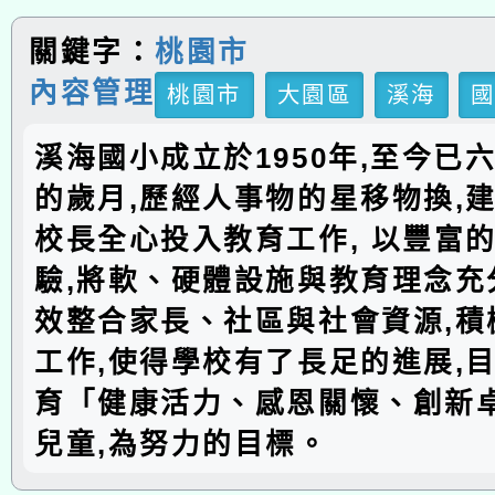
關鍵字：
桃園市
內容管理
桃園市
大園區
溪海
溪海國小成立於1950年,至今已
的歲月,歷經人事物的星移物換,建
校長全心投入教育工作, 以豐富
驗,將軟、硬體設施與教育理念充分
效整合家長、社區與社會資源,積
工作,使得學校有了長足的進展,
育「健康活力、感恩關懷、創新
兒童,為努力的目標。