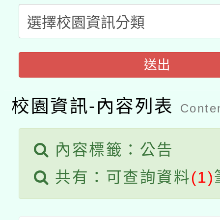
科技賦能─人工智慧(AI
暨閱讀推動專業研習
A3數位素養講師名單
礎課程
「數位內容與教學軟體線
送出
有關大陸委員會函釋公
pilot」
校園資訊-內容列表
轉知經濟部水利署委託
薪期間赴陸應申請許可
Conten
115年8月22日(星期六)
業技術研究院辦理「11
內容標籤：公告
2026年桃園地景藝術
桃園市孔廟祈福系列活
用水績優單位及節水達
共有：可查詢資料
(1)
開 智慧啟航」
動」