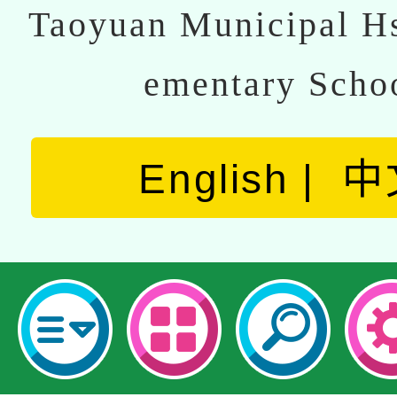
Taoyuan Municipal Hs
ementary Scho
English
中