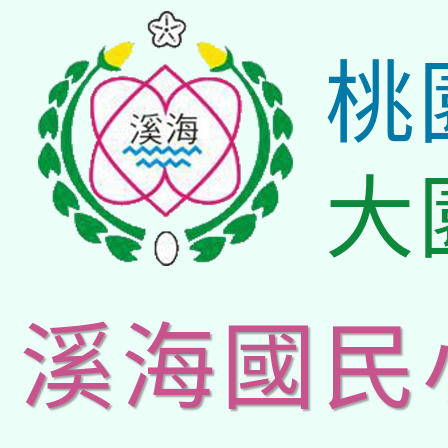
桃
大
溪海國民