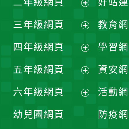
二年級網頁
好站連
開
展
三年級網頁
教育網
選
開
展
單
四年級網頁
學習網
選
開
展
單
五年級網頁
資安網
選
開
展
單
六年級網頁
活動網
選
開
展
單
幼兒園網頁
防疫網
選
開