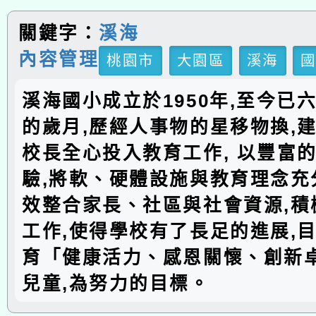
關鍵字：
溪海
內容管理
桃園市
大園區
溪海
溪海國小成立於1950年,至今已
的歲月,歷經人事物的星移物換,建
校長全心投入教育工作, 以豐富
驗,將軟、硬體設施與教育理念充分
效整合家長、社區與社會資源,積
工作,使得學校有了長足的進展,
育「健康活力、感恩關懷、創新
兒童,為努力的目標。