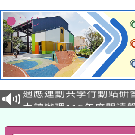
本校115學年度第2次
適應運動共學行動站研
招甄選結果公告(無人
本館辦理115年度閱讀
招)
科技賦能─人工智慧(AI
暨閱讀推動專業研習
A3數位素養講師名單