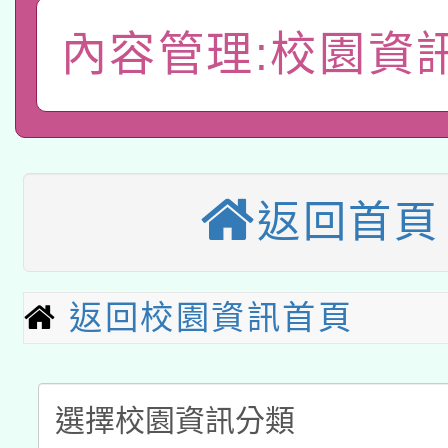
礎課程
內容管理:校園資
「數位內容與教學軟體線
有關大陸委員會函釋公
pilot」
轉知經濟部水利署委託
薪期間赴陸應申請許可
115年8月22日(星期六)
業技術研究院辦理「11
返回首頁
2026年桃園地景藝術
桃園市孔廟祈福系列活
用水績優單位及節水達
本校115學年度第2次
開 智慧啟航」
返回校園資訊首頁
動」
適應運動共學行動站研
招甄選結果公告(無人
本館辦理115年度閱讀
招)