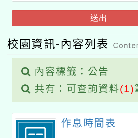
科技賦能─人工智慧(AI
暨閱讀推動專業研習
A3數位素養講師名單
礎課程
送出
「數位內容與教學軟體線
校園資訊-內容列表
有關大陸委員會函釋公
Conten
pilot」
轉知經濟部水利署委託
薪期間赴陸應申請許可
內容標籤：公告
115年8月22日(星期六)
業技術研究院辦理「11
共有：可查詢資料
(1)
2026年桃園地景藝術
桃園市孔廟祈福系列活
用水績優單位及節水達
開 智慧啟航」
動」
作息時間表