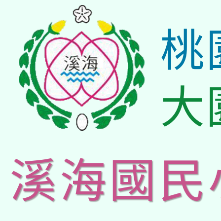
桃
大
溪海國民