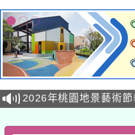
115年8月22日(星期六)
2026年桃園地景藝術
桃園市孔廟祈福系列活
「2026桃園藝術巡演
開 智慧啟航」
轉知教育部國民及學前
關事宜