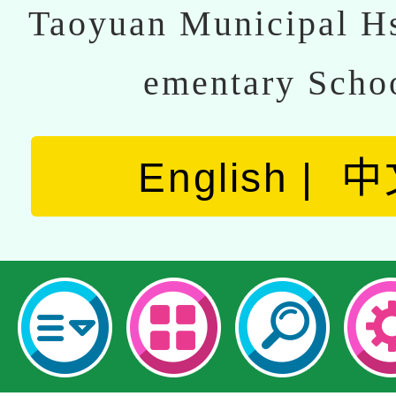
Taoyuan Municipal Hs
ementary Scho
English
中