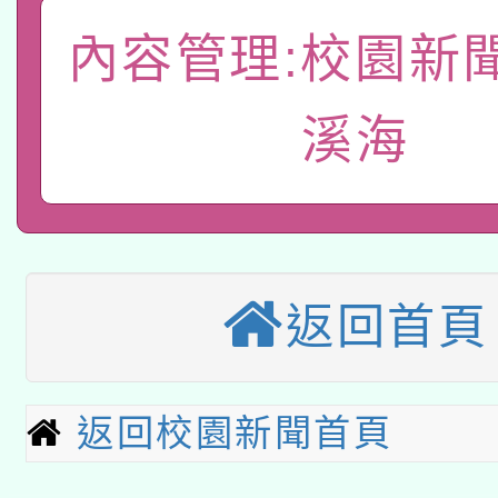
函轉國家教育研究院中心
國立臺灣師範大學辦理「1
內容管理:校園新
轉知教育部國民及學前
原住民族教育政策研討
年度健康促進學校輔導
函轉國立臺灣師範大學
溪海
新北市政府教育局辦理「
族教育國際趨勢與發展
業成長研習」實施計畫
轉知有關國立成功大學
族語言臺北學習中心11
師專業成長研習實施計
教育部國民及學前教育署「
文教學共融平台-教案
「族語學習班」招生簡章
方素養工作坊新北場」
本市兒童口腔健康促進
年度COVID-19疫苗
件」活動簡章
返回首頁
115年8月22日(星期六)
宣導素材2份，請協助
接種對象擴大為「滿6
2026年桃園地景藝術
桃園市孔廟祈福系列活
管道加強宣導
接種之民眾」措施，延長
返回校園新聞首頁
「2026桃園藝術巡演
開 智慧啟航」
月28日止