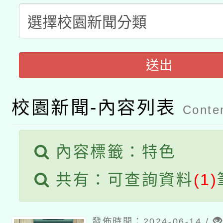
轉知教育部國民及學前
關事宜
函轉國家教育研究院中心
國立臺灣師範大學辦理「1
轉知教育部國民及學前
原住民族教育政策研討
年度健康促進學校輔導
送出
函轉國立臺灣師範大學
新北市政府教育局辦理「
族教育國際趨勢與發展
業成長研習」實施計畫
校園新聞-內容列表
轉知有關國立成功大學
族語言臺北學習中心11
Conten
師專業成長研習實施計
教育部國民及學前教育署「
文教學共融平台-教案
「族語學習班」招生簡章
方素養工作坊新北場」
內容標籤：特色
本市兒童口腔健康促進
年度COVID-19疫苗
件」活動簡章
共有：可查詢資料
(1)
宣導素材2份，請協助
接種對象擴大為「滿6
管道加強宣導
接種之民眾」措施，延長
發佈時間：2024-06-14 /