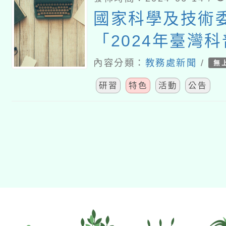
國家科學及技術
月28日止
「2024年臺灣
車」訂 於113年
內容分類：
教務處新聞
/
無
10月26日舉辦
研習
特色
活動
公告