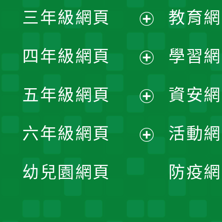
展
三年級網頁
教育網
選
開
展
單
四年級網頁
學習網
選
開
展
單
五年級網頁
資安網
選
開
展
單
六年級網頁
活動網
選
開
展
單
幼兒園網頁
防疫網
選
開
單
選