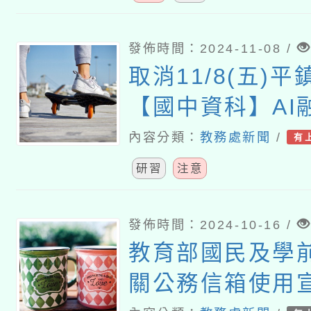
發佈時間：2024-11-08 /
取消11/8(五)
【國中資科】AI
以自駕車模擬器為
內容分類：
教務處新聞
/
有
教師)研習
研習
注意
發佈時間：2024-10-16 /
教育部國民及學
關公務信箱使用