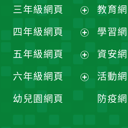
展
三年級網頁
教育網
選
開
展
單
四年級網頁
學習網
選
開
展
單
五年級網頁
資安網
選
開
展
單
六年級網頁
活動網
選
開
展
單
幼兒園網頁
防疫網
選
開
單
選