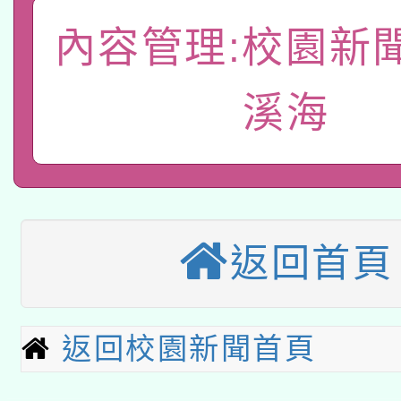
礎課程
「數位內容與教學軟體線
內容管理:校園新
有關大陸委員會函釋公
pilot」
溪海
轉知經濟部水利署委託
薪期間赴陸應申請許可
115年8月22日(星期六)
業技術研究院辦理「11
2026年桃園地景藝術
桃園市孔廟祈福系列活
用水績優單位及節水達
返回首頁
本校115學年度第2次
開 智慧啟航」
動」
適應運動共學行動站研
招甄選結果公告(無人
返回校園新聞首頁
本館辦理115年度閱讀
招)
科技賦能─人工智慧(AI