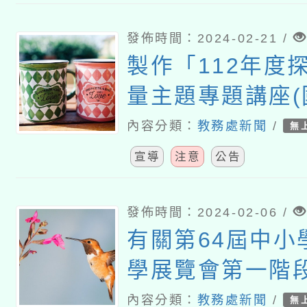
發佈時間：2024-02-21 /
製作「112年度
量主題專題講座
學)」影片上架
內容分類：
教務處新聞
/
無
師平臺
宣導
注意
公告
發佈時間：2024-02-06 /
有關第64屆中小
學展覽會第一階段
展)報名作品命名
內容分類：
教務處新聞
/
無