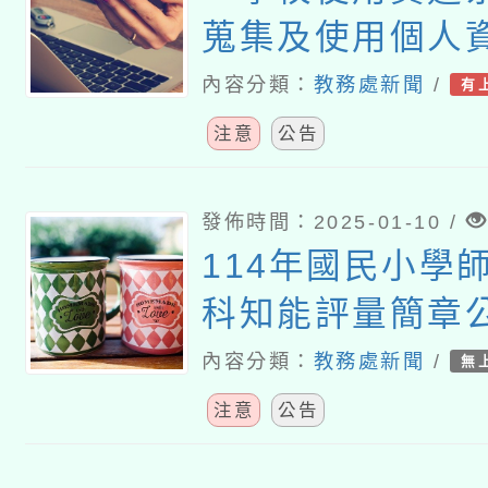
蒐集及使用個人
項」及「校園使
內容分類：
教務處新聞
/
有
辨識技術個人資
注意
公告
引」
發佈時間：2025-01-10 /
114年國民小學
科知能評量簡章
內容分類：
教務處新聞
/
無
注意
公告