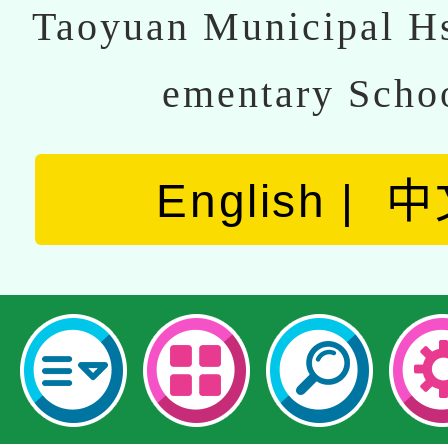
Taoyuan Municipal Hs
ementary Scho
English
中