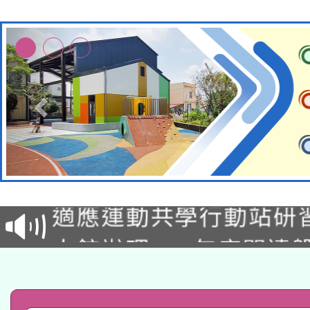
本校115學年度第2次
適應運動共學行動站研
招甄選結果公告(無人
本館辦理115年度閱讀
招)
科技賦能─人工智慧(AI
暨閱讀推動專業研習
A3數位素養講師名單