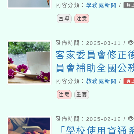
感染國家以越南
內容分類：
學務處新聞
/
無
宣導
注意
發佈時間：2025-03-11 /
客家委員會修正
員會補助全國公
育人員及軍警人員
內容分類：
教務處新聞
/
有
年度客語能力認
注意
重要
施計畫」
發佈時間：2025-02-12 /
「學校使用資通