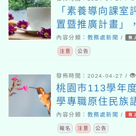
「素養導向課室
置暨推廣計畫」
畫資源，已製作「
內容分類：
教務處新聞
/
無
彈性課室評量主
注意
公告
(國中體育)」及
課室評量基礎概
發佈時間：2024-04-27 /
桃園市113學年
片，將上架教育
學專職原住民族語
臺
住民族語教學支
內容分類：
教務處新聞
/
有
聯合甄選聘任簡
報名
注意
公告