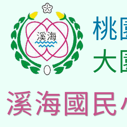
桃
大
溪海國民