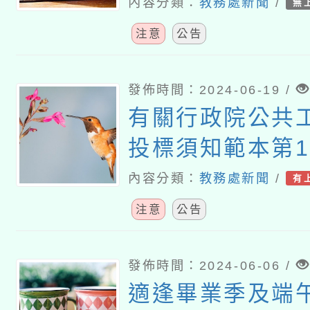
管理指引
內容分類：
教務處新聞
/
無
注意
公告
發佈時間：2024-06-19 /
有關行政院公共
投標須知範本第1
條款之「無人機
內容分類：
教務處新聞
/
有
求」附表，數位
注意
公告
「 政府採購案所
請排除資安檢測
發佈時間：2024-06-06 /
適逢畢業季及端
覽表」審查原則