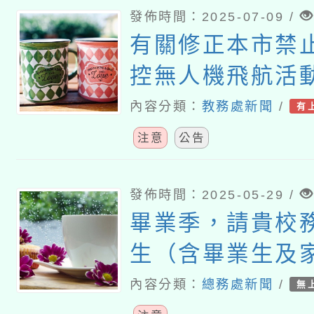
發佈時間：2025-07-09 /
有關修正本市禁
控無人機飛航活
時間及其他管理
內容分類：
教務處新聞
/
有
注意
公告
發佈時間：2025-05-29 /
畢業季，請貴校
生（含畢業生及
安全與救溺之宣
內容分類：
總務處新聞
/
無