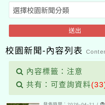
暨閱讀推動專業研習
A3數位素養講師名單
礎課程
「數位內容與教學軟體線
送出
有關大陸委員會函釋公
pilot」
轉知經濟部水利署委託
薪期間赴陸應申請許可
校園新聞-內容列表
Conten
115年8月22日(星期六)
業技術研究院辦理「11
2026年桃園地景藝術
桃園市孔廟祈福系列活
內容標籤：注意
用水績優單位及節水達
開 智慧啟航」
共有：可查詢資料
(33
動」
發佈時間：2026-04-21 /