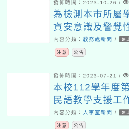
發佈時間：2023-10-26 /
為檢測本市所屬
資安意識及警覺
理112年社交工
內容分類：
教務處新聞
/
無
注意
公告
發佈時間：2023-07-21 /
本校112學年度第
民語教學支援工作
2、3次招考)結
內容分類：
人事室新聞
/
無
注意
公告