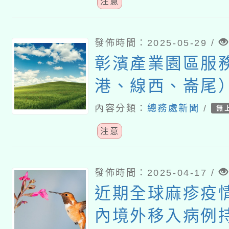
注意
發佈時間：2025-05-29 /
彰濱產業園區服
港、線西、崙尾
水深危險，不宜
內容分類：
總務處新聞
/
無
動
注意
發佈時間：2025-04-17 /
近期全球麻疹疫
內境外移入病例