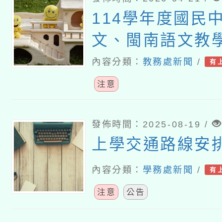
114學年度國民
文、閩南語文教
（現職及退休教
內容分類：
教務處新聞
/
有
畫
注意
發佈時間：2025-08-19 /
上學交通路線安
內容分類：
學務處新聞
/
有
注意
公告