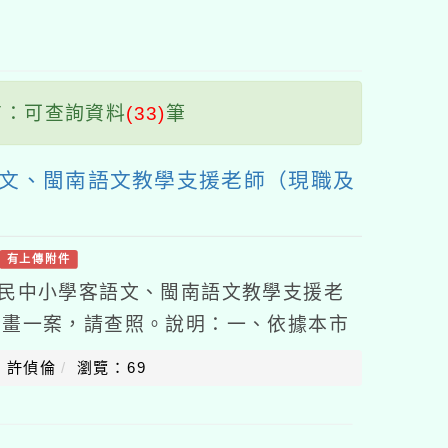
塊
：可查詢資料
(33)
筆
語文、閩南語文教學支援老師（現職及
有上傳附件
國民中小學客語文、閩南語文教學支援老
計畫一案，請查照。說明：一、依據本市
8日屋小教字第1150002331號函辦
：許偵倫
瀏覽：69