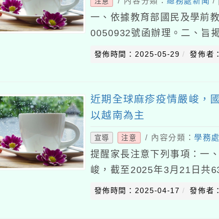
/ 內容分類：
總務處新聞
/
注意
一、依據教育部國民及學前教育
0050932號函辦理。二、
開發中，周圍海域水深危險
發佈時間：2025-05-29
發佈者
加強宣
近期全球麻疹疫情嚴峻，
以越南為主
/ 內容分類：
學務
宣導
注意
提醒家長注意下列事項：一
峻，截至2025年3月21日共
亡，全國各地病例持續發生，
發佈時間：2025-04-17
發佈者
24年7