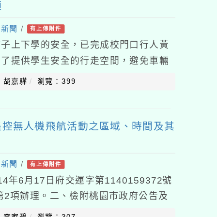
項
處新聞
/
有上傳附件
孩子上下學的安全，已完成校門口行人黃
為了提供學生安全的行走空間，避免車輛
由於安全設施啟用後，校門口空間縮減，
：胡嘉驊
瀏覽：399
遙控無人機飛航活動之區域、時間及其
處新聞
/
有上傳附件
年6月17日府交運字第1140159372號
3第2項辦理。二、檢附桃園市政府公告及
動區域表各1份。
：李家碧
瀏覽：307