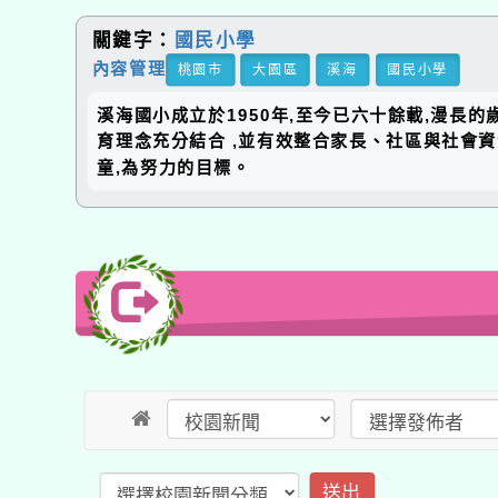
關鍵字：
國民小學
內容管理
桃園市
大園區
溪海
國民小學
溪海國小成立於1950年,至今已六十餘載,漫長
育理念充分結合 ,並有效整合家長、社區與社會
童,為努力的目標。
送出