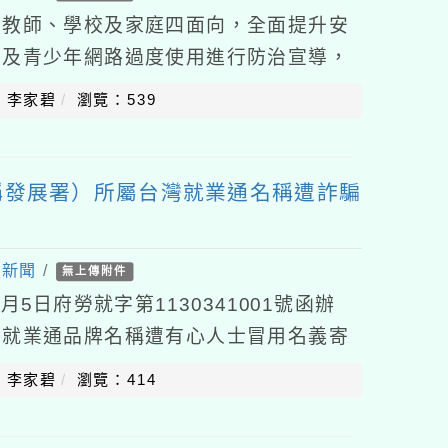
、教師、學校及家庭四面向，全面提升安
童及青少年網路過度使用進行防治宣導，
成良好的使用習慣，特定定此計畫。二、
：李家碧
瀏覽：539
稱發展署）所屬台灣就業通名稱遭詐騙
處新聞
/
無上傳附件
月5日府勞就字第1130341001號函辦
灣就業通品牌名稱遭有心人士冒用名義寄
個人訊息，恐有使民眾受騙之虞。發展署
：李家碧
瀏覽：414