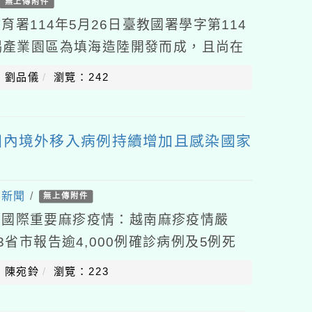
無上傳附件
署114年5月26日臺教國署學字第114
旨揭產業園區為填海造陸開發而成，且尚在
且多暗流，為維護師生與民眾安全，務請
：劉品儀
瀏覽：242
國內境外移入病例持續增加且感染國家
處新聞
/
無上傳附件
、國際重要麻疹疫情：越南麻疹疫情嚴
63省市報告逾4,000例確診病例及5例死
以南部及中部為多。泰國麻疹疫情於20
：陳宛鈴
瀏覽：223