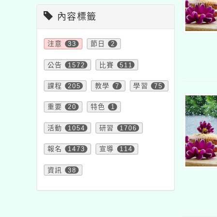
內容標籤
注意
33
節日
2
公告
1572
比賽
511
課程
205
教學
7
學習
75
重要
20
特色
1
活動
1054
研習
1706
報名
1473
宣導
114
資訊
38