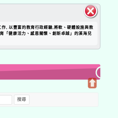
關閉區
工作, 以豐富的教育行政經驗,將軟、硬體設施與教
塊
培育「健康活力、感恩關懷、創新卓越」的溪海兒
開
啟
搜尋
上
方
區