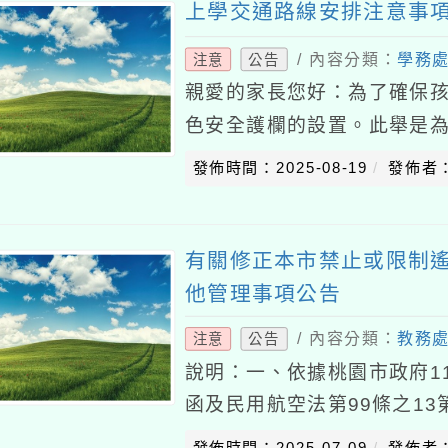
上學交通路線安排注意事
/ 內容分類：
學務
注意
公告
親愛的家長您好：為了確保
色安全護欄的設置。此舉是
與行人並行產生危險情況。
發佈時間：2025-08-19
發佈者
接送區也有所調整，提
有關修正本市禁止或限制
他管理事項公告
/ 內容分類：
教務
注意
公告
說明：一、依據桃園市政府114
函及民用航空法第99條之1
禁止或限制遙控無人機飛航活
發佈時間：2025-07-09
發佈者