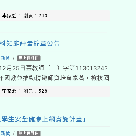
：李家碧
瀏覽：240
學科知能評量簡章公告
處新聞
/
無上傳附件
2月25日臺教師（二）字第113013243
年國教並推動精緻師資培育素養，檢核國
課程（含國語、數學、自然、社會領域）
：李家碧
瀏覽：528
校學生安全健康上網實施計畫」
處新聞
/
無上傳附件