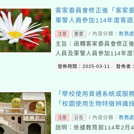
客家委員會修正後「客家
軍警人員參加114年度客
/ 內容分類：
教務
注意
重要
主旨：函轉客家委員會修正
人員及軍警人員參加114年
轉知所屬（轄）機關學校（
發佈時間：2025-03-11
發佈者
家委員會（下稱客
「學校使用資通系統或服
「校園使用生物特徵辨識
/ 內容分類：
教務
注意
公告
說明：依據教育部114年2月4