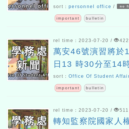
錄取公告
sort：
personnel office
/
no f
important
bulletin
rel time：2023-07-20 /
42
萬安46號演習將於1
日13 時30分至14
sort：
Office Of Student Affai
important
bulletin
rel time：2023-07-20 /
511
轉知監察院國家人