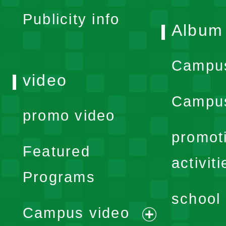
Publicity info
Album
Campu
video
Campus
promo video
promot
Featured
activiti
Programs
school 
Campus video