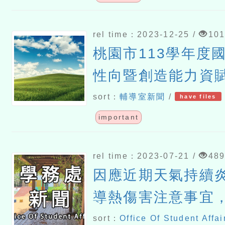
rel time：2023-12-25 /
10
桃園市113學年度
性向暨創造能力資
定簡章
sort：
輔導室新聞
/
have files
important
rel time：2023-07-21 /
48
因應近期天氣持續
導熱傷害注意事宜
害防護措施
sort：
Office Of Student Affai