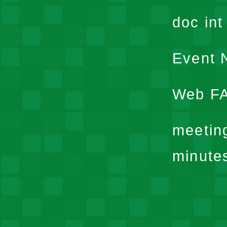
doc in
Event N
Web F
meetin
minute