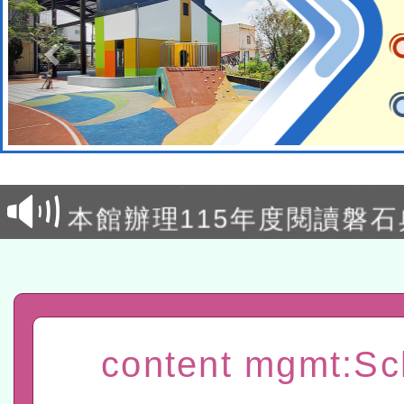
本校115學年度第2次代理
結果公告(無人報名，續辦
適應運動共學行動站研習
本館辦理115年度閱讀磐
讀推動專業研習
科技賦能─人工智慧(AI)
程
A3數位素養講師名單
「數位內容與教學軟體線上課程
content mgmt:Sc
t」
有關大陸委員會函釋公務