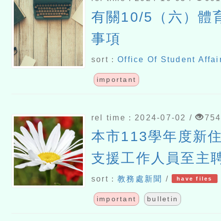
有關10/5（六）
事項
sort：
Office Of Student Affai
important
rel time：2024-07-02 /
75
本市113學年度新
支援工作人員至主
sort：
教務處新聞
/
have files
important
bulletin