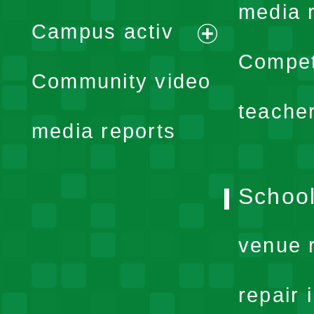
expand
media 
Campus activ
menu
expand
Compet
Community video
menu
teache
media reports
School
venue 
repair 