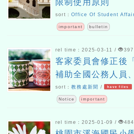
限制使用原則
sort：
Office Of Student Affai
important
bulletin
rel time：2025-03-11 /
397
客家委員會修正後
補助全國公務人員
軍警人員參加114
sort：
教務處新聞
/
have files
認證報名費實施計
Notice
important
rel time：2025-01-09 /
48
桃園市溪海國民小