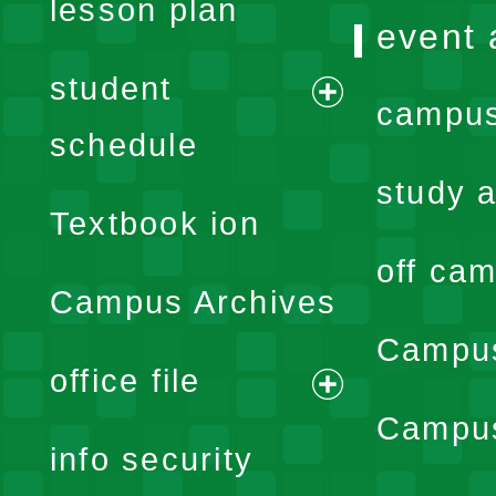
lesson plan
event 
student
campus
expand
schedule
menu
study a
Textbook ion
off cam
Campus Archives
Campus
office file
expand
Campus
info security
menu