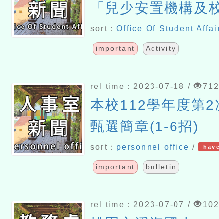
「兒少安置機構及
系統性訪查計畫」
sort：
Office Of Student Affai
宣導「猥褻也是性
important
Activity
rel time：2023-07-18 /
71
本校112學年度第
甄選簡章(1-6招)
sort：
personnel office
/
have
important
bulletin
rel time：2023-07-07 /
10