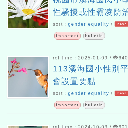
性騷擾或性霸凌防
sort：
gender equality
/
have 
important
bulletin
rel time：2025-01-09 /
64
113溪海國小性別
會設置要點
sort：
gender equality
/
have 
important
bulletin
rel time：2024-10-03 /
60