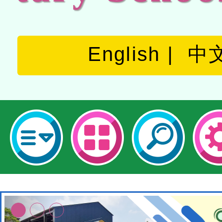
English
中