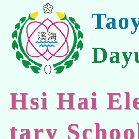
Tao
Day
Hsi Hai E
tary Schoo