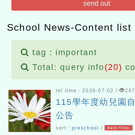
send out
t」
有關大陸委員會函釋公務
赴陸應申請許可一案
轉知經濟部水利署委託財
School News-Content list
研究院辦理「115年表揚
115年8月22日(星期六)辦
tag：important
位及節水達人選拔活動」
市孔廟祈福系列活動—儒門
2026年桃園地景藝術節教
Total: query info
(20)
co
航」
rel time：2026-07-02 /
24
115學年度幼兒園
公告
sort：
preschool
/
have files