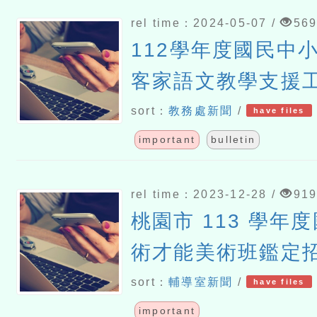
rel time：2024-05-07 /
56
112學年度國民中
客家語文教學支援
職及退休教師）換
sort：
教務處新聞
/
have files
important
bulletin
rel time：2023-12-28 /
91
桃園市 113 學年
術才能美術班鑑定
sort：
輔導室新聞
/
have files
important