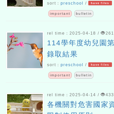
sort：
preschool
/
have files
important
bulletin
rel time：2025-04-18 /
26
114學年度幼兒園
錄取結果
sort：
preschool
/
have files
important
bulletin
rel time：2025-04-14 /
43
各機關對危害國家