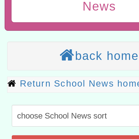
News
赴陸應申請許可一案
轉知經濟部水利署委託財
研究院辦理「115年表揚
115年8月22日(星期六)辦
位及節水達人選拔活動」
市孔廟祈福系列活動—儒門
2026年桃園地景藝術節教
航」
back home
本校115學年度第2次代理
結果公告(無人報名，續辦
適應運動共學行動站研習
Return School News hom
本館辦理115年度閱讀磐
讀推動專業研習
科技賦能─人工智慧(AI)
程
A3數位素養講師名單
「數位內容與教學軟體線上課程