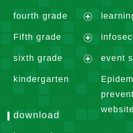
menu
expand
fourth grade
learnin
menu
expand
Fifth grade
infose
menu
expand
sixth grade
event s
menu
expand
kindergarten
Epidem
menu
preven
websit
download