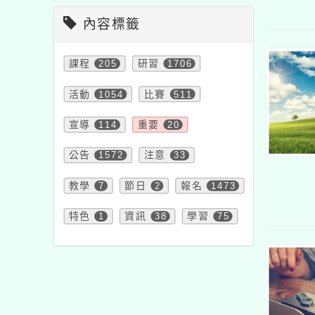
內容標籤
課程
205
研習
1706
活動
1054
比賽
511
宣導
114
重要
20
公告
1572
注意
33
教學
7
節日
2
報名
1473
特色
1
資訊
38
學習
75