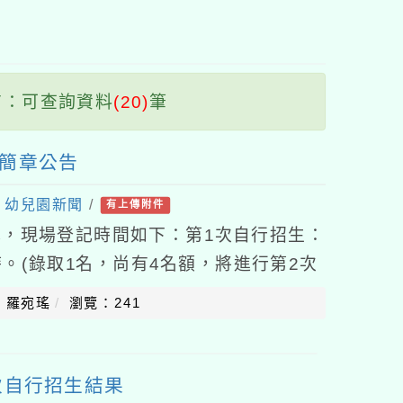
塊
：可查詢資料
(20)
筆
生簡章公告
：
幼兒園新聞
/
有上傳附件
，現場登記時間如下：第1次自行招生：
12時。(錄取1名，尚有4名額，將進行第2次
5年7月15日(三)9時至12時。
：羅宛瑤
瀏覽：241
次自行招生結果