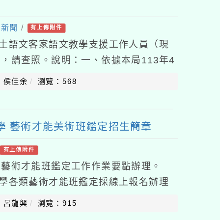
處新聞
/
有上傳附件
本土語文客家語文教學支援工作人員（現
，請查照。說明：一、依據本局113年4
4062號函辦理。二、旨揭活動訊息摘錄如
：侯佳余
瀏覽：568
中學 藝術才能美術班鑑定招生簡章
有上傳附件
段藝術才能班鑑定工作作業要點辦理。
小學各類藝術才能班鑑定採線上報名辦理
es.tyc.edu.tw），旨揭招生簡
：呂龍興
瀏覽：915