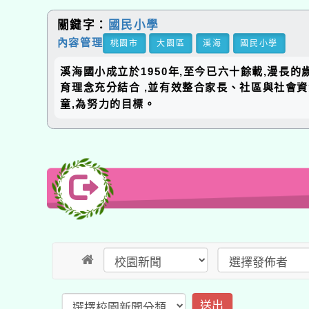
關鍵字：
國民小學
內容管理
桃園市
大園區
溪海
國民小學
溪海國小成立於1950年,至今已六十餘載,漫長
育理念充分結合 ,並有效整合家長、社區與社會
童,為努力的目標。
送出