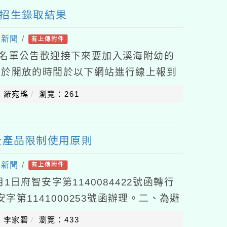
段招生錄取結果
園新聞
/
有上傳附件
取名單公告歡迎接下來要加入溪海附幼的
請於開放的時間於以下網站進行線上報到
/kl2Zvn若需要現場報到的家長亦可親自
：羅宛瑤
瀏覽：261
全產品限制使用原則
處新聞
/
有上傳附件
1日府智安字第1140084422號函轉行
安字第1141000253號函辦理。二、為避
取，導致機關機敏公務資訊外洩或
：李家碧
瀏覽：433