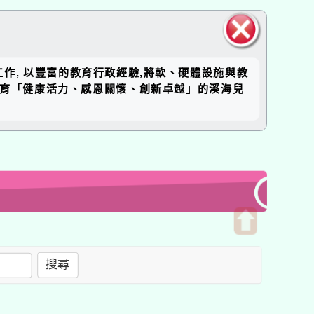
關閉區
工作, 以豐富的教育行政經驗,將軟、硬體設施與教
塊
培育「健康活力、感恩關懷、創新卓越」的溪海兒
開
啟
搜尋
上
方
區