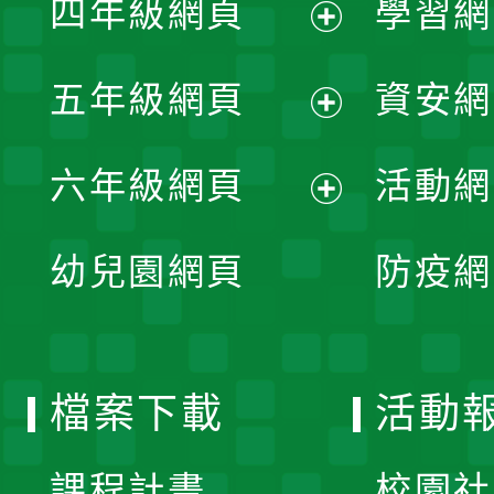
四年級網頁
學習網
選
開
展
單
五年級網頁
資安網
選
開
展
單
六年級網頁
活動網
選
開
展
單
幼兒園網頁
防疫網
選
開
單
選
檔案下載
活動
單
課程計畫
校園社