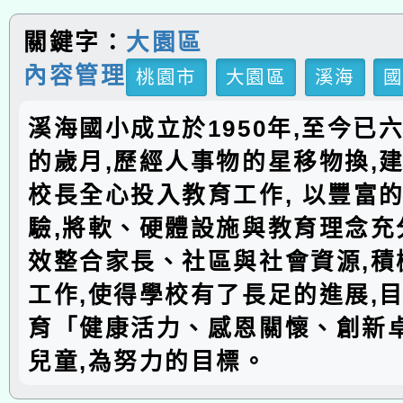
關鍵字：
大園區
內容管理
桃園市
大園區
溪海
溪海國小成立於1950年,至今已
的歲月,歷經人事物的星移物換,建
校長全心投入教育工作, 以豐富
驗,將軟、硬體設施與教育理念充分
效整合家長、社區與社會資源,積
工作,使得學校有了長足的進展,
育「健康活力、感恩關懷、創新
兒童,為努力的目標。