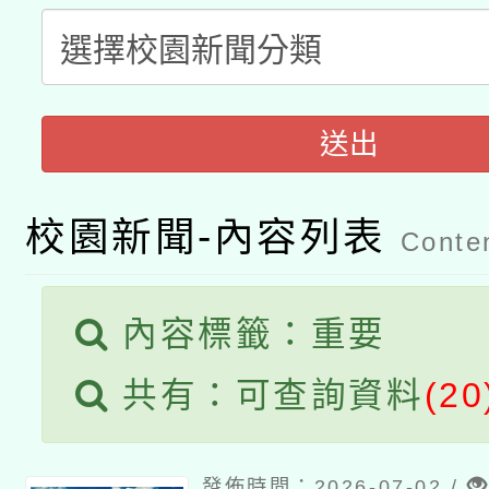
有關本府115年70歲
答一案
一案。
本校115學年度第2次
人員健康講座「吃得安
送出
適應運動共學行動站研
招甄選結果公告(無人
心」，鼓勵退休同仁踴
本館辦理115年度閱讀
招)
案。
校園新聞-內容列表
Conten
科技賦能─人工智慧(AI
暨閱讀推動專業研習
A3數位素養講師名單
礎課程
內容標籤：重要
共有：可查詢資料
(20
發佈時間：2026-07-02 /