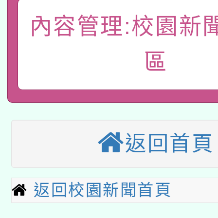
一案。
本校115學年度第2次
人員健康講座「吃得安
內容管理:校園新
適應運動共學行動站研
招甄選結果公告(無人
心」，鼓勵退休同仁踴
區
本館辦理115年度閱讀
招)
案。
科技賦能─人工智慧(AI
暨閱讀推動專業研習
A3數位素養講師名單
礎課程
本校115學年度第1次
返回首頁
本校115學年度第2次
第3次招考甄選結果公告
有關原住民族委員會11
返回校園新聞首頁
次招考甄選結果公告(尚
兒童少年暑期犯罪預防
公告之原住民族歲時祭