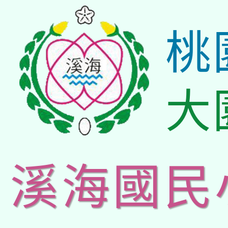
桃
大
溪海國民