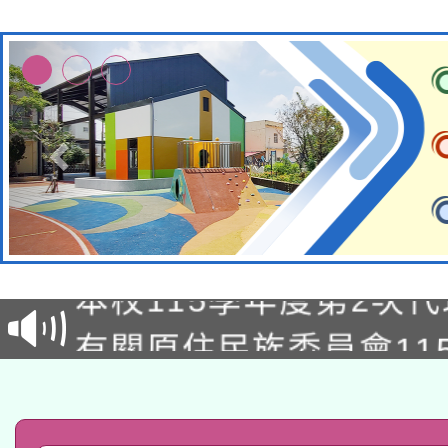
本校115學年度第1次
本校115學年度第2次
第3次招考甄選結果公告
有關原住民族委員會11
次招考甄選結果公告(尚
兒童少年暑期犯罪預防
公告之原住民族歲時祭
有關本府115年70歲
答一案