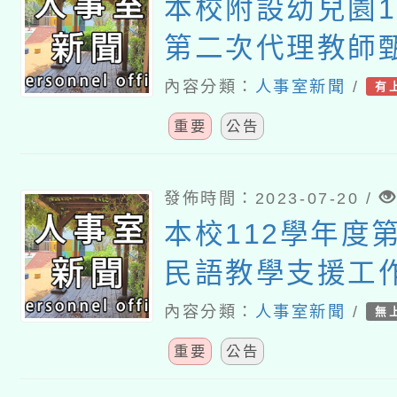
本校附設幼兒園1
第二次代理教師甄
6招)
內容分類：
人事室新聞
/
有
重要
公告
發佈時間：2023-07-20 /
本校112學年度第
民語教學支援工作
次招考)錄取公告
內容分類：
人事室新聞
/
無
重要
公告