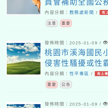
員會補助全國公
育人員及軍警人員
內容分類：
教務處新聞
/
有
年度客語能力認
注意
重要
施計畫」
發佈時間：2025-01-09 /
桃園市溪海國民
侵害性騷擾或性
定
內容分類：
性平專區
/
有上
重要
公告
發佈時間：2025-01-09 /