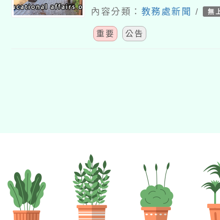
關時程公告
內容分類：
教務處新聞
/
無
重要
公告