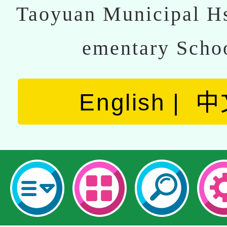
Taoyuan Municipal Hs
ementary Scho
English
中