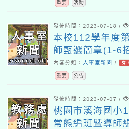
徵募受訪者及宣
重要
活動
是性侵害」
發佈時間：2023-07-18 /
本校112學年度
師甄選簡章(1-6招
內容分類：
人事室新聞
/
有
重要
公告
發佈時間：2023-07-07 /
桃園市溪海國小1
常態編班暨導師