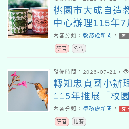
桃園市大成自造
中心辦理115年7
習
內容分類：
教務處新聞
/
無
研習
公告
發佈時間：2026-07-21 /
轉知忠貞國小辦
115年推展「校
活」教 案徵選暨
內容分類：
學務處新聞
/
有
研習
比賽