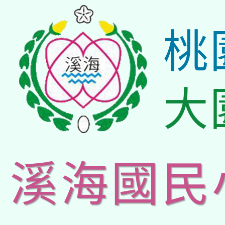
桃
大
溪海國民