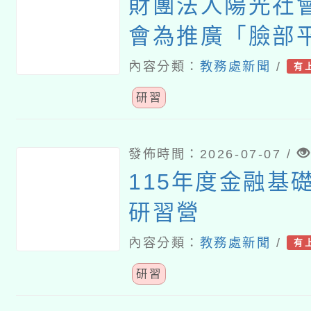
財團法人陽光社
會為推廣「臉部
育，推出《美感
內容分類：
教務處新聞
/
有
外貌評價的真相
研習
案，並辦理教師
發佈時間：2026-07-07 /
115年度金融基
研習營
內容分類：
教務處新聞
/
有
研習