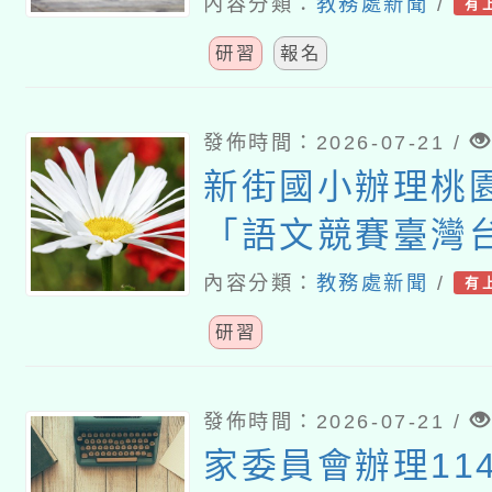
建置暨推廣計畫
內容分類：
教務處新聞
/
有
講座
研習
報名
發佈時間：2026-07-21 /
新街國小辦理桃園
「語文競賽臺灣
演說及演說組選
內容分類：
教務處新聞
/
有
營」
研習
發佈時間：2026-07-21 /
家委員會辦理11