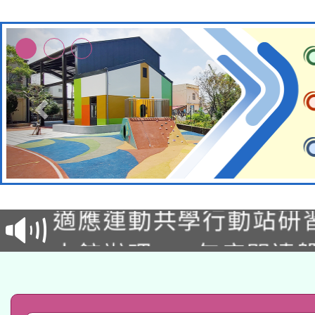
本校115學年度第2次
適應運動共學行動站研
招甄選結果公告(無人
本館辦理115年度閱讀
招)
科技賦能─人工智慧(AI
暨閱讀推動專業研習
A3數位素養講師名單