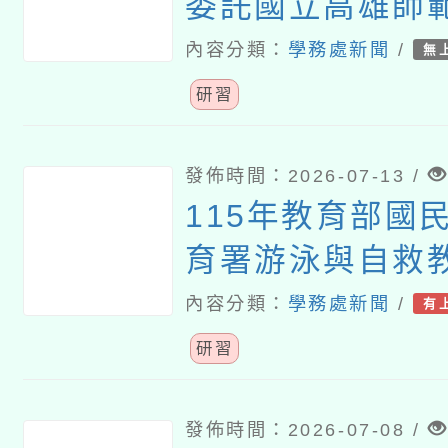
委託國立高雄師
「校園性教育（
內容分類：
學務處新聞
/
無
防治）計畫」之
研習
面性教育』專題
發佈時間：2026-07-13 /
115年教育部國
育署游泳與自救
安全教育防溺師
內容分類：
學務處新聞
/
有
坊實施計畫
研習
發佈時間：2026-07-08 /