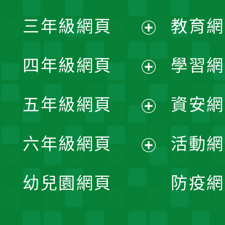
展
三年級網頁
教育網
選
開
展
單
四年級網頁
學習網
選
開
展
單
五年級網頁
資安網
選
開
展
單
六年級網頁
活動網
選
開
展
單
幼兒園網頁
防疫網
選
開
單
選