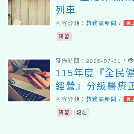
列車
內容分類：
教務處新聞
/
有
研習
發佈時間：2026-07-31 /
115年度『全民
經營』分級醫療
養導向沉浸式體
內容分類：
教務處新聞
/
有
師資增能工作坊
研習
報名