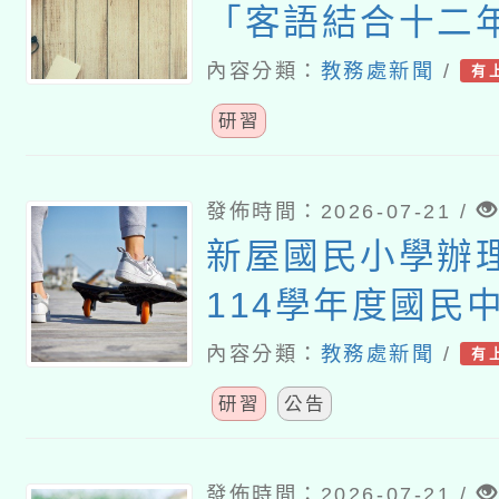
「客語結合十二
課程」及「客語
內容分類：
教務處新聞
/
有
（國民中學及小
研習
教案遴選成果發
發佈時間：2026-07-21 /
新屋國民小學辦
114學年度國民
語文（客語文）
內容分類：
教務處新聞
/
有
師認證計畫」
研習
公告
發佈時間：2026-07-21 /