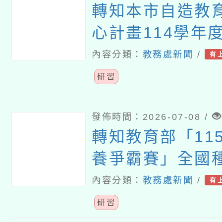
轉知本市自造教
心計畫114學年
師增能研習
內容分類：
教務處新聞
/
有
研習
發佈時間：2026-07-08 /
轉知教育部「115
養爭霸賽」全國
程研習計畫
內容分類：
教務處新聞
/
有
研習