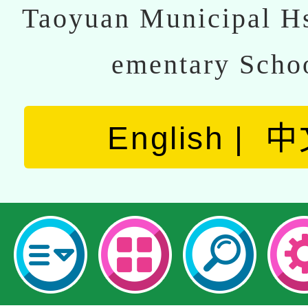
Taoyuan Municipal Hs
ementary Scho
English
中