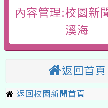
礎課程
內容管理:校園新
「數位內容與教學軟體線
有關大陸委員會函釋公
pilot」
溪海
轉知經濟部水利署委託
薪期間赴陸應申請許可
115年8月22日(星期六)
業技術研究院辦理「11
2026年桃園地景藝術
桃園市孔廟祈福系列活
用水績優單位及節水達
返回首頁
本校115學年度第2次
開 智慧啟航」
動」
適應運動共學行動站研
招甄選結果公告(無人
返回校園新聞首頁
本館辦理115年度閱讀
招)