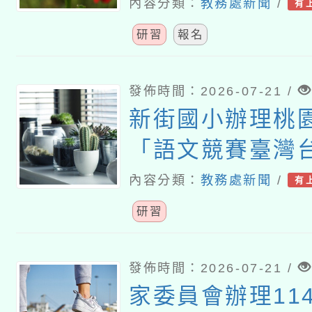
建置暨推廣計畫
內容分類：
教務處新聞
/
有
講座
研習
報名
發佈時間：2026-07-21 /
新街國小辦理桃園
「語文競賽臺灣
演說及演說組選
內容分類：
教務處新聞
/
有
營」
研習
發佈時間：2026-07-21 /
家委員會辦理11