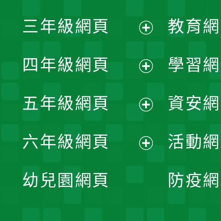
開
展
三年級網頁
教育網
選
開
展
單
四年級網頁
學習網
選
開
展
單
五年級網頁
資安網
選
開
展
單
六年級網頁
活動網
選
開
展
單
幼兒園網頁
防疫網
選
開
單