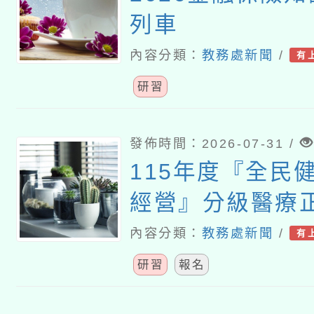
列車
內容分類：
教務處新聞
/
有
研習
發佈時間：2026-07-31 /
115年度『全民
經營』分級醫療
養導向沉浸式體
內容分類：
教務處新聞
/
有
師資增能工作坊
研習
報名