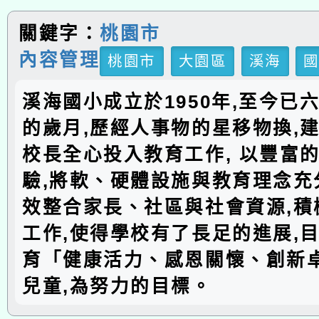
關鍵字：
桃園市
內容管理
桃園市
大園區
溪海
溪海國小成立於1950年,至今已
的歲月,歷經人事物的星移物換,建
校長全心投入教育工作, 以豐富
驗,將軟、硬體設施與教育理念充分
效整合家長、社區與社會資源,積
工作,使得學校有了長足的進展,
育「健康活力、感恩關懷、創新
兒童,為努力的目標。