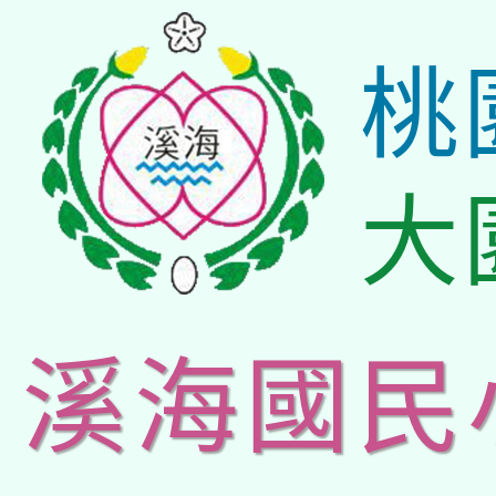
桃
大
溪海國民