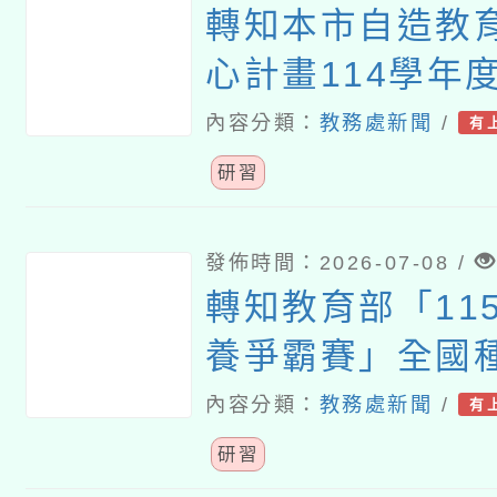
轉知本市自造教
心計畫114學年
師增能研習
內容分類：
教務處新聞
/
有
研習
發佈時間：2026-07-08 /
轉知教育部「115
養爭霸賽」全國
程研習計畫
內容分類：
教務處新聞
/
有
研習