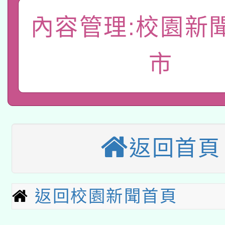
「數位內容與教學軟體線
內容管理:校園新
有關大陸委員會函釋公
pilot」
市
轉知經濟部水利署委託
薪期間赴陸應申請許可
115年8月22日(星期六)
業技術研究院辦理「11
2026年桃園地景藝術
桃園市孔廟祈福系列活
用水績優單位及節水達
本校115學年度第2次
返回首頁
開 智慧啟航」
動」
適應運動共學行動站研
招甄選結果公告(無人
本館辦理115年度閱讀
返回校園新聞首頁
招)
科技賦能─人工智慧(AI
暨閱讀推動專業研習