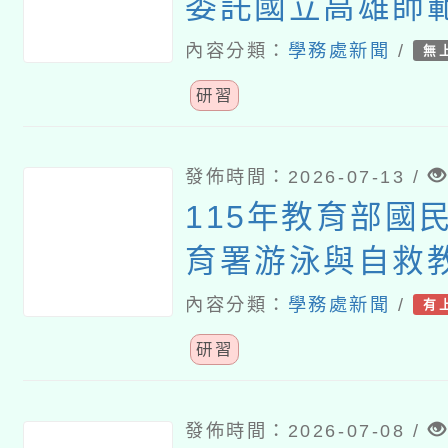
委託國立高雄師
「校園性教育（
內容分類：
學務處新聞
/
無
防治）計畫」之
研習
面性教育』專題
發佈時間：2026-07-13 /
115年教育部國
育署游泳與自救
安全教育防溺師
內容分類：
學務處新聞
/
有
坊實施計畫
研習
發佈時間：2026-07-08 /