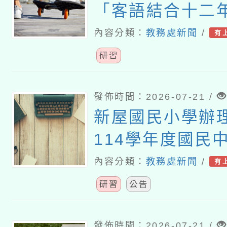
「客語結合十二
課程」及「客語
內容分類：
教務處新聞
/
有
（國民中學及小
研習
教案遴選成果發
發佈時間：2026-07-21 /
新屋國民小學辦
114學年度國民
語文（客語文）
內容分類：
教務處新聞
/
有
師認證計畫」
研習
公告
發佈時間：2026-07-21 /