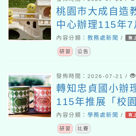
桃園市大成自造
中心辦理115年7
習
內容分類：
教務處新聞
/
無
研習
公告
發佈時間：2026-07-21 /
轉知忠貞國小辦
115年推展「校
活」教 案徵選暨
內容分類：
學務處新聞
/
有
研習
比賽