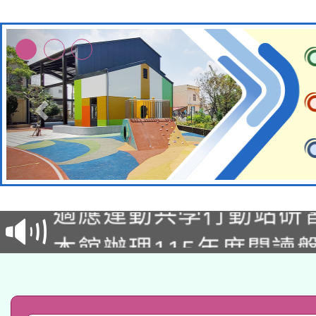
本校115學年度第2次
適應運動共學行動站研
招甄選結果公告(無人
本館辦理115年度閱讀
招)
科技賦能─人工智慧(AI
暨閱讀推動專業研習
A3數位素養講師名單
礎課程