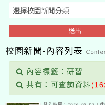
A3數位素養講師名單
礎課程
「數位內容與教學軟體線
送出
有關大陸委員會函釋公
pilot」
轉知經濟部水利署委託
薪期間赴陸應申請許可
校園新聞-內容列表
Conten
115年8月22日(星期六)
業技術研究院辦理「11
2026年桃園地景藝術
桃園市孔廟祈福系列活
用水績優單位及節水達
內容標籤：研習
開 智慧啟航」
動」
共有：可查詢資料
(16
發佈時間：2026-08-07 /