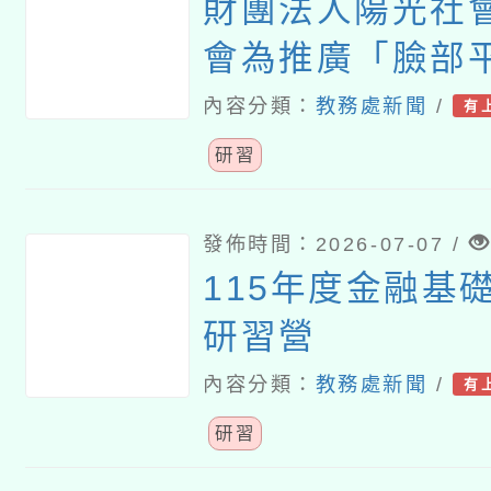
財團法人陽光社
會為推廣「臉部
育，推出《美感
內容分類：
教務處新聞
/
有
外貌評價的真相
研習
案，並辦理教師
發佈時間：2026-07-07 /
115年度金融基
研習營
內容分類：
教務處新聞
/
有
研習