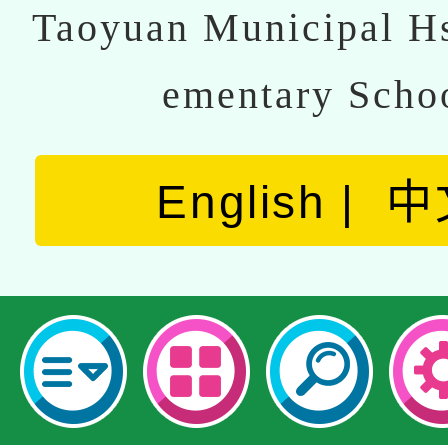
Taoyuan Municipal Hs
ementary Scho
English
中