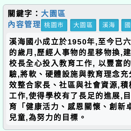
關鍵字：
大園區
內容管理
桃園市
大園區
溪海
溪海國小成立於1950年,至今已
的歲月,歷經人事物的星移物換,建
校長全心投入教育工作, 以豐富
驗,將軟、硬體設施與教育理念充分
效整合家長、社區與社會資源,積
工作,使得學校有了長足的進展,
育「健康活力、感恩關懷、創新
兒童,為努力的目標。