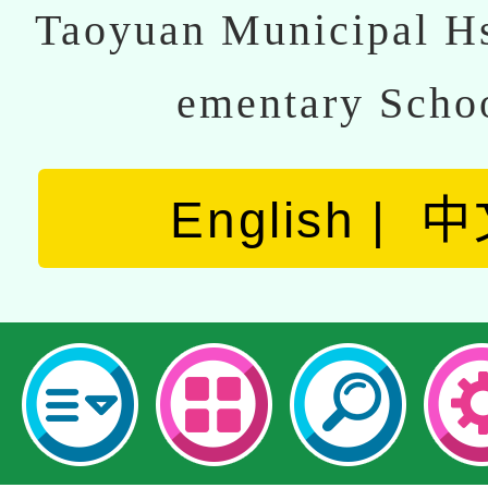
Taoyuan Municipal Hs
ementary Scho
English
中