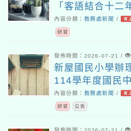
「客語結合十二
課程」及「客語
內容分類：
教務處新聞
/
有
（國民中學及小
研習
教案遴選成果發
發佈時間：2026-07-21 /
新屋國民小學辦
114學年度國民
語文（客語文）
內容分類：
教務處新聞
/
有
師認證計畫」
研習
公告
發佈時間：2026-07-21 /