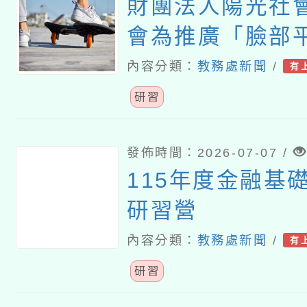
財團法人陽光社
會為推廣「臉部
育，推出《美感
內容分類：
教務處新聞
/
有
外貌評價的真相
研習
案，並辦理教師
發佈時間：2026-07-07 /
115年度金融基
研習營
內容分類：
教務處新聞
/
有
研習