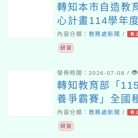
轉知本市自造教
心計畫114學年
師增能研習
內容分類：
教務處新聞
/
有
研習
發佈時間：2026-07-08 /
轉知教育部「115
養爭霸賽」全國
程研習計畫
內容分類：
教務處新聞
/
有
研習