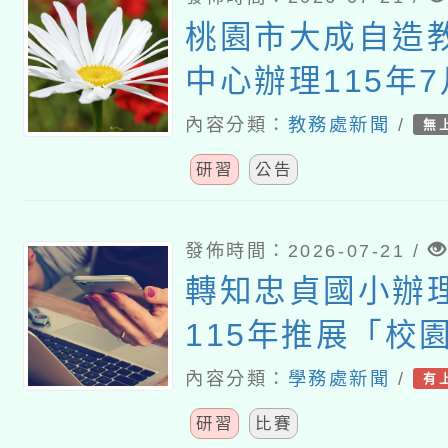
桃園市大成自造
中心辦理115年7
習
內容分類：
教務處新聞
/
無
研習
公告
發佈時間：2026-07-21 /
轉知忠貞國小辦
115年推展「校
活」教 案徵選暨
內容分類：
學務處新聞
/
有
研習
比賽