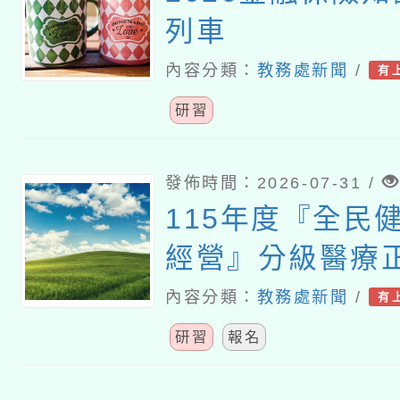
列車
內容分類：
教務處新聞
/
有
研習
發佈時間：2026-07-31 /
115年度『全民
經營』分級醫療
養導向沉浸式體
內容分類：
教務處新聞
/
有
師資增能工作坊
研習
報名