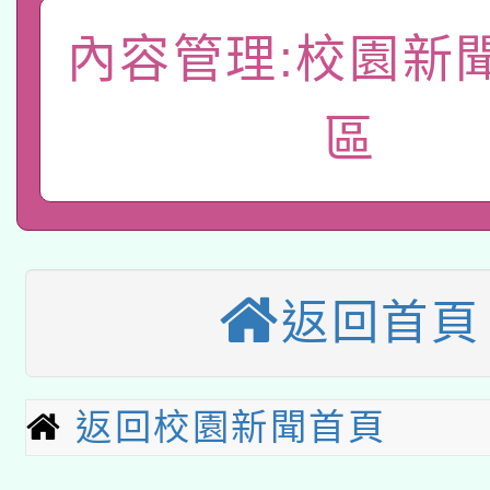
「數位內容與教學軟體線
內容管理:校園新
有關大陸委員會函釋公
pilot」
區
轉知經濟部水利署委託
薪期間赴陸應申請許可
115年8月22日(星期六)
業技術研究院辦理「11
2026年桃園地景藝術
桃園市孔廟祈福系列活
用水績優單位及節水達
本校115學年度第2次
返回首頁
開 智慧啟航」
動」
適應運動共學行動站研
招甄選結果公告(無人
本館辦理115年度閱讀
返回校園新聞首頁
招)
科技賦能─人工智慧(AI
暨閱讀推動專業研習