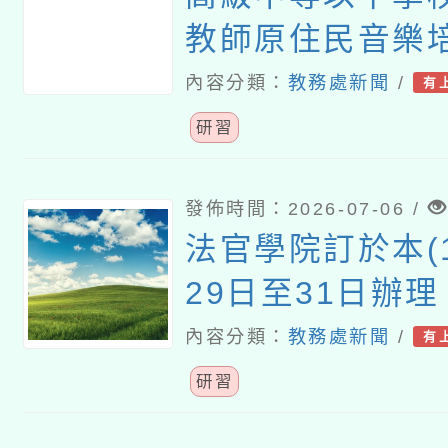
教師原住民音樂
施計畫
內容分類：
教務處新聞
/
有
研習
發佈時間：2026-07-06 /
法官學院訂於本(1
29日至31日辦
小學教師法律教
內容分類：
教務處新聞
/
有
階)」線上學習課
研習