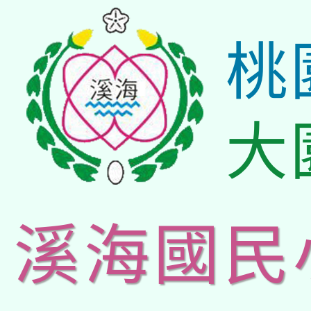
桃
大
溪海國民