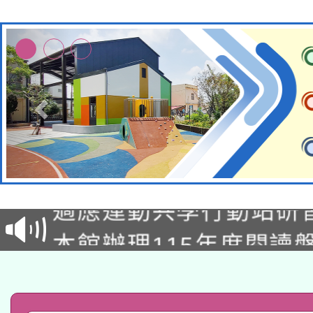
本校115學年度第2次
適應運動共學行動站研
招甄選結果公告(無人
本館辦理115年度閱讀
招)
科技賦能─人工智慧(AI
暨閱讀推動專業研習
A3數位素養講師名單
礎課程