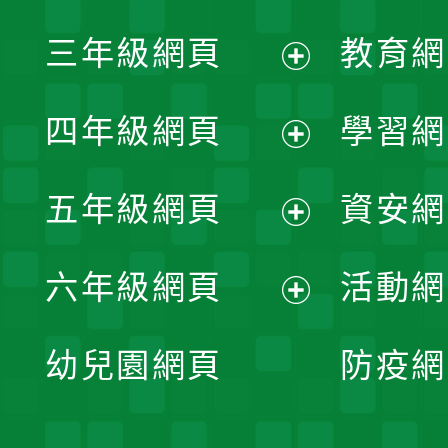
開
展
三年級網頁
教育網
選
開
展
單
四年級網頁
學習網
選
開
展
單
五年級網頁
資安網
選
開
展
單
六年級網頁
活動網
選
開
展
單
幼兒園網頁
防疫網
選
開
單