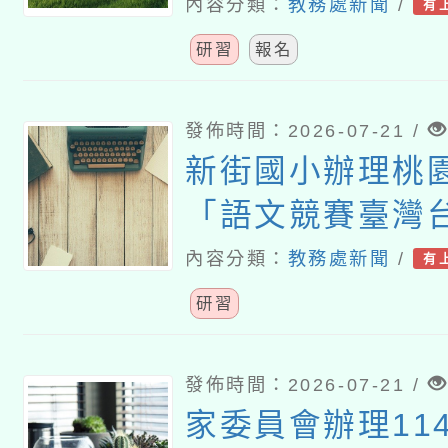
建置暨推廣計畫
內容分類：
教務處新聞
/
有
講座
研習
報名
發佈時間：2026-07-21 /
新街國小辦理桃園
「語文競賽臺灣
演說及演說組選
內容分類：
教務處新聞
/
有
營」
研習
發佈時間：2026-07-21 /
家委員會辦理11