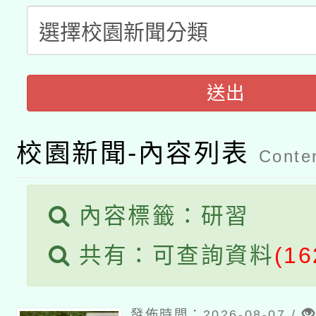
A3數位素養講師名單
礎課程
「數位內容與教學軟體線
有關大陸委員會函釋公
送出
pilot」
轉知經濟部水利署委託
薪期間赴陸應申請許可
校園新聞-內容列表
Conten
115年8月22日(星期六)
業技術研究院辦理「11
2026年桃園地景藝術
桃園市孔廟祈福系列活
用水績優單位及節水達
內容標籤：研習
開 智慧啟航」
動」
共有：可查詢資料
(16
發佈時間：2026-08-07 /