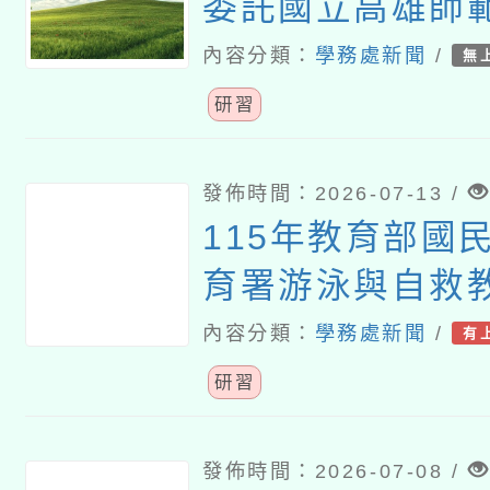
委託國立高雄師
「校園性教育（
內容分類：
學務處新聞
/
無
防治）計畫」之
研習
面性教育』專題
發佈時間：2026-07-13 /
115年教育部國
育署游泳與自救
安全教育防溺師
內容分類：
學務處新聞
/
有
坊實施計畫
研習
發佈時間：2026-07-08 /