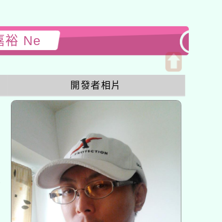
嘉裕 Ne
開
開發者相片
啟
上
方
區
塊
各