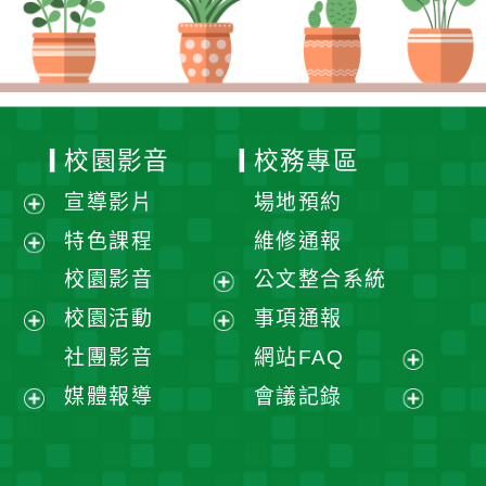
校園影音
校務專區
宣導影片
場地預約
展
特色課程
維修通報
開
展
校園影音
公文整合系統
選
開
展
校園活動
事項通報
單
選
開
展
展
社團影音
網站FAQ
單
選
開
開
展
媒體報導
會議記錄
單
選
選
開
展
展
單
單
選
開
開
單