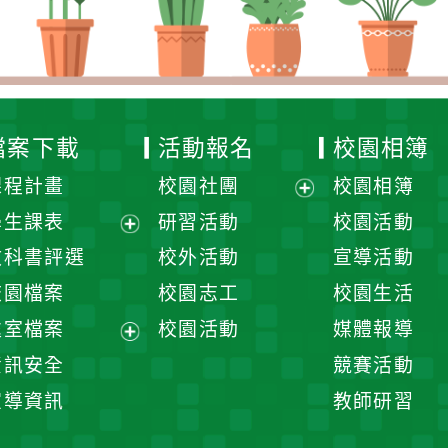
檔案下載
活動報名
校園相簿
課程計畫
校園社團
校園相簿
展
學生課表
研習活動
校園活動
開
展
教科書評選
校外活動
宣導活動
選
開
校園檔案
校園志工
校園生活
單
選
處室檔案
校園活動
媒體報導
單
展
資訊安全
競賽活動
開
宣導資訊
教師研習
選
單