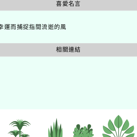
喜愛名言
幸運而捕捉指間流逝的風
相關連結