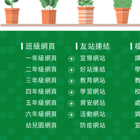
班級網頁
友站連結
一年級網頁
宣導網站
展
二年級網頁
好站連結
開
展
三年級網頁
教育網站
選
開
展
四年級網頁
學習網站
單
選
開
展
五年級網頁
資安網站
單
選
開
展
六年級網頁
活動網站
單
選
開
展
幼兒園網頁
防疫網站
單
選
開
單