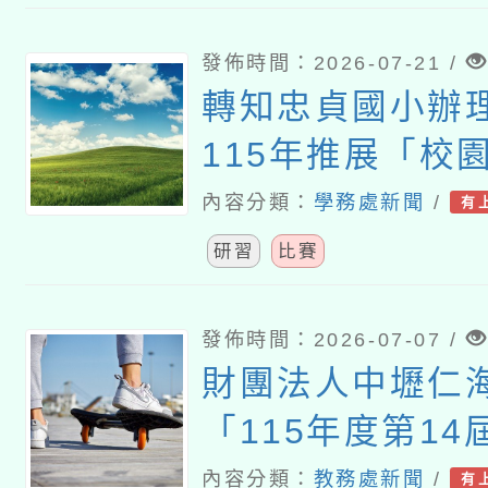
發佈時間：2026-07-21 /
轉知忠貞國小辦
115年推展「校
活」教 案徵選暨
內容分類：
學務處新聞
/
有
研習
比賽
發佈時間：2026-07-07 /
財團法人中壢仁
「115年度第1
比賽簡章」
內容分類：
教務處新聞
/
有