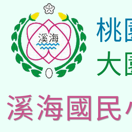
桃
大
溪海國民