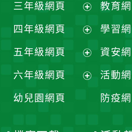
三年級網頁
教育網
選
開
展
單
四年級網頁
學習網
選
開
展
單
五年級網頁
資安網
選
開
展
單
六年級網頁
活動網
選
開
展
單
幼兒園網頁
防疫網
選
開
單
選