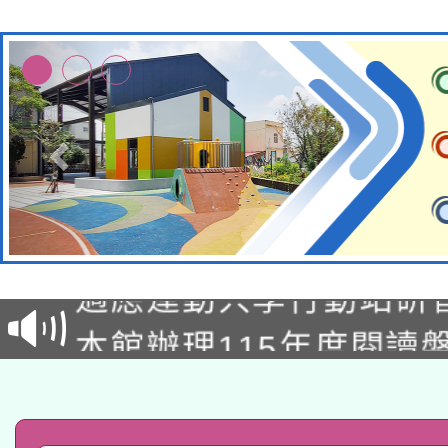
本校115學年度第2次
適應運動共學行動站研
招甄選結果公告(無人
本館辦理115年度閱讀
招)
科技賦能─人工智慧(AI
暨閱讀推動專業研習
A3數位素養講師名單
礎課程