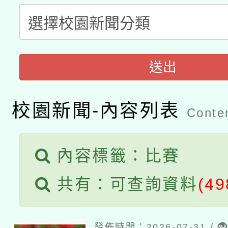
A3數位素養講師名單
礎課程
「數位內容與教學軟體線
有關大陸委員會函釋公
送出
pilot」
轉知經濟部水利署委託
薪期間赴陸應申請許可
校園新聞-內容列表
Conten
115年8月22日(星期六)
業技術研究院辦理「11
2026年桃園地景藝術
桃園市孔廟祈福系列活
用水績優單位及節水達
內容標籤：比賽
開 智慧啟航」
動」
共有：可查詢資料
(49
發佈時間：2026-07-31 /