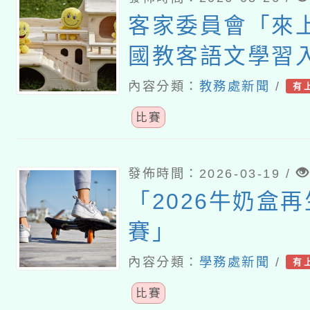
客家委員會「來上
國教客語文學習
全國競賽活動
內容分類：
教務處新聞
/
有
比賽
發佈時間：2026-03-19 /
「2026牛奶盒
賽」
內容分類：
學務處新聞
/
有
比賽