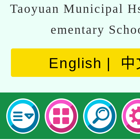
Taoyuan Municipal Hs
ementary Scho
English
中