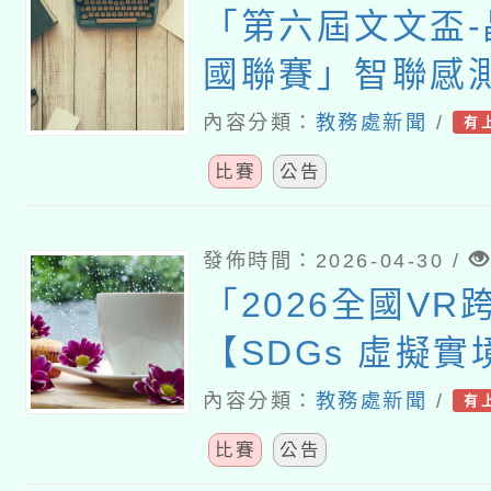
「第六屆文文盃
國聯賽」智聯感
IC科普創作競賽
內容分類：
教務處新聞
/
有
比賽
公告
發佈時間：2026-04-30 /
「2026全國VR
【SDGs 虛擬
內容分類：
教務處新聞
/
有
比賽
公告