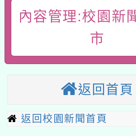
「數位內容與教學軟體線
內容管理:校園新
有關大陸委員會函釋公
pilot」
市
轉知經濟部水利署委託
薪期間赴陸應申請許可
115年8月22日(星期六)
業技術研究院辦理「11
2026年桃園地景藝術
桃園市孔廟祈福系列活
用水績優單位及節水達
本校115學年度第2次
返回首頁
開 智慧啟航」
動」
適應運動共學行動站研
招甄選結果公告(無人
本館辦理115年度閱讀
返回校園新聞首頁
招)
科技賦能─人工智慧(AI
暨閱讀推動專業研習