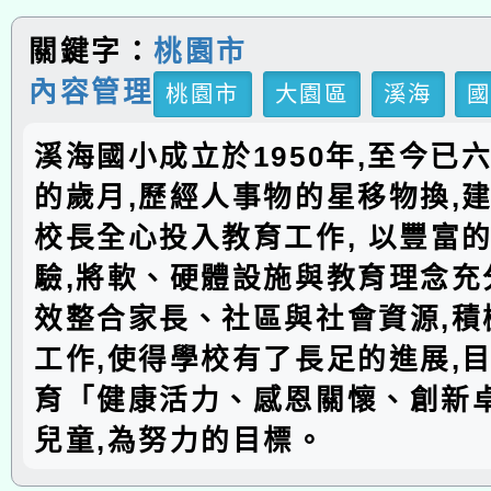
關鍵字：
桃園市
內容管理
桃園市
大園區
溪海
溪海國小成立於1950年,至今已
的歲月,歷經人事物的星移物換,建
校長全心投入教育工作, 以豐富
驗,將軟、硬體設施與教育理念充分
效整合家長、社區與社會資源,積
工作,使得學校有了長足的進展,
育「健康活力、感恩關懷、創新
兒童,為努力的目標。