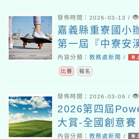
發佈時間：2026-03-13 /
嘉義縣重寮國小辦
第一屆『中寮安
盃』全國書法比
內容分類：
教務處新聞
/
有
比賽
報名
發佈時間：2026-03-06 /
2026第四屆Po
大賞-全國創意賽
(積木造型賽)
內容分類：
教務處新聞
/
無