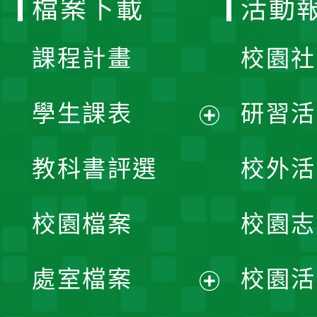
檔案下載
活動
單
課程計畫
校園社
學生課表
研習活
展
教科書評選
校外活
開
校園檔案
校園志
選
單
處室檔案
校園活
展