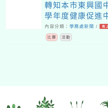
轉知本市東興國中
學年度健康促進
校－「菸檳害防
內容分類：
學務處新聞
/
有
徵稿競賽」
比賽
活動