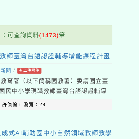
塊
：可查詢資料
(1473)
筆
職教師臺灣台語認證輔導增能課程計畫
處新聞
/
有上傳附件
前教育署（以下簡稱國教署）委請國立臺
度國民中小學現職教師臺灣台語認證輔導
所屬教師踴躍參加，請查照。說明：一、
：許偵倫
瀏覽：29
成式AI輔助國中小自然領域教師教學