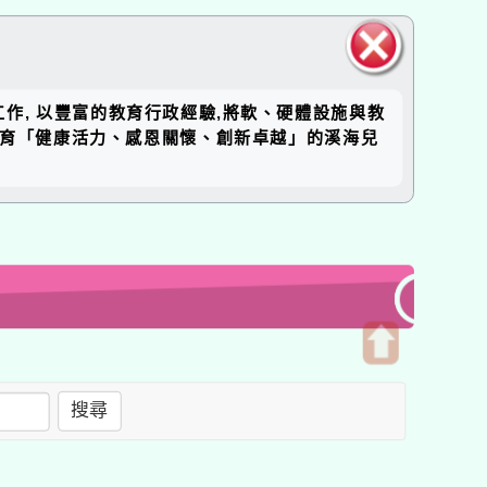
關閉區
工作, 以豐富的教育行政經驗,將軟、硬體設施與教
塊
培育「健康活力、感恩關懷、創新卓越」的溪海兒
開
啟
搜尋
上
方
區