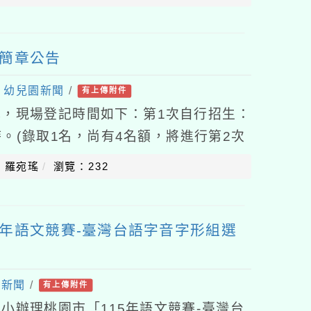
生簡章公告
：
幼兒園新聞
/
有上傳附件
，現場登記時間如下：第1次自行招生：
12時。(錄取1名，尚有4名額，將進行第2次
5年7月15日(三)9時至12時。
：羅宛瑤
瀏覽：232
5年語文競賽-臺灣台語字音字形組選
處新聞
/
有上傳附件
小辦理桃園市「115年語文競賽-臺灣台