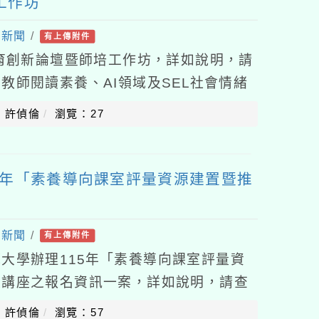
工作坊
處新聞
/
有上傳附件
教育創新論壇暨師培工作坊，詳如說明，請
教師閱讀素養、AI領域及SEL社會情緒
教學實踐與設計能力，特與親子天下合作
：許偵倫
瀏覽：27
5年「素養導向課室評量資源建置暨推
處新聞
/
有上傳附件
大學辦理115年「素養導向課室評量資
題講座之報名資訊一案，詳如說明，請查
師範大學115年7月15日師大心測中字第
：許偵倫
瀏覽：57