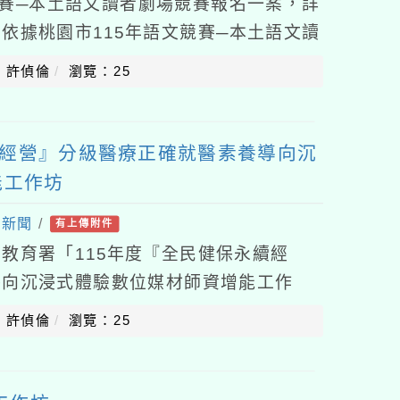
競賽─本土語文讀者劇場競賽報名一案，詳
依據桃園市115年語文競賽─本土語文讀
、請各校自115年8月5日（星期三）起
：許偵倫
瀏覽：25
續經營』分級醫療正確就醫素養導向沉
能工作坊
處新聞
/
有上傳附件
教育署「115年度『全民健保永續經
導向沉浸式體驗數位媒材師資增能工作
師踴躍報名並核予參加人員公（差）假登
：許偵倫
瀏覽：25