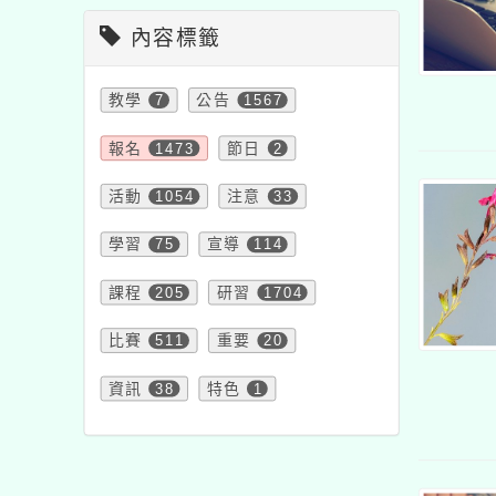
內容標籤
教學
7
公告
1567
報名
1473
節日
2
活動
1054
注意
33
學習
75
宣導
114
課程
205
研習
1704
比賽
511
重要
20
資訊
38
特色
1