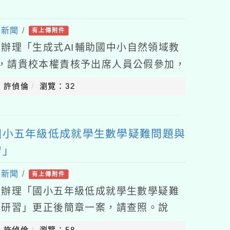
處新聞
/
有上傳附件
辦理「生成式AI輔助國中小自然領域教
，請貴校本權責核予出席人員公假參加，
高雄師範大學115年7月21日高師大科環
：許偵倫
瀏覽：32
國小五年級低成就學生數學疑難問題與
習」
處新聞
/
有上傳附件
學辦理「國小五年級低成就學生數學疑難
享研習」更正後簡章一案，請查照。說
15年7月21日師大教育字第1151019
：許偵倫
瀏覽：58