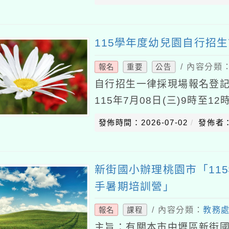
115101
115學年度幼兒園自行招
/ 內容分類
報名
重要
公告
自行招生一律採現場報名登記
115年7月08日(三)9時至
自行招生)第2次自行招生：11
發佈時間：2026-07-02
發佈者
新街國小辦理桃園市「11
手暑期培訓營」
/ 內容分類：
教務
報名
課程
主旨：有關本市中壢區新街國