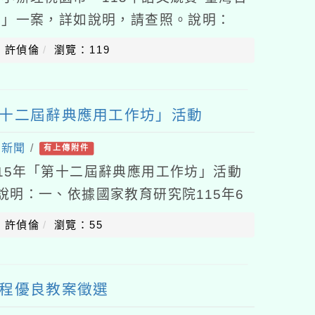
營」一案，詳如說明，請查照。說明：
廣語文學習風氣，提升各區語文水準並培
：許偵倫
瀏覽：119
第十二屆辭典應用工作坊」活動
處新聞
/
有上傳附件
15年「第十二屆辭典應用工作坊」活動
說明：一、依據國家教育研究院115年6
01093號函辦理。二、旨揭活動相關訊息
：許偵倫
瀏覽：55
課程優良教案徵選