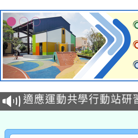
本校115學年度第2次
適應運動共學行動站研
招甄選結果公告(無人
本館辦理115年度閱讀
招)
科技賦能─人工智慧(AI
暨閱讀推動專業研習