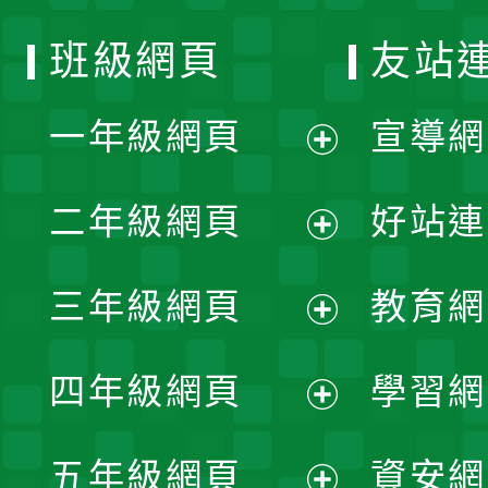
班級網頁
友站
一年級網頁
宣導網
展
二年級網頁
好站連
開
展
三年級網頁
教育網
選
開
展
單
四年級網頁
學習網
選
開
展
單
五年級網頁
資安網
選