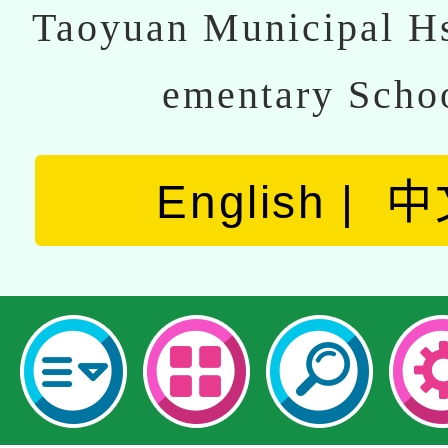
Taoyuan Municipal Hs
ementary Scho
English
中