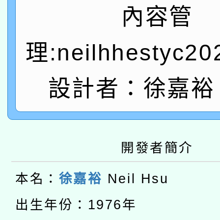
A3數位素養講師名單
礎課程
內容管
「數位內容與教學軟體線
理:neilhhestyc2
有關大陸委員會函釋公
pilot」
轉知經濟部水利署委託
薪期間赴陸應申請許可
設計者：徐嘉裕 N
115年8月22日(星期六)
業技術研究院辦理「11
2026年桃園地景藝術
桃園市孔廟祈福系列活
用水績優單位及節水達
開發者簡介
本校115學年度第2次
開 智慧啟航」
動」
適應運動共學行動站研
招甄選結果公告(無人
本名：
徐嘉裕
Neil Hsu
本館辦理115年度閱讀
招)
出生年份：1976年