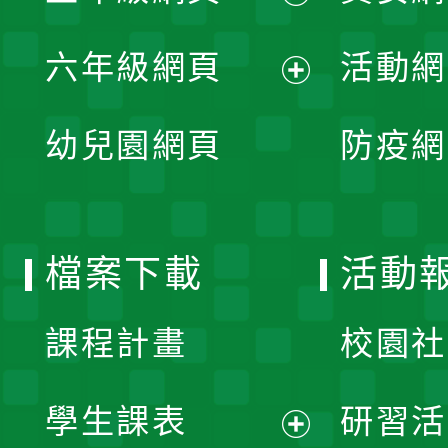
開
展
單
六年級網頁
活動網
選
開
展
單
幼兒園網頁
防疫網
選
開
單
選
檔案下載
活動
單
課程計畫
校園社
學生課表
研習活