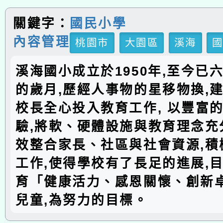
關鍵字：
國民小學
內容管理
桃園市
大園區
溪海
溪海國小成立於1950年,至今已
的歲月,歷經人事物的星移物換,建
校長全心投入教育工作, 以豐富
驗,將軟、硬體設施與教育理念充分
效整合家長、社區與社會資源,積
工作,使得學校有了長足的進展,
育「健康活力、感恩關懷、創新
兒童,為努力的目標。