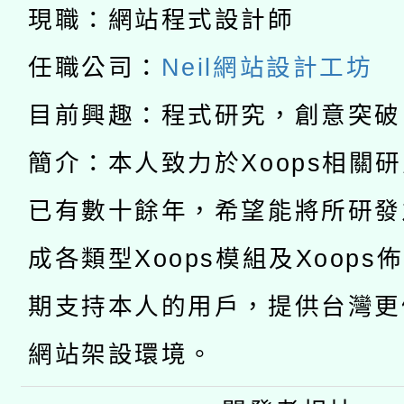
科技賦能─人工智慧(AI
暨閱讀推動專業研習
現職：網站程式設計師
A3數位素養講師名單
礎課程
任職公司：
Neil網站設計工坊
「數位內容與教學軟體線
目前興趣：程式研究，創意突破
有關大陸委員會函釋公
pilot」
簡介：本人致力於Xoops相關
轉知經濟部水利署委託
薪期間赴陸應申請許可
已有數十餘年，希望能將所研發
115年8月22日(星期六)
業技術研究院辦理「11
成各類型Xoops模組及Xoops
2026年桃園地景藝術
桃園市孔廟祈福系列活
用水績優單位及節水達
期支持本人的用戶，提供台灣更
開 智慧啟航」
動」
網站架設環境。