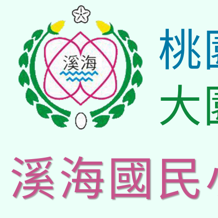
桃
大
溪海國民