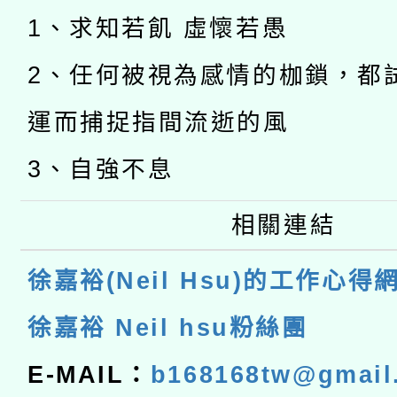
1、求知若飢 虛懷若愚
2、任何被視為感情的枷鎖，都
運而捕捉指間流逝的風
3、自強不息
相關連結
徐嘉裕(Neil Hsu)的工作心得
徐嘉裕 Neil hsu粉絲團
E-MAIL：
b168168tw@gmail