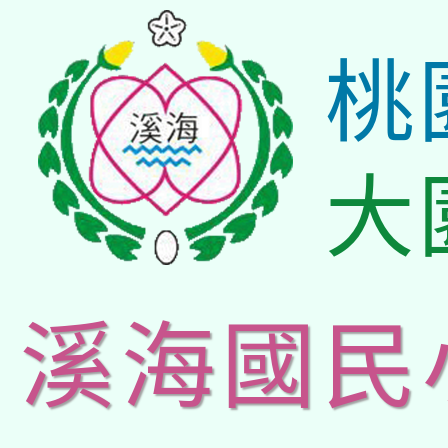
桃
大
溪海國民