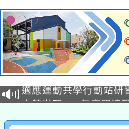
本校115學年度第2次
適應運動共學行動站研
招甄選結果公告(無人
本館辦理115年度閱讀
招)
科技賦能─人工智慧(AI
暨閱讀推動專業研習
A3數位素養講師名單