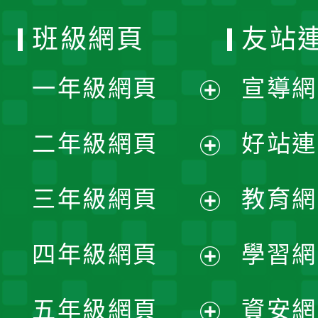
班級網頁
友站
一年級網頁
宣導網
展
二年級網頁
好站連
開
展
三年級網頁
教育網
選
開
展
單
四年級網頁
學習網
選
開
展
單
五年級網頁
資安網
選