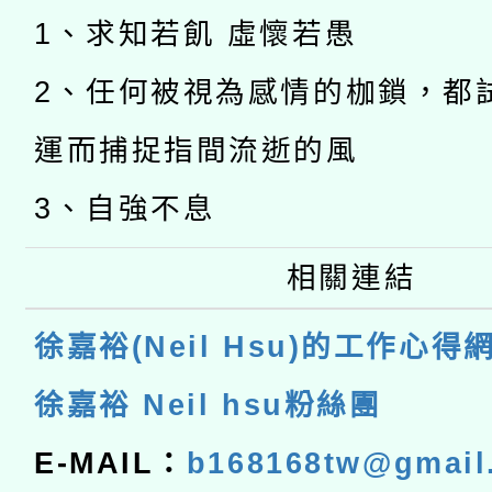
1、求知若飢 虛懷若愚
2、任何被視為感情的枷鎖，都
運而捕捉指間流逝的風
3、自強不息
相關連結
徐嘉裕(Neil Hsu)的工作心得
徐嘉裕 Neil hsu粉絲團
E-MAIL：
b168168tw@gmail