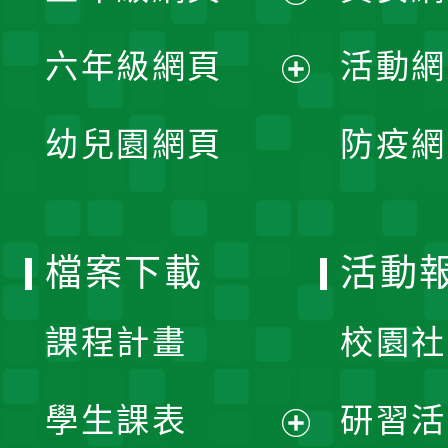
開
展
單
六年級網頁
活動網
選
開
展
單
幼兒園網頁
防疫網
選
開
單
選
檔案下載
活動
單
課程計畫
校園社
學生課表
研習活