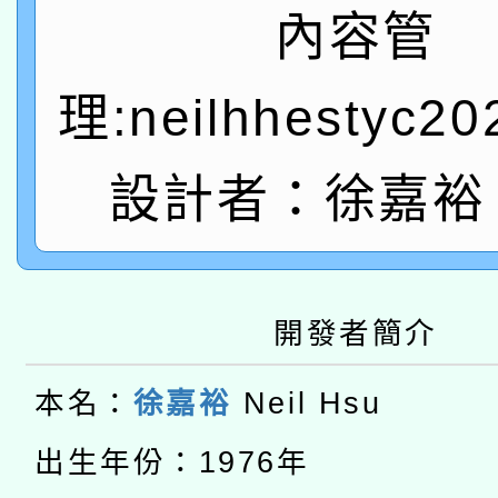
礎課程
內容管
「數位內容與教學軟體線
理:neilhhestyc2
有關大陸委員會函釋公
pilot」
轉知經濟部水利署委託
薪期間赴陸應申請許可
設計者：徐嘉裕 N
115年8月22日(星期六)
業技術研究院辦理「11
2026年桃園地景藝術
桃園市孔廟祈福系列活
用水績優單位及節水達
本校115學年度第2次
開發者簡介
開 智慧啟航」
動」
適應運動共學行動站研
招甄選結果公告(無人
本名：
徐嘉裕
Neil Hsu
本館辦理115年度閱讀
招)
出生年份：1976年