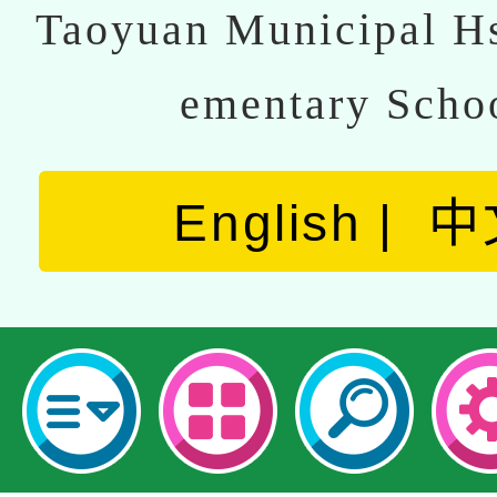
Taoyuan Municipal Hs
ementary Scho
English
中