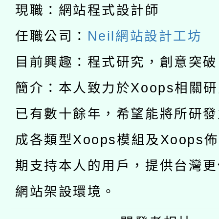
科技賦能─人工智慧(AI
暨閱讀推動專業研習
現職：網站程式設計師
A3數位素養講師名單
礎課程
任職公司：
Neil網站設計工坊
「數位內容與教學軟體線
目前興趣：程式研究，創意突破
有關大陸委員會函釋公
pilot」
簡介：本人致力於Xoops相關
轉知經濟部水利署委託
薪期間赴陸應申請許可
已有數十餘年，希望能將所研發
115年8月22日(星期六)
業技術研究院辦理「11
成各類型Xoops模組及Xoops
2026年桃園地景藝術
桃園市孔廟祈福系列活
用水績優單位及節水達
期支持本人的用戶，提供台灣更
開 智慧啟航」
動」
網站架設環境。