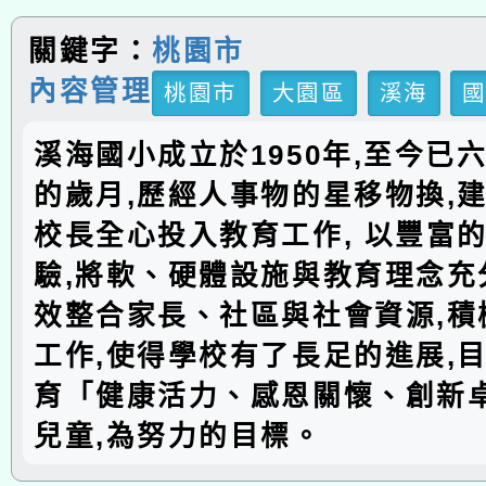
關鍵字：
桃園市
內容管理
桃園市
大園區
溪海
溪海國小成立於1950年,至今已
的歲月,歷經人事物的星移物換,建
校長全心投入教育工作, 以豐富
驗,將軟、硬體設施與教育理念充分
效整合家長、社區與社會資源,積
工作,使得學校有了長足的進展,
育「健康活力、感恩關懷、創新
兒童,為努力的目標。