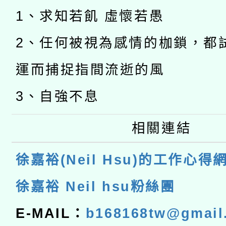
1、求知若飢 虛懷若愚
2、任何被視為感情的枷鎖，都
運而捕捉指間流逝的風
3、自強不息
相關連結
徐嘉裕(Neil Hsu)的工作心得
徐嘉裕 Neil hsu粉絲團
E-MAIL：
b168168tw@gmail