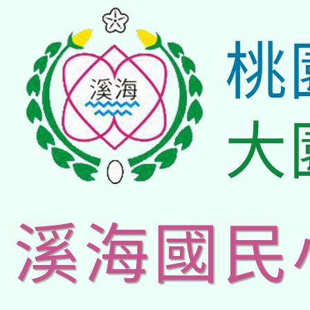
桃
大
溪海國民