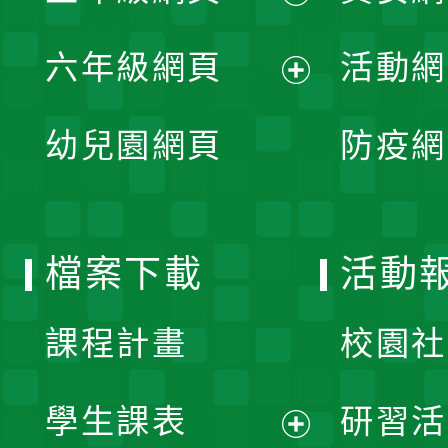
開
展
單
六年級網頁
活動網
選
開
展
單
幼兒園網頁
防疫網
選
開
單
選
檔案下載
活動
單
課程計畫
校園社
學生課表
研習活