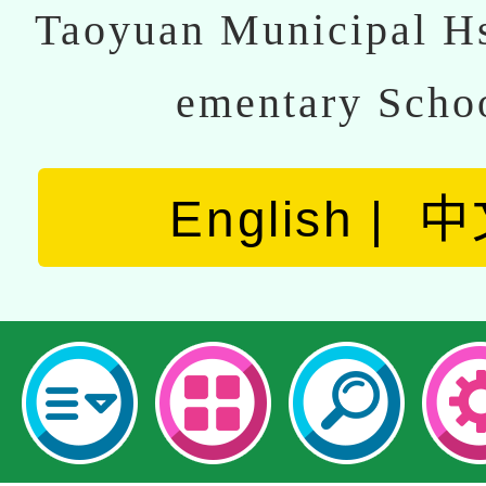
Taoyuan Municipal Hs
ementary Scho
English
中