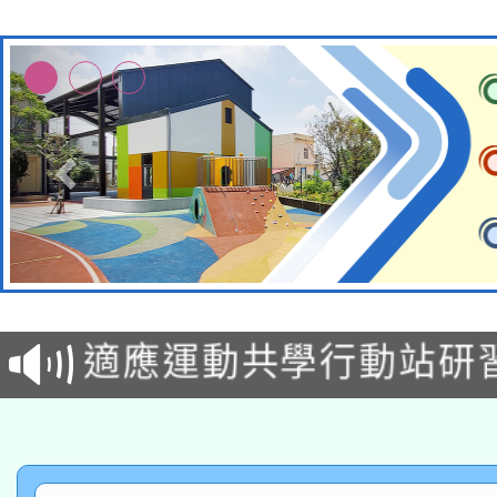
本校115學年度第2次
適應運動共學行動站研
招甄選結果公告(無人
本館辦理115年度閱讀
招)
科技賦能─人工智慧(AI
暨閱讀推動專業研習