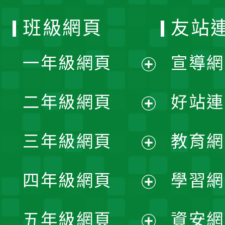
班級網頁
友站
一年級網頁
宣導網
展
二年級網頁
好站連
開
展
三年級網頁
教育網
選
開
展
單
四年級網頁
學習網
選
開
展
單
五年級網頁
資安網
選