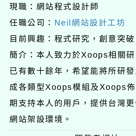
科技賦能─人工智慧(AI
暨閱讀推動專業研習
現職：網站程式設計師
A3數位素養講師名單
礎課程
任職公司：
Neil網站設計工坊
「數位內容與教學軟體線
目前興趣：程式研究，創意突破
有關大陸委員會函釋公
pilot」
簡介：本人致力於Xoops相關
轉知經濟部水利署委託
薪期間赴陸應申請許可
已有數十餘年，希望能將所研發
115年8月22日(星期六)
業技術研究院辦理「11
成各類型Xoops模組及Xoops
2026年桃園地景藝術
桃園市孔廟祈福系列活
用水績優單位及節水達
期支持本人的用戶，提供台灣更
開 智慧啟航」
動」
網站架設環境。