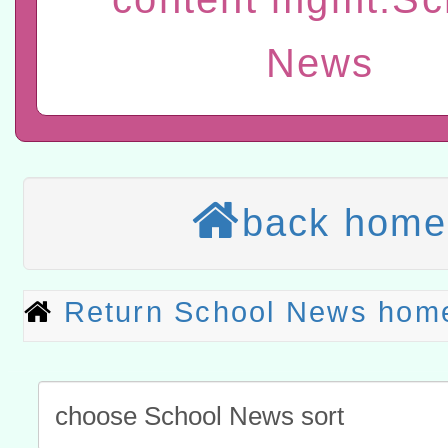
t」
有關大陸委員會函釋公務
News
赴陸應申請許可一案
轉知經濟部水利署委託財
研究院辦理「115年表揚
115年8月22日(星期六)辦
位及節水達人選拔活動」
市孔廟祈福系列活動—儒門
2026年桃園地景藝術節教
back home
航」
本校115學年度第2次代理
結果公告(無人報名，續辦
適應運動共學行動站研習
Return School News hom
本館辦理115年度閱讀磐
讀推動專業研習
科技賦能─人工智慧(AI)
程
A3數位素養講師名單