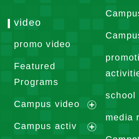
Campu
video
Campus
promo video
promot
Featured
activiti
Programs
school 
Campus video
expand
media 
Campus activ
menu