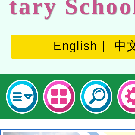
tary Schoo
English
中