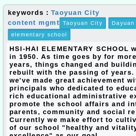
keywords：
Taoyuan City
content mgmt
Taoyuan City
Dayuan 
elementary school
HSI-HAI ELEMENTARY SCHOOL w
in 1950. As time goes by for more
years, things changed and buildi
rebuilt with the passing of years
we've made great achievement wit
principals who dedicated to educ
rich educational administrative e
promote the school affairs and in
parents, community and social r
Currently we make effort to culti
of our school "healthy and vitalit
excellence" as our goal.