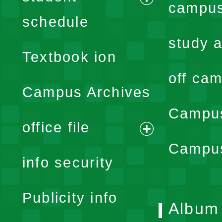
campus
expand
schedule
menu
study a
Textbook ion
off cam
Campus Archives
Campus
office file
expand
Campus
info security
menu
Publicity info
Album