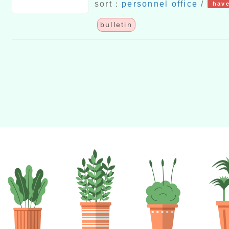
（規）赴陸建議懲
sort：
personnel office
/
have
「行政院與所屬各
bulletin
校公務人員違規赴
原則」均自115年