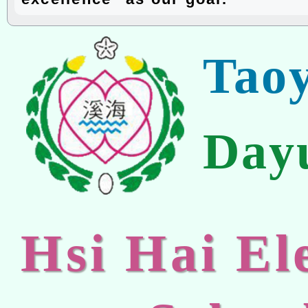
Tao
Day
Hsi Hai E