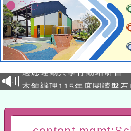
本校115學年度第2次代理
結果公告(無人報名，續辦
適應運動共學行動站研習
本館辦理115年度閱讀磐
讀推動專業研習
科技賦能─人工智慧(AI)
程
A3數位素養講師名單
「數位內容與教學軟體線上課程
content mgmt:Sc