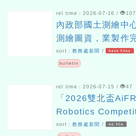
rel time：2026-07-16 /
10
內政部國土測繪中
測繪圖資，業製作
圖老馬－探索國土
sort：
教務處新聞
/
have files
bulletin
rel time：2026-07-15 /
47
「2026雙北盃AiFRC
Robotics Competi
TechGlow跨界科
sort：
教務處新聞
/
no file