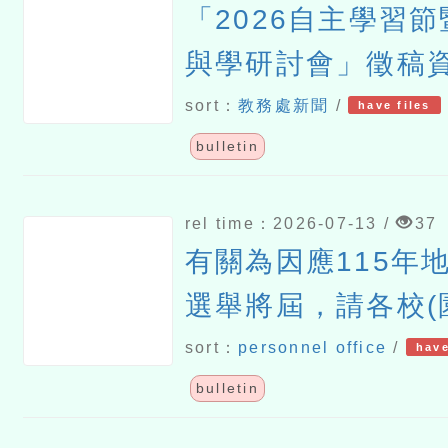
「2026自主學習節
與學研討會」徵稿
sort：
教務處新聞
/
have files
bulletin
rel time：2026-07-13 /
37
有關為因應115年
選舉將屆，請各校(
行政中立及教育中
sort：
personnel office
/
have
並督促所屬人員確
bulletin