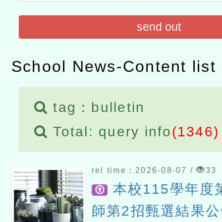
「數位內容與教學軟體線上課程
send out
t」
有關大陸委員會函釋公務
赴陸應申請許可一案
轉知經濟部水利署委託財
School News-Content list
研究院辦理「115年表揚
115年8月22日(星期六)辦
tag：bulletin
位及節水達人選拔活動」
市孔廟祈福系列活動—儒門
2026年桃園地景藝術節教
Total: query info
(1346)
航」
rel time：2026-08-07 /
33
本校115學年度
師第2招甄選結果公