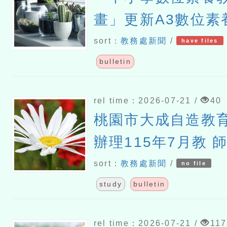
畫」更新A3數位素
（1150615版）
sort：
教務處新聞
/
have files
bulletin
rel time：2026-07-21 /
40
桃園市大成自造教
辦理115年7月教 
sort：
教務處新聞
/
no file
study
bulletin
rel time：2026-07-21 /
117