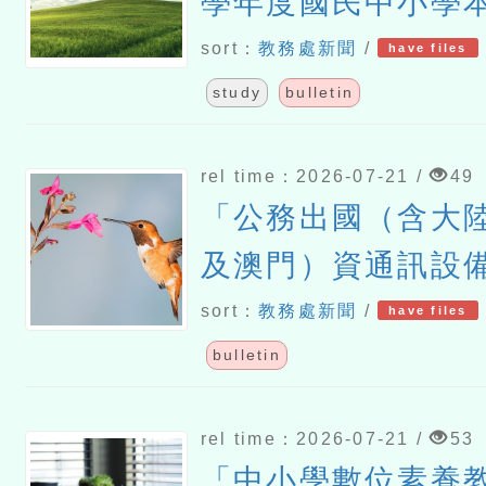
學年度國民中小學
語文）教學支援老
sort：
教務處新聞
/
have files
study
bulletin
rel time：2026-07-21 /
49
「公務出國（含大
及澳門）資通訊設
sort：
教務處新聞
/
have files
bulletin
rel time：2026-07-21 /
53
「中小學數位素養