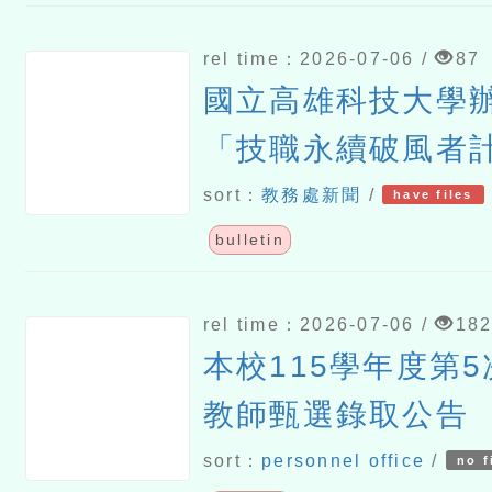
rel time：2026-07-06 /
87
國立高雄科技大學
「技職永續破風者
有「職」感的競賽─
sort：
教務處新聞
/
have files
與教學實踐徵件】
bulletin
rel time：2026-07-06 /
18
本校115學年度第
教師甄選錄取公告
sort：
personnel office
/
no f