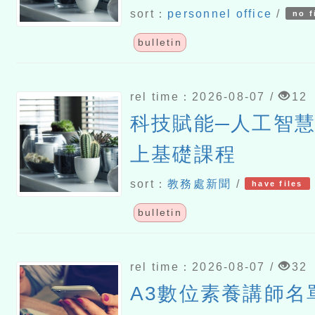
名，續辦三招)
sort：
personnel office
/
no f
bulletin
rel time：2026-08-07 /
12
科技賦能─人工智慧(
上基礎課程
sort：
教務處新聞
/
have files
bulletin
rel time：2026-08-07 /
32
A3數位素養講師名