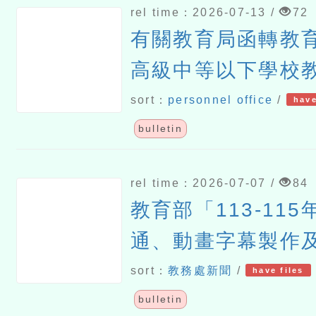
rel time：2026-07-13 /
72
有關教育局函轉教
高級中等以下學校
2所以上公立幼兒
sort：
personnel office
/
have
保員及私立幼兒園
bulletin
相關疑義
rel time：2026-07-07 /
84
教育部「113-11
通、動畫字幕製作
畫」成果網站「教
sort：
教務處新聞
/
have files
動畫網」短期暫停
bulletin