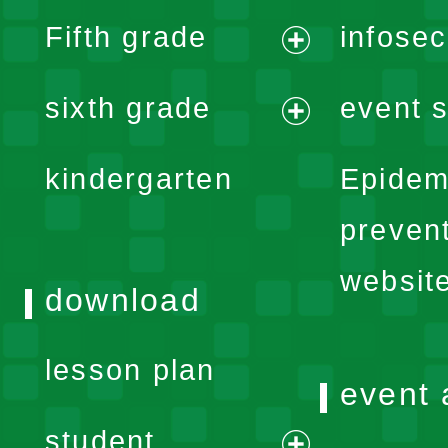
expand
Fifth grade
infose
menu
expand
sixth grade
event s
menu
expand
kindergarten
Epidem
menu
preven
websit
download
lesson plan
event 
student