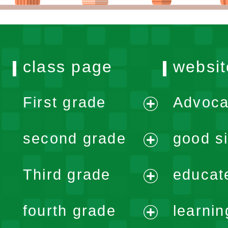
class page
websit
First grade
Advoca
expand
second grade
good si
menu
expand
Third grade
educat
menu
expand
fourth grade
learnin
menu