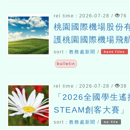
rel time：2026-07-28 /
76
桃園國際機場股份
護桃園國際機場飛
各單位遵守民用航
sort：
教務處新聞
/
have files
四周禁止或限制遙
bulletin
活動規定
rel time：2026-07-28 /
38
「2026全國學生
STEAM創客大賽」
sort：
教務處新聞
/
no file