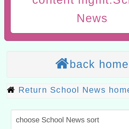
t」
有關大陸委員會函釋公務
News
赴陸應申請許可一案
轉知經濟部水利署委託財
研究院辦理「115年表揚
115年8月22日(星期六)辦
位及節水達人選拔活動」
市孔廟祈福系列活動—儒門
2026年桃園地景藝術節教
back home
航」
本校115學年度第2次代理
結果公告(無人報名，續辦
適應運動共學行動站研習
Return School News hom
本館辦理115年度閱讀磐
讀推動專業研習
科技賦能─人工智慧(AI)
程
A3數位素養講師名單