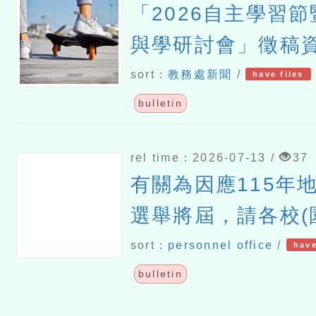
「2026自主學習節
與學研討會」徵稿
sort：
教務處新聞
/
have files
bulletin
rel time：2026-07-13 /
37
有關為因應115年
選舉將屆，請各校(
行政中立及教育中
sort：
personnel office
/
have
並督促所屬人員確
bulletin