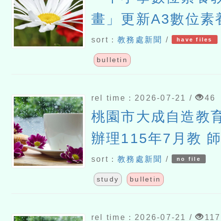
畫」更新A3數位素
（1150615版）
sort：
教務處新聞
/
have files
bulletin
rel time：2026-07-21 /
46
桃園市大成自造教
辦理115年7月教 
sort：
教務處新聞
/
no file
study
bulletin
rel time：2026-07-21 /
117