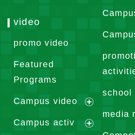
Campu
video
Campus
promo video
promot
Featured
activiti
Programs
school 
Campus video
expand
media 
Campus activ
menu