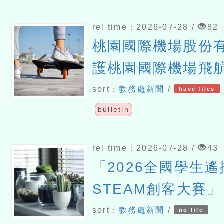
rel time：2026-07-28 /
82
桃園國際機場股份
護桃園國際機場飛
各單位遵守民用航
sort：
教務處新聞
/
have files
四周禁止或限制遙
bulletin
活動規定
rel time：2026-07-28 /
43
「2026全國學生
STEAM創客大賽」
sort：
教務處新聞
/
no file