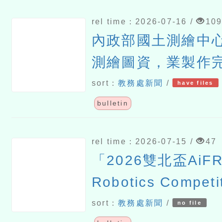
rel time：2026-07-16 /
10
內政部國土測繪中
測繪圖資，業製作
圖老馬－探索國土
sort：
教務處新聞
/
have files
bulletin
rel time：2026-07-15 /
47
「2026雙北盃AiFRC
Robotics Competi
TechGlow跨界科
sort：
教務處新聞
/
no file