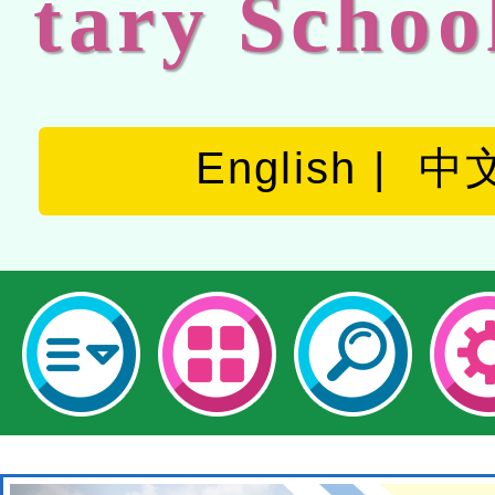
tary Schoo
English
中