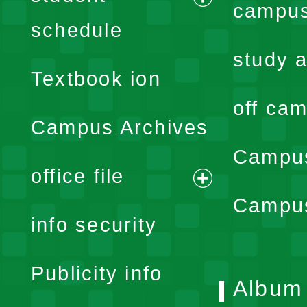
campus
expand
schedule
menu
study a
Textbook ion
off cam
Campus Archives
Campus
office file
expand
Campus
info security
menu
Publicity info
Album