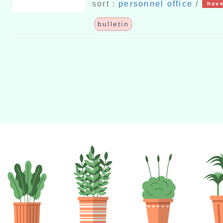
（規）赴陸建議懲
sort：
personnel office
/
have
「行政院與所屬各
bulletin
校公務人員違規赴
原則」均自115年