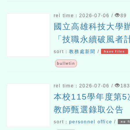
rel time：2026-07-06 /
89
國立高雄科技大學
「技職永續破風者
有「職」感的競賽─
sort：
教務處新聞
/
have files
與教學實踐徵件】
bulletin
rel time：2026-07-06 /
18
本校115學年度第
教師甄選錄取公告
sort：
personnel office
/
no f