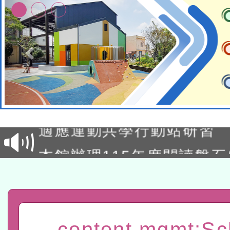
本校115學年度第2次代理
結果公告(無人報名，續辦
適應運動共學行動站研習
本館辦理115年度閱讀磐
讀推動專業研習
科技賦能─人工智慧(AI)
程
A3數位素養講師名單
「數位內容與教學軟體線上課程
content mgmt:Sc