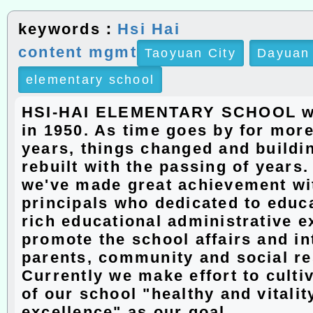
keywords：
Hsi Hai
content mgmt
Taoyuan City
Dayuan 
elementary school
HSI-HAI ELEMENTARY SCHOOL w
in 1950. As time goes by for more
years, things changed and buildi
rebuilt with the passing of years
we've made great achievement wit
principals who dedicated to educ
rich educational administrative e
promote the school affairs and in
parents, community and social r
Currently we make effort to culti
of our school "healthy and vitalit
excellence" as our goal.