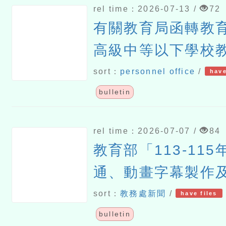
rel time：2026-07-13 /
72
有關教育局函轉教
高級中等以下學校
2所以上公立幼兒
sort：
personnel office
/
have
保員及私立幼兒園
bulletin
相關疑義
rel time：2026-07-07 /
84
教育部「113-11
通、動畫字幕製作
畫」成果網站「教
sort：
教務處新聞
/
have files
動畫網」短期暫停
bulletin