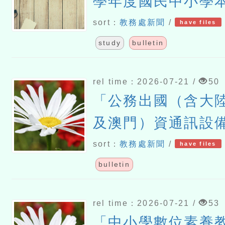
學年度國民中小學
語文）教學支援老
sort：
教務處新聞
/
have files
study
bulletin
rel time：2026-07-21 /
50
「公務出國（含大
及澳門）資通訊設
sort：
教務處新聞
/
have files
bulletin
rel time：2026-07-21 /
53
「中小學數位素養