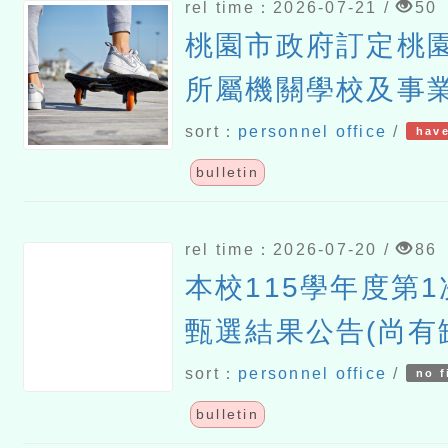
rel time：2026-07-21 /
50
桃園市政府訂定桃
所屬機關學校及事
升臺灣台語能力作
sort：
personnel office
/
have
115年7月23日生效
bulletin
rel time：2026-07-20 /
86
本校115學年度第
甄選結果公告(尚有
sort：
personnel office
/
no f
bulletin