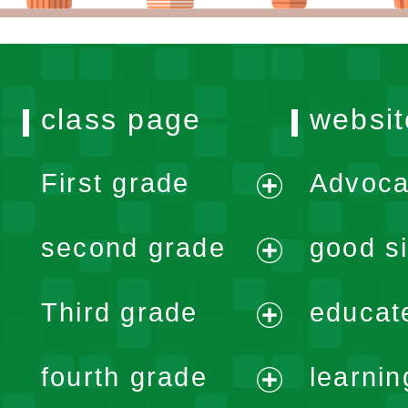
class page
websit
First grade
Advoca
expand
second grade
good si
menu
expand
Third grade
educat
menu
expand
fourth grade
learnin
menu