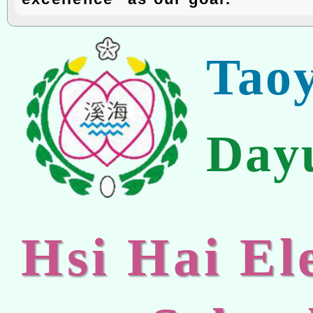
Tao
Day
Hsi Hai E