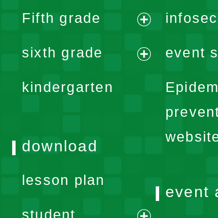
expand
Fifth grade
infose
menu
expand
sixth grade
event s
menu
expand
kindergarten
Epidem
menu
preven
websit
download
lesson plan
event 
student