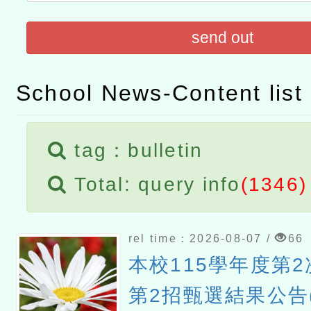
「數位內容與教學軟體線上課程
send out
t」
有關大陸委員會函釋公務
School News-Content list
赴陸應申請許可一案
轉知經濟部水利署委託財
研究院辦理「115年表揚
115年8月22日(星期六)辦
tag：bulletin
位及節水達人選拔活動」
市孔廟祈福系列活動—儒門
2026年桃園地景藝術節教
Total: query info
(1346)
航」
rel time：2026-08-07 /
66
本校115學年度第
第2招甄選結果公告