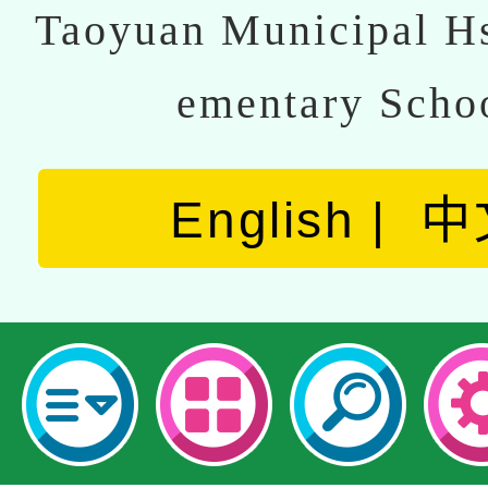
Taoyuan Municipal Hs
ementary Scho
English
中