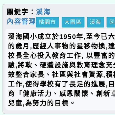
關鍵字：
溪海
內容管理
桃園市
大園區
溪海
溪海國小成立於1950年,至今已
的歲月,歷經人事物的星移物換,建
校長全心投入教育工作, 以豐富
驗,將軟、硬體設施與教育理念充分
效整合家長、社區與社會資源,積
工作,使得學校有了長足的進展,
育「健康活力、感恩關懷、創新
兒童,為努力的目標。