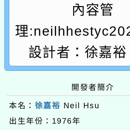
礎課程
內容管
「數位內容與教學軟體線
有關大陸委員會函釋公
理:neilhhestyc2
pilot」
轉知經濟部水利署委託
薪期間赴陸應申請許可
設計者：徐嘉裕 N
115年8月22日(星期六)
業技術研究院辦理「11
2026年桃園地景藝術
桃園市孔廟祈福系列活
用水績優單位及節水達
本校115學年度第2次
開發者簡介
開 智慧啟航」
動」
適應運動共學行動站研
招甄選結果公告(無人
本名：
徐嘉裕
Neil Hsu
本館辦理115年度閱讀
招)
出生年份：1976年