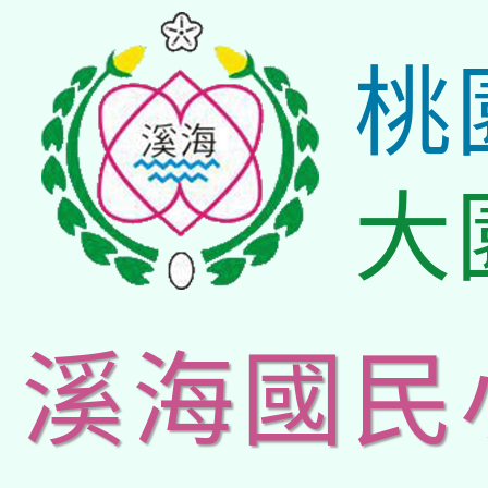
桃
大
溪海國民