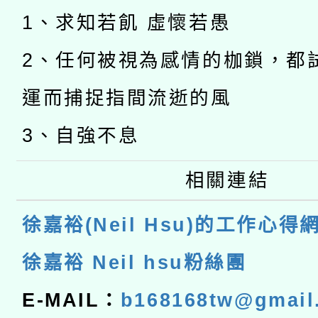
1、求知若飢 虛懷若愚
2、任何被視為感情的枷鎖，都
運而捕捉指間流逝的風
3、自強不息
相關連結
徐嘉裕(Neil Hsu)的工作心得
徐嘉裕 Neil hsu粉絲團
E-MAIL：
b168168tw@gmail