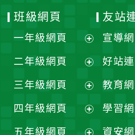
班級網頁
友站
一年級網頁
宣導網
展
二年級網頁
好站連
開
展
三年級網頁
教育網
選
開
展
單
四年級網頁
學習網
選
開
展
單
五年級網頁
資安網
選