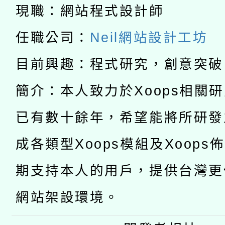
科技賦能─人工智慧(AI
暨閱讀推動專業研習
現職：網站程式設計師
A3數位素養講師名單
礎課程
任職公司：
Neil網站設計工坊
「數位內容與教學軟體線
目前興趣：程式研究，創意突破
有關大陸委員會函釋公
pilot」
簡介：本人致力於Xoops相關
轉知經濟部水利署委託
薪期間赴陸應申請許可
已有數十餘年，希望能將所研發
115年8月22日(星期六)
業技術研究院辦理「11
成各類型Xoops模組及Xoops
2026年桃園地景藝術
桃園市孔廟祈福系列活
用水績優單位及節水達
期支持本人的用戶，提供台灣更
開 智慧啟航」
動」
網站架設環境。