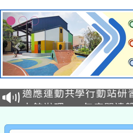
本校115學年度第2次
適應運動共學行動站研
招甄選結果公告(無人
本館辦理115年度閱讀
招)
科技賦能─人工智慧(AI
暨閱讀推動專業研習
A3數位素養講師名單