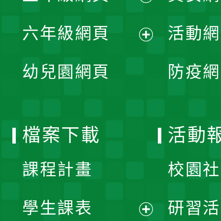
開
展
單
六年級網頁
活動網
選
開
展
單
幼兒園網頁
防疫網
選
開
單
選
檔案下載
活動
單
課程計畫
校園社
學生課表
研習活