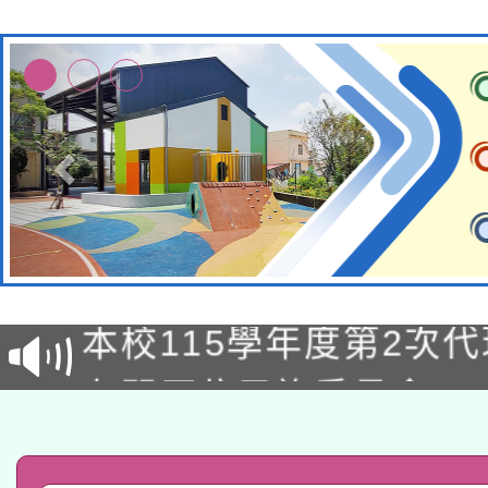
本校115學年度第1次
本校115學年度第2次
第3次招考甄選結果公告
有關原住民族委員會11
次招考甄選結果公告(尚
兒童少年暑期犯罪預防
公告之原住民族歲時祭