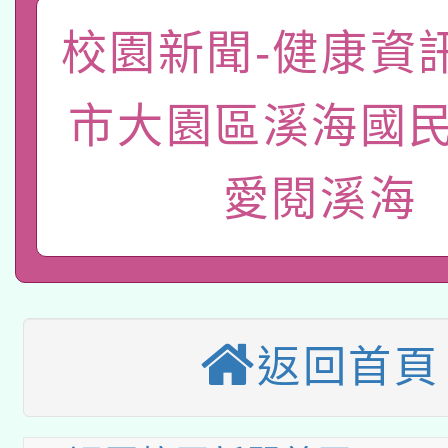
有關本府115年70歲
答一案
一案。
校園新聞-健康資
本校115學年度第2次
人員健康講座「吃得安
適應運動共學行動站研
招甄選結果公告(無人
心」，鼓勵退休同仁踴
市大園區溪海國民
本館辦理115年度閱讀
招)
案。
愛閱溪海
科技賦能─人工智慧(AI
暨閱讀推動專業研習
A3數位素養講師名單
礎課程
本校115學年度第1次
本校115學年度第2次
返回首頁
第3次招考甄選結果公告
有關原住民族委員會11
次招考甄選結果公告(尚