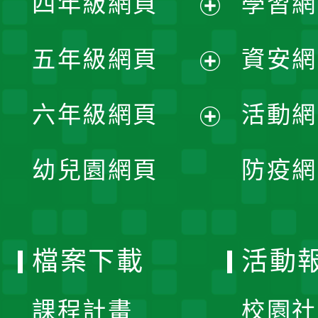
四年級網頁
學習網
選
開
展
單
五年級網頁
資安網
選
開
展
單
六年級網頁
活動網
選
開
展
單
幼兒園網頁
防疫網
選
開
單
選
檔案下載
活動
單
課程計畫
校園社