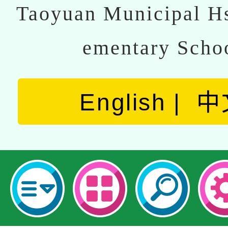
Taoyuan Municipal Hs
ementary Scho
English
中