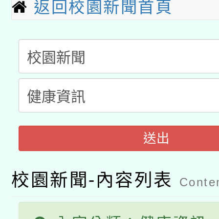
兒童少年暑期犯罪預防
公告之原住民族歲時祭
返回校園新聞首頁
有關本府115年70歲
答一案
一案。
本校115學年度第2次
人員健康講座「吃得安
適應運動共學行動站研
招甄選結果公告(無人
心」，鼓勵退休同仁踴
本館辦理115年度閱讀
招)
案。
科技賦能─人工智慧(AI
暨閱讀推動專業研習
送出
A3數位素養講師名單
礎課程
校園新聞-內容列表
Conten