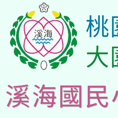
桃
大
溪海國民