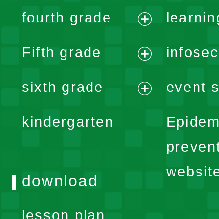
expand
fourth grade
learnin
menu
expand
Fifth grade
infose
menu
expand
sixth grade
event s
menu
expand
kindergarten
Epidem
menu
preven
websit
download
lesson plan