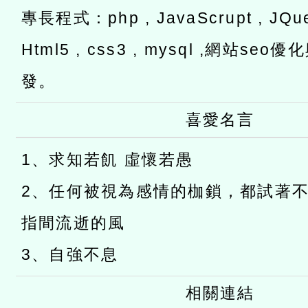
專長程式：php , JavaScrupt , JQuer
Html5 , css3 , mysql ,網站s
發。
喜愛名言
1、求知若飢 虛懷若愚
2、任何被視為感情的枷鎖，都試著
指間流逝的風
3、自強不息
相關連結