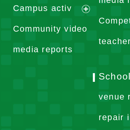
media 
Campus activ
menu
expand
Compet
Community video
menu
teache
media reports
School
venue 
repair 