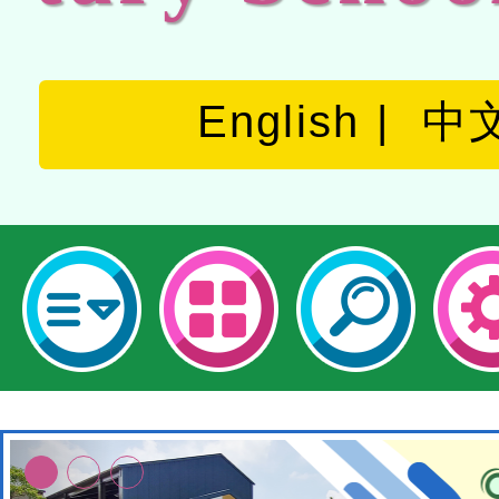
English
中