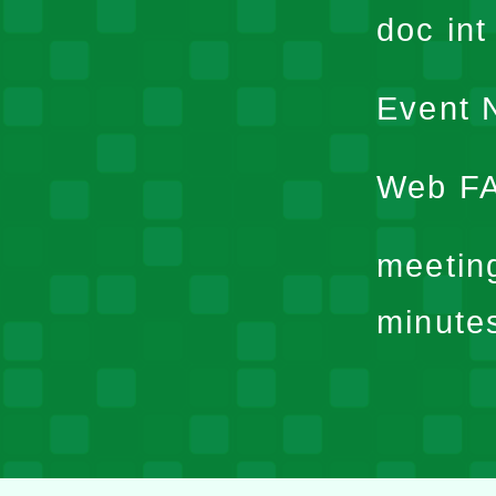
doc in
Event N
Web F
meetin
minute