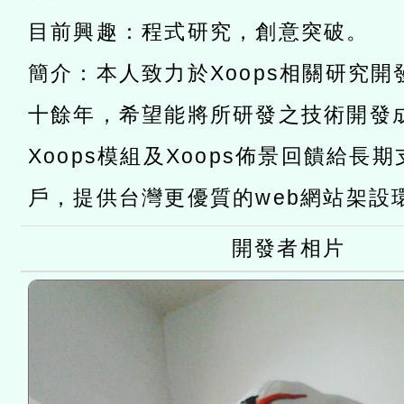
赴陸應申請許可一案
轉知經濟部水利署委託財
目前興趣：程式研究，創意突破。
研究院辦理「115年表揚
115年8月22日(星期六)辦
簡介：本人致力於Xoops相關研究
位及節水達人選拔活動」
市孔廟祈福系列活動—儒門
2026年桃園地景藝術節教
十餘年，希望能將所研發之技術開發
航」
「2026桃園藝術巡演」活
Xoops模組及Xoops佈景回饋給長
宜
轉知教育部國民及學前教
戶，提供台灣更優質的web網站架設
灣師範大學辦理「114至1
開發者相片
進學校輔導計畫師資專業
計畫