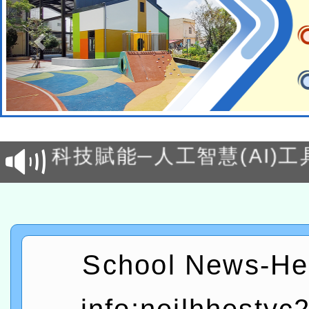
本館辦理115年度閱讀磐
讀推動專業研習
科技賦能─人工智慧(AI)
程
A3數位素養講師名單
「數位內容與教學軟體線上課程
t」
有關大陸委員會函釋公務
School News-He
赴陸應申請許可一案
轉知經濟部水利署委託財