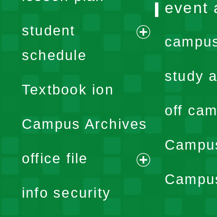
event 
student
campus
expand
schedule
menu
study a
Textbook ion
off cam
Campus Archives
Campus
office file
expand
Campus
info security
menu