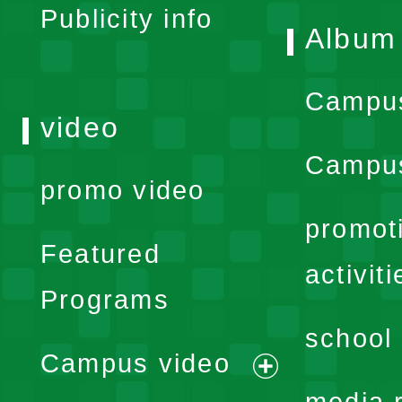
Publicity info
Album
Campu
video
Campus
promo video
promot
Featured
activiti
Programs
school 
Campus video
expand