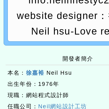
info:neilhhestyc
研究院辦理「115年表揚
115年8月22日(星期六)辦
website designe
位及節水達人選拔活動」
市孔廟祈福系列活動—儒門
2026年桃園地景藝術節教
航」
「2026桃園藝術巡演」活
Neil hsu-Love r
宜
轉知教育部國民及學前教
灣師範大學辦理「114至1
本館辦理115年度閱讀磐
開發者簡介
進學校輔導計畫師資專業
讀推動專業研習
科技賦能─人工智慧(AI)
本名：
徐嘉裕
Neil Hsu
計畫
程
A3數位素養講師名單
出生年份：1976年
「數位內容與教學軟體線上課程
現職：網站程式設計師
t」
有關大陸委員會函釋公務
任職公司：
Neil網站設計工坊