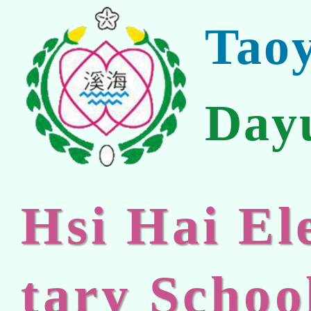
Tao
Day
Hsi Hai E
tary Schoo