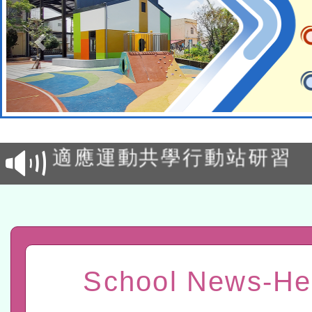
本校115學年度第2次代理
結果公告(無人報名，續辦
適應運動共學行動站研習
本館辦理115年度閱讀磐
讀推動專業研習
科技賦能─人工智慧(AI)
程
A3數位素養講師名單
School News-He
「數位內容與教學軟體線上課程