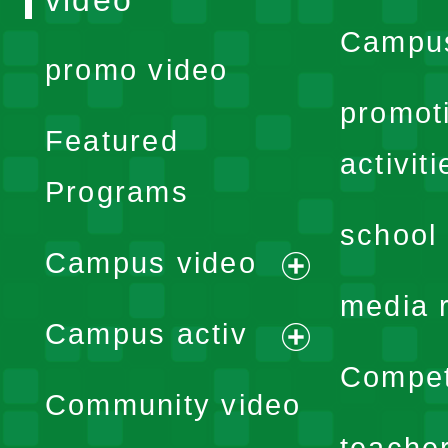
video
Campus
promo video
promot
Featured
activiti
Programs
school 
Campus video
expand
media 
Campus activ
menu
expand
Compet
Community video
menu