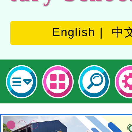
English
中