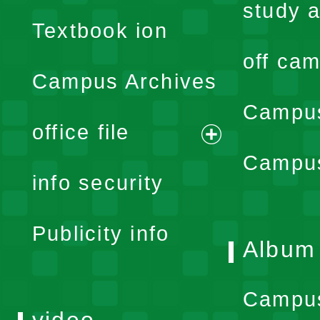
menu
study a
Textbook ion
off cam
Campus Archives
Campus
office file
expand
Campus
info security
menu
Publicity info
Album
Campu