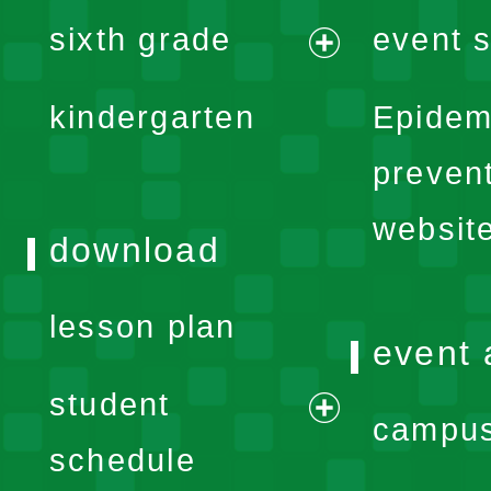
expand
sixth grade
event s
menu
expand
kindergarten
Epidem
menu
preven
websit
download
lesson plan
event 
student
campus
expand
schedule