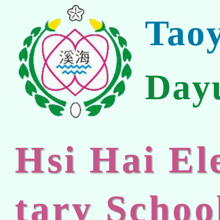
Tao
Day
Hsi Hai E
tary Schoo