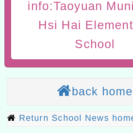
info:Taoyuan Muni
t」
有關大陸委員會函釋公務
赴陸應申請許可一案
轉知經濟部水利署委託財
Hsi Hai Element
研究院辦理「115年表揚
115年8月22日(星期六)辦
School
位及節水達人選拔活動」
市孔廟祈福系列活動—儒門
2026年桃園地景藝術節教
航」
本校115學年度第2次代理
結果公告(無人報名，續辦
適應運動共學行動站研習
back home
本館辦理115年度閱讀磐
讀推動專業研習
科技賦能─人工智慧(AI)
Return School News hom
程
A3數位素養講師名單