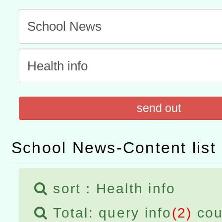
「數位內容與教學軟體線上課程
t」
有關大陸委員會函釋公務
赴陸應申請許可一案
轉知經濟部水利署委託財
研究院辦理「115年表揚
115年8月22日(星期六)辦
位及節水達人選拔活動」
市孔廟祈福系列活動—儒門
2026年桃園地景藝術節教
send out
航」
School News-Content list
sort：Health info
Total: query info
(2)
cou