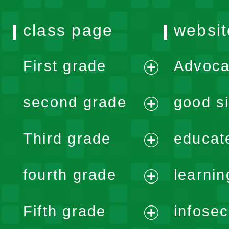
class page
websit
First grade
Advoca
expand
second grade
good si
menu
expand
Third grade
educat
menu
expand
fourth grade
learnin
menu
expand
Fifth grade
infose
menu