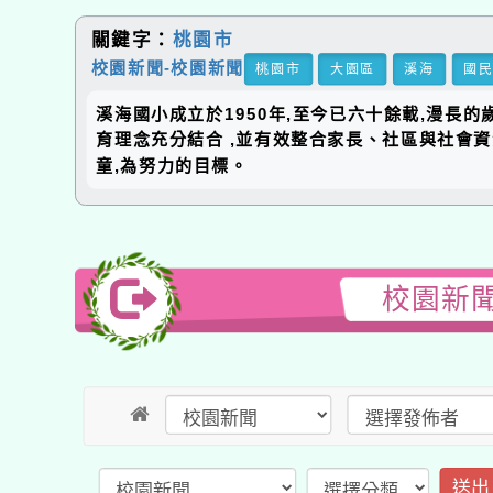
關鍵字：
桃園市
校園新聞-校園新聞
桃園市
大園區
溪海
國
溪海國小成立於1950年,至今已六十餘載,漫長
育理念充分結合 ,並有效整合家長、社區與社會
童,為努力的目標。
校園新聞
送出