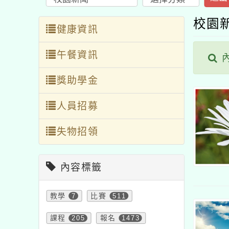
校園
健康資訊
午餐資訊
內
獎助學金
人員招募
失物招領
內容標籤
教學
7
比賽
511
課程
205
報名
1473