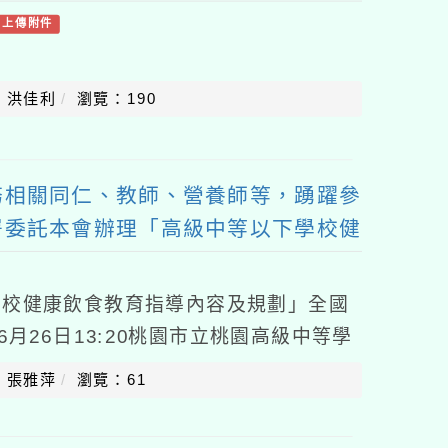
有上傳附件
：洪佳利
瀏覽：190
務相關同仁、教師、營養師等，踴躍參
署委託本會辦理「高級中等以下學校健
劃」全國說明會
學校健康飲食教育指導內容及規劃」全國
6月26日13:20桃園市立桃園高級中等學
38號），簡章如附件。二、請貴校惠允
：張雅萍
瀏覽：61