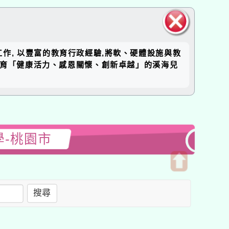
關閉區
工作, 以豐富的教育行政經驗,將軟、硬體設施與教
塊
培育「健康活力、感恩關懷、創新卓越」的溪海兒
學-桃園市
開
啟
搜尋
上
方
區