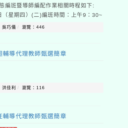
常態編班暨導師編配作業相關時程如下:
0日（星期四）(二)編班時間：上午9：30~
校多功能教室(四)編班年級：一年級新
：吳巧儀
瀏覽：446
巡迴輔導代理教師甄選簡章
：洪佳利
瀏覽：116
專任輔導代理教師甄選簡章