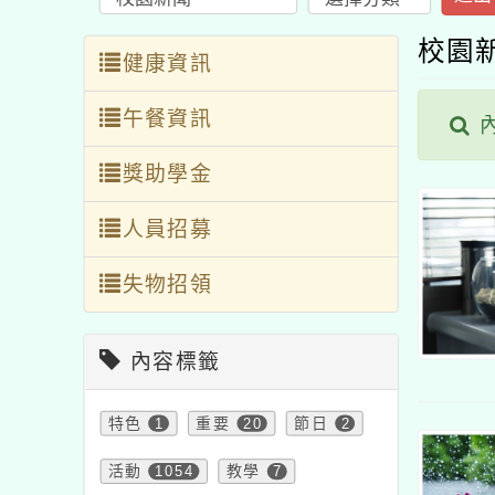
校園
健康資訊
午餐資訊
內
獎助學金
人員招募
失物招領
內容標籤
特色
1
重要
20
節日
2
活動
1054
教學
7