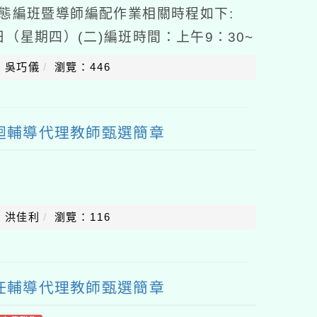
常態編班暨導師編配作業相關時程如下:
0日（星期四）(二)編班時間：上午9：30~
校多功能教室(四)編班年級：一年級新
：吳巧儀
瀏覽：446
巡迴輔導代理教師甄選簡章
：洪佳利
瀏覽：116
專任輔導代理教師甄選簡章