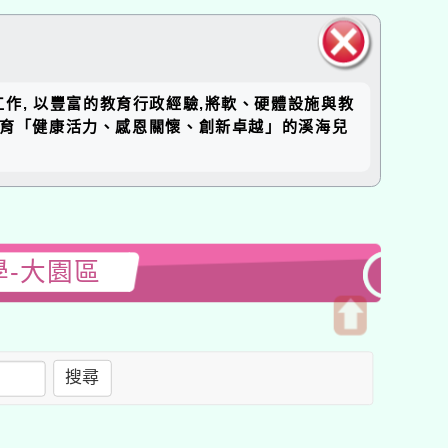
關閉區
工作, 以豐富的教育行政經驗,將軟、硬體設施與教
塊
培育「健康活力、感恩關懷、創新卓越」的溪海兒
學-大園區
開
啟
搜尋
上
方
區