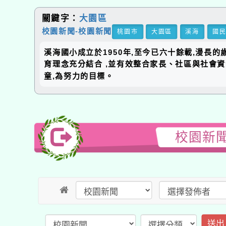
關鍵字：
大園區
校園新聞-校園新聞
桃園市
大園區
溪海
國
溪海國小成立於1950年,至今已六十餘載,漫長
育理念充分結合 ,並有效整合家長、社區與社會
童,為努力的目標。
校園新聞
送出