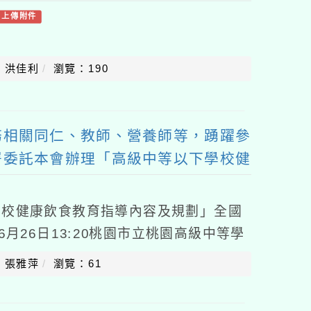
有上傳附件
：洪佳利
瀏覽：190
務相關同仁、教師、營養師等，踴躍參
署委託本會辦理「高級中等以下學校健
劃」全國說明會
學校健康飲食教育指導內容及規劃」全國
6月26日13:20桃園市立桃園高級中等學
38號），簡章如附件。二、請貴校惠允
：張雅萍
瀏覽：61