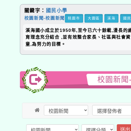
關鍵字：
國民小學
校園新聞-校園新聞
桃園市
大園區
溪海
國
溪海國小成立於1950年,至今已六十餘載,漫長
育理念充分結合 ,並有效整合家長、社區與社會
童,為努力的目標。
校園新聞
送出