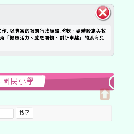
關閉區
工作, 以豐富的教育行政經驗,將軟、硬體設施與教
塊
培育「健康活力、感恩關懷、創新卓越」的溪海兒
-國民小學
開
啟
搜尋
上
方
區