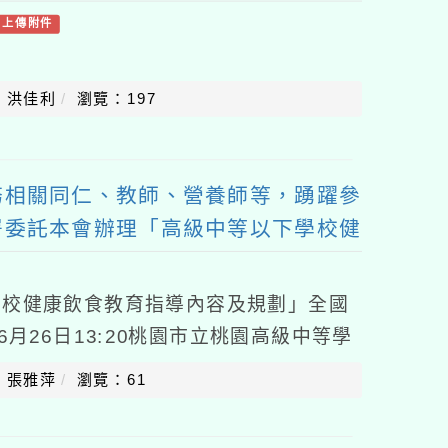
有上傳附件
：洪佳利
瀏覽：197
務相關同仁、教師、營養師等，踴躍參
署委託本會辦理「高級中等以下學校健
劃」全國說明會
學校健康飲食教育指導內容及規劃」全國
6月26日13:20桃園市立桃園高級中等學
38號），簡章如附件。二、請貴校惠允
：張雅萍
瀏覽：61