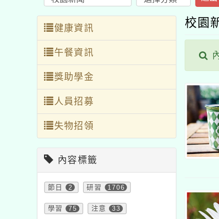
校園
健康資訊
午餐資訊
內
獎助學金
人員招募
失物招領
內容標籤
節日
2
研習
1706
學習
75
注意
33