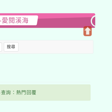
-愛閱溪海
開
啟
搜尋
上
方
區
塊
查詢：熱門回覆