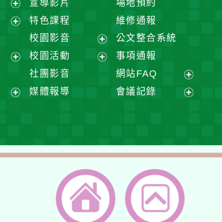
宣導影片
場地預約
展
特色課程
維修通報
開
展
校園影音
公文整合系統
選
開
展
校園活動
事項通報
單
選
開
展
展
社團影音
網站FAQ
單
選
開
開
展
媒體報導
會議記錄
單
選
選
開
展
展
單
單
選
開
開
單
選
選
單
單