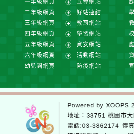
一年級網頁
宣導網站
展
二年級網頁
好站連結
開
展
三年級網頁
教育網站
選
開
展
四年級網頁
學習網站
單
選
開
展
五年級網頁
資安網站
單
選
開
展
六年級網頁
活動網站
單
選
開
展
幼兒園網頁
防疫網站
單
選
開
單
選
單
Powered by
XOOPS
2
地址：
33751 桃園市
電話:03-3862174
傳真