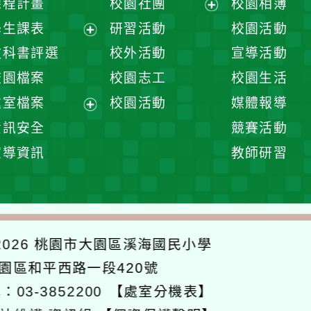
課程計畫
校園社團
校園相簿
展
學生課表
研習活動
校園活動
開
展
教科書評選
校外活動
宣導活動
選
開
校園檔案
校園志工
校園生活
單
選
處室檔案
校園活動
媒體報導
單
展
資訊安全
競賽活動
開
宣導資訊
教師研習
選
單
026
桃園市大園區溪海國民小學
大園區和平西路一段420號
：03-3852200
【處室分機表】