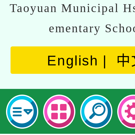
Taoyuan Municipal Hs
ementary Scho
English
中