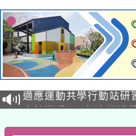
本校115學年度第2次
適應運動共學行動站研
招甄選結果公告(無人
本館辦理115年度閱讀
招)
科技賦能─人工智慧(AI
暨閱讀推動專業研習