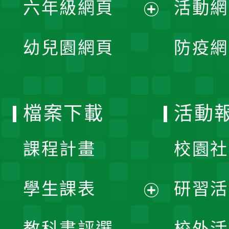
單
六年級網頁
活動網
選
開
展
單
幼兒園網頁
防疫網
選
開
單
選
檔案下載
活動
單
課程計畫
校園社
學生課表
研習活
展
教科書評選
校外活