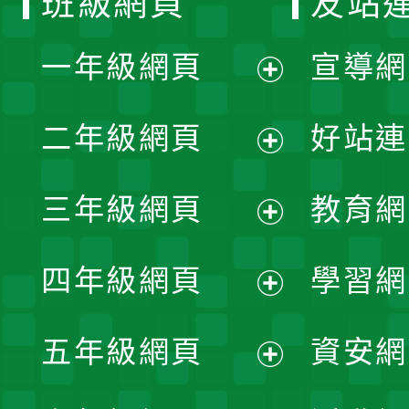
班級網頁
友站
一年級網頁
宣導網
展
二年級網頁
好站連
開
展
三年級網頁
教育網
選
開
展
單
四年級網頁
學習網
選
開
展
單
五年級網頁
資安網
選
開
展