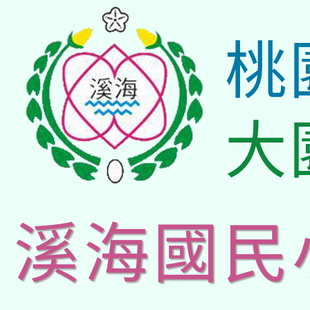
桃
大
溪海國民