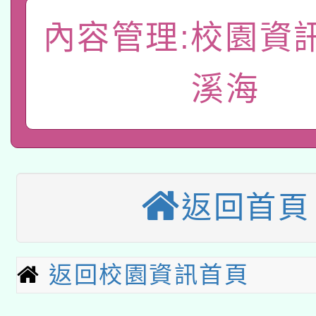
A3數位素養講師名單
礎課程
內容管理:校園資
「數位內容與教學軟體線
有關大陸委員會函釋公
pilot」
溪海
轉知經濟部水利署委託
薪期間赴陸應申請許可
115年8月22日(星期六)
業技術研究院辦理「11
2026年桃園地景藝術
桃園市孔廟祈福系列活
用水績優單位及節水達
返回首頁
本校115學年度第2次
開 智慧啟航」
動」
適應運動共學行動站研
招甄選結果公告(無人
返回校園資訊首頁
本館辦理115年度閱讀
招)