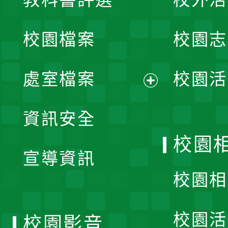
開
校園檔案
校園志
選
單
處室檔案
校園活
展
資訊安全
開
校園
宣導資訊
選
校園相
單
校園活
校園影音