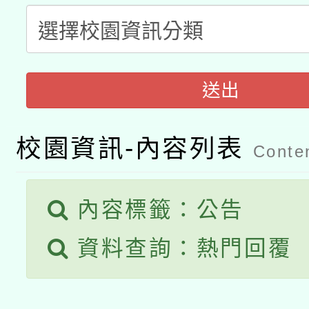
科技賦能─人工智慧(AI
暨閱讀推動專業研習
A3數位素養講師名單
礎課程
「數位內容與教學軟體線
送出
有關大陸委員會函釋公
pilot」
轉知經濟部水利署委託
校園資訊-內容列表
薪期間赴陸應申請許可
Conten
115年8月22日(星期六)
業技術研究院辦理「11
內容標籤：公告
2026年桃園地景藝術
桃園市孔廟祈福系列活
用水績優單位及節水達
資料查詢：熱門回覆
開 智慧啟航」
動」