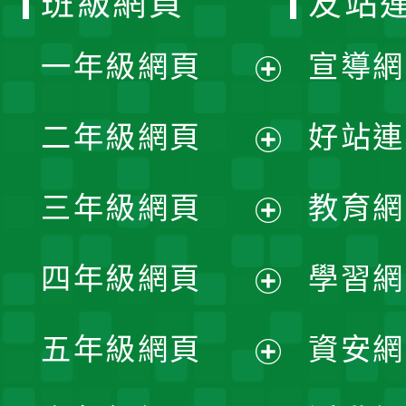
班級網頁
友站
一年級網頁
宣導網
展
二年級網頁
好站連
開
展
三年級網頁
教育網
選
開
展
單
四年級網頁
學習網
選
開
展
單
五年級網頁
資安網
選
開
展