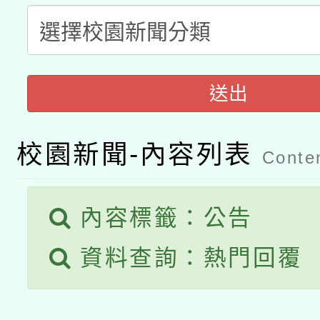
科技賦能─人工智慧(AI
暨閱讀推動專業研習
A3數位素養講師名單
礎課程
「數位內容與教學軟體線
送出
有關大陸委員會函釋公
pilot」
校園新聞-內容列表
轉知經濟部水利署委託
薪期間赴陸應申請許可
Conten
115年8月22日(星期六)
業技術研究院辦理「11
內容標籤：公告
2026年桃園地景藝術
桃園市孔廟祈福系列活
用水績優單位及節水達
資料查詢：熱門回覆
開 智慧啟航」
動」