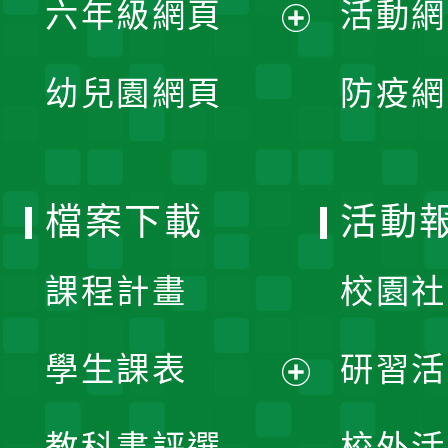
單
六年級網頁
活動網
選
開
展
單
幼兒園網頁
防疫網
選
開
單
選
檔案下載
活動
單
課程計畫
校園社
學生課表
研習活
展
教科書評選
校外活