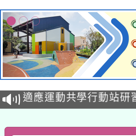
本校115學年度第2次
適應運動共學行動站研
招甄選結果公告(無人
本館辦理115年度閱讀
招)
科技賦能─人工智慧(AI
暨閱讀推動專業研習