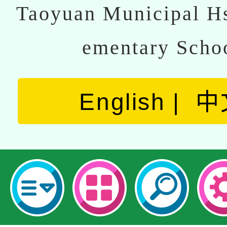
Taoyuan Municipal Hs
ementary Scho
English
中