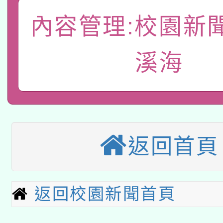
A3數位素養講師名單
礎課程
內容管理:校園新
「數位內容與教學軟體線
有關大陸委員會函釋公
溪海
pilot」
轉知經濟部水利署委託
薪期間赴陸應申請許可
115年8月22日(星期六)
業技術研究院辦理「11
2026年桃園地景藝術
桃園市孔廟祈福系列活
用水績優單位及節水達
返回首頁
本校115學年度第2次
開 智慧啟航」
動」
適應運動共學行動站研
招甄選結果公告(無人
返回校園新聞首頁
本館辦理115年度閱讀
招)