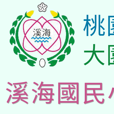
桃
大
溪海國民