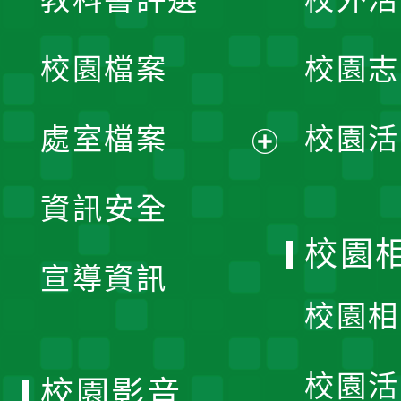
開
校園檔案
校園志
選
單
處室檔案
校園活
展
資訊安全
開
校園
宣導資訊
選
校園相
單
校園活
校園影音