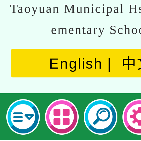
Taoyuan Municipal Hs
ementary Scho
English
中