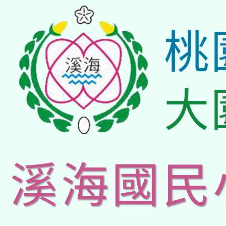
桃
大
溪海國民