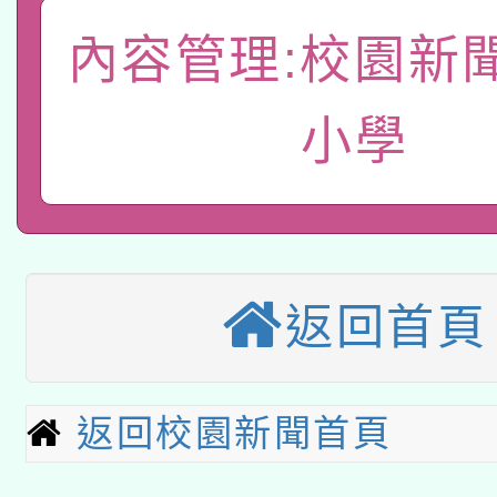
A3數位素養講師名單
礎課程
內容管理:校園新
「數位內容與教學軟體線
有關大陸委員會函釋公
pilot」
小學
轉知經濟部水利署委託
薪期間赴陸應申請許可
115年8月22日(星期六)
業技術研究院辦理「11
2026年桃園地景藝術
桃園市孔廟祈福系列活
用水績優單位及節水達
返回首頁
本校115學年度第2次
開 智慧啟航」
動」
適應運動共學行動站研
招甄選結果公告(無人
返回校園新聞首頁
本館辦理115年度閱讀
招)