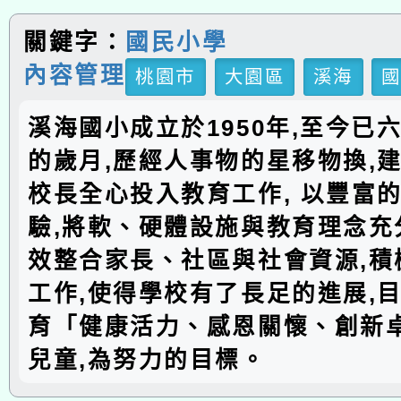
關鍵字：
國民小學
內容管理
桃園市
大園區
溪海
溪海國小成立於1950年,至今已
的歲月,歷經人事物的星移物換,建
校長全心投入教育工作, 以豐富
驗,將軟、硬體設施與教育理念充分
效整合家長、社區與社會資源,積
工作,使得學校有了長足的進展,
育「健康活力、感恩關懷、創新
兒童,為努力的目標。