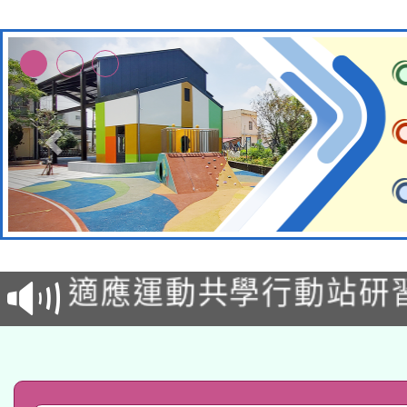
本校115學年度第2次
適應運動共學行動站研
招甄選結果公告(無人
本館辦理115年度閱讀
招)
科技賦能─人工智慧(AI
暨閱讀推動專業研習