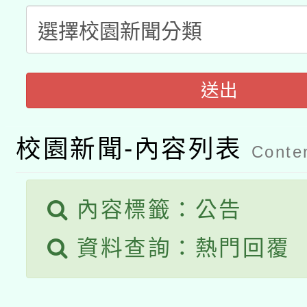
科技賦能─人工智慧(AI
暨閱讀推動專業研習
A3數位素養講師名單
礎課程
「數位內容與教學軟體線
送出
有關大陸委員會函釋公
pilot」
轉知經濟部水利署委託
校園新聞-內容列表
薪期間赴陸應申請許可
Conten
115年8月22日(星期六)
業技術研究院辦理「11
內容標籤：公告
2026年桃園地景藝術
桃園市孔廟祈福系列活
用水績優單位及節水達
資料查詢：熱門回覆
開 智慧啟航」
動」