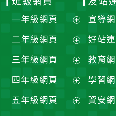
班級網頁
友站
一年級網頁
宣導網
展
二年級網頁
好站連
開
展
三年級網頁
教育網
選
開
展
單
四年級網頁
學習網
選
開
展
單
五年級網頁
資安網
選
開
展