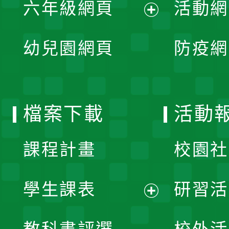
單
六年級網頁
活動網
選
開
展
單
幼兒園網頁
防疫網
選
開
單
選
檔案下載
活動
單
課程計畫
校園社
學生課表
研習活
展