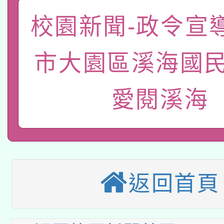
A3數位素養講師名單
礎課程
校園新聞-政令宣
「數位內容與教學軟體線
有關大陸委員會函釋公
pilot」
市大園區溪海國民
轉知經濟部水利署委託
薪期間赴陸應申請許可
愛閱溪海
115年8月22日(星期六)
業技術研究院辦理「11
2026年桃園地景藝術
桃園市孔廟祈福系列活
用水績優單位及節水達
本校115學年度第2次
開 智慧啟航」
動」
適應運動共學行動站研
返回首頁
招甄選結果公告(無人
本館辦理115年度閱讀
招)