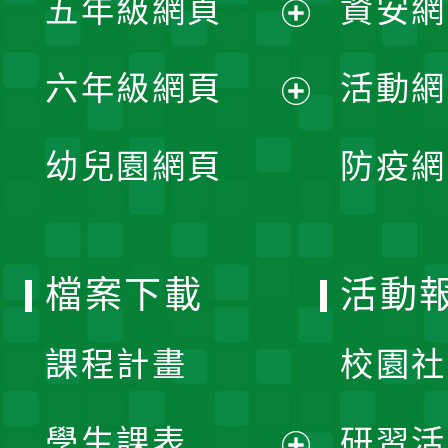
五年級網頁
資安網
選
開
展
單
六年級網頁
活動網
選
開
展
單
幼兒園網頁
防疫網
選
開
單
選
檔案下載
活動
單
課程計畫
校園社
學生課表
研習活