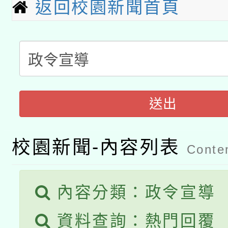
科技賦能─人工智慧(AI
返回校園新聞首頁
暨閱讀推動專業研習
A3數位素養講師名單
礎課程
「數位內容與教學軟體線
有關大陸委員會函釋公
pilot」
送出
轉知經濟部水利署委託
薪期間赴陸應申請許可
115年8月22日(星期六)
業技術研究院辦理「11
校園新聞-內容列表
Conten
2026年桃園地景藝術
桃園市孔廟祈福系列活
用水績優單位及節水達
開 智慧啟航」
內容分類：政令宣導
動」
資料查詢：熱門回覆