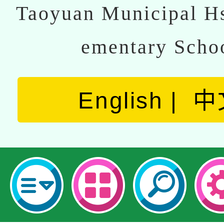
Taoyuan Municipal Hs
ementary Scho
English
中