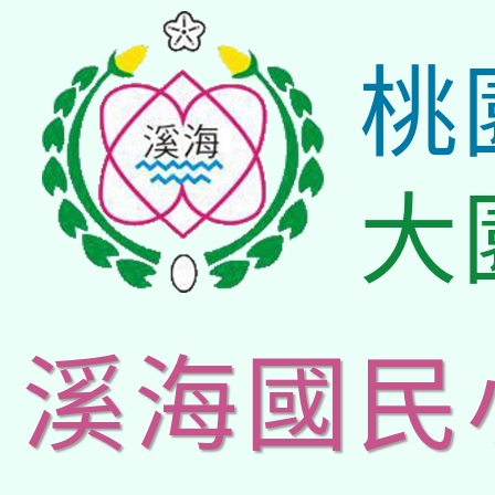
桃
大
溪海國民