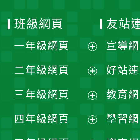
班級網頁
友站
一年級網頁
宣導網
展
二年級網頁
好站連
開
展
三年級網頁
教育網
選
開
展
單
四年級網頁
學習網
選
開
展
單