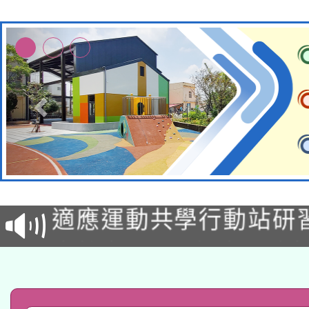
本校115學年度第2次
適應運動共學行動站研
招甄選結果公告(無人
本館辦理115年度閱讀
招)
科技賦能─人工智慧(AI
暨閱讀推動專業研習