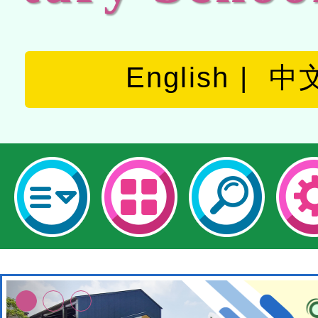
English
中