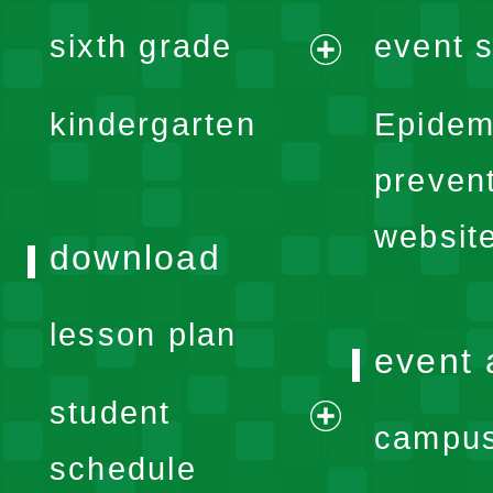
expand
sixth grade
event s
menu
expand
kindergarten
Epidem
menu
preven
websit
download
lesson plan
event 
student
campus
expand
schedule