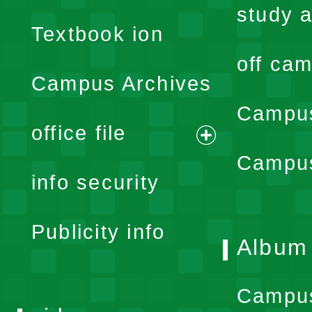
menu
study a
Textbook ion
off cam
Campus Archives
Campus
office file
expand
Campus
info security
menu
Publicity info
Album
Campu