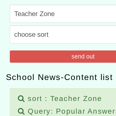
本館辦理115年度閱讀磐
讀推動專業研習
科技賦能─人工智慧(AI)
程
A3數位素養講師名單
「數位內容與教學軟體線上課程
t」
有關大陸委員會函釋公務
send out
赴陸應申請許可一案
School News-Content list
sort：Teacher Zone
Query: Popular Answer