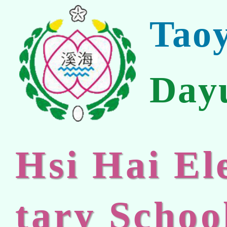
Tao
Day
Hsi Hai E
tary Schoo