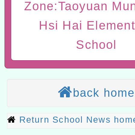
讀推動專業研習
科技賦能─人工智慧(AI)
Zone:Taoyuan Mun
程
A3數位素養講師名單
Hsi Hai Element
「數位內容與教學軟體線上課程
School
t」
有關大陸委員會函釋公務
赴陸應申請許可一案
有關原住民族委員會115年
原住民族歲時祭儀放假日
兒童少年暑期犯罪預防活
back home
有關本府115年70歲以上
康講座「吃得安心，動得
本校115學年度第2次代理
Return School News hom
休同仁踴躍參加一案。
結果公告(無人報名，續辦
適應運動共學行動站研習