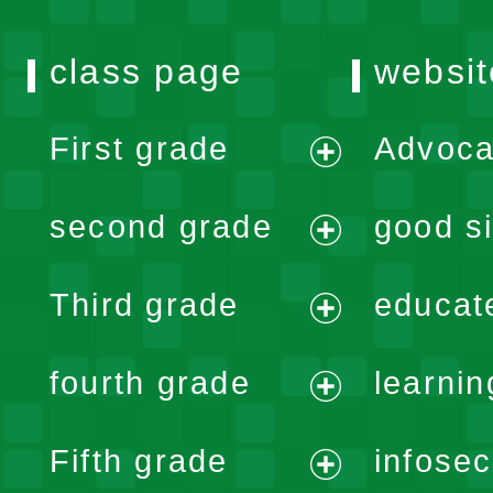
class page
websit
First grade
Advoca
expand
second grade
good si
menu
expand
Third grade
educat
menu
expand
fourth grade
learnin
menu
expand
Fifth grade
infose
menu