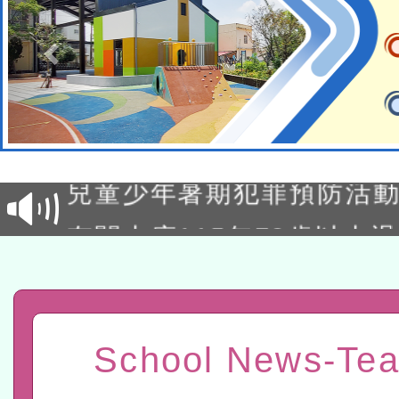
有關原住民族委員會115年
原住民族歲時祭儀放假日
兒童少年暑期犯罪預防活
有關本府115年70歲以上
康講座「吃得安心，動得
本校115學年度第2次代理
休同仁踴躍參加一案。
結果公告(無人報名，續辦
適應運動共學行動站研習
School News-Tea
本館辦理115年度閱讀磐