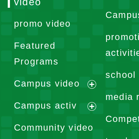
video
Campus
promo video
promot
Featured
activiti
Programs
school 
Campus video
expand
media 
Campus activ
menu
expand
Compet
Community video
menu