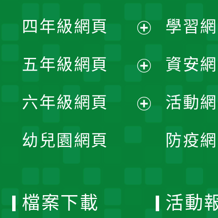
開
展
單
四年級網頁
學習網
選
開
展
單
五年級網頁
資安網
選
開
展
單
六年級網頁
活動網
選
開
展
單
幼兒園網頁
防疫網
選
開
單
選
檔案下載
活動
單