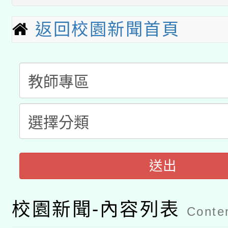
招)
科技賦能─人工智慧(AI
暨閱讀推動專業研習
返回校園新聞首頁
A3數位素養講師名單
礎課程
「數位內容與教學軟體線
有關大陸委員會函釋公
pilot」
轉知經濟部水利署委託
薪期間赴陸應申請許可
115年8月22日(星期六)
業技術研究院辦理「11
送出
2026年桃園地景藝術
桃園市孔廟祈福系列活
用水績優單位及節水達
開 智慧啟航」
校園新聞-內容列表
動」
Conten