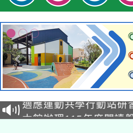
本校115學年度第2次
適應運動共學行動站研
招甄選結果公告(無人
本館辦理115年度閱讀
招)
科技賦能─人工智慧(AI
暨閱讀推動專業研習