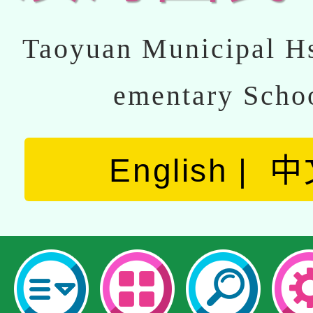
Taoyuan Municipal Hs
ementary Scho
English
中