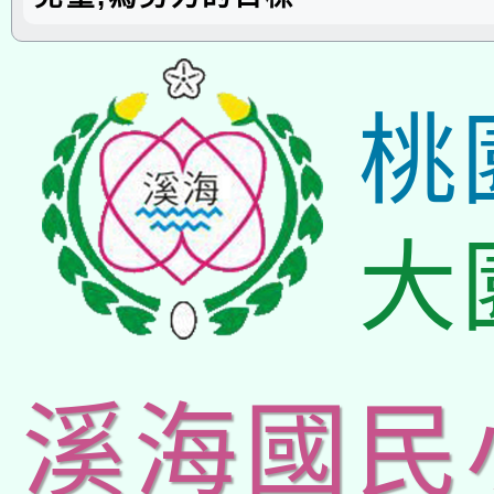
桃
大
溪海國民