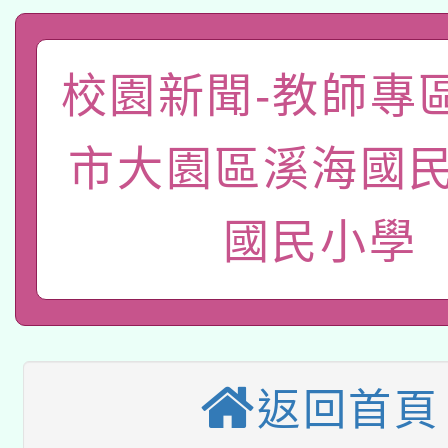
A3數位素養講師名單
礎課程
校園新聞-教師專
「數位內容與教學軟體線
有關大陸委員會函釋公
pilot」
市大園區溪海國民
轉知經濟部水利署委託
薪期間赴陸應申請許可
國民小學
115年8月22日(星期六)
業技術研究院辦理「11
2026年桃園地景藝術
桃園市孔廟祈福系列活
用水績優單位及節水達
本校115學年度第2次
開 智慧啟航」
動」
適應運動共學行動站研
招甄選結果公告(無人
返回首頁
本館辦理115年度閱讀