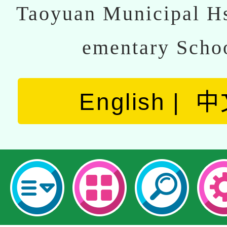
Taoyuan Municipal Hs
ementary Scho
English
中