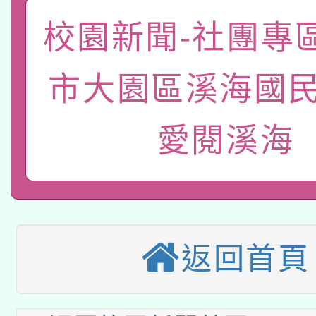
A3數位素養講師名單
礎課程
校園新聞-社團專
「數位內容與教學軟體線
有關大陸委員會函釋公
市大園區溪海國民
pilot」
轉知經濟部水利署委託
薪期間赴陸應申請許可
愛閱溪海
115年8月22日(星期六)
業技術研究院辦理「11
2026年桃園地景藝術
桃園市孔廟祈福系列活
用水績優單位及節水達
本校115學年度第2次
開 智慧啟航」
動」
返回首頁
適應運動共學行動站研
招甄選結果公告(無人
本館辦理115年度閱讀
招)