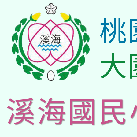
桃
大
溪海國民