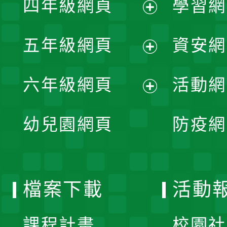
四年級網頁
學習網
選
開
展
單
五年級網頁
資安網
選
開
展
單
六年級網頁
活動網
選
開
展
單
幼兒園網頁
防疫網
選
開
單
選
檔案下載
活動
單
課程計畫
校園社