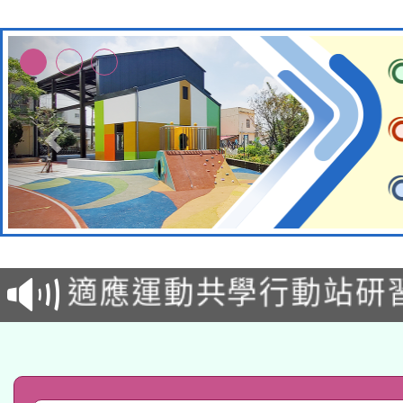
本校115學年度第2次
適應運動共學行動站研
招甄選結果公告(無人
本館辦理115年度閱讀
招)
科技賦能─人工智慧(AI
暨閱讀推動專業研習