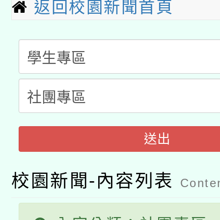
返回校園新聞首頁
科技賦能─人工智慧(AI
暨閱讀推動專業研習
A3數位素養講師名單
礎課程
「數位內容與教學軟體線
有關大陸委員會函釋公
pilot」
轉知經濟部水利署委託
薪期間赴陸應申請許可
115年8月22日(星期六)
業技術研究院辦理「11
送出
2026年桃園地景藝術
桃園市孔廟祈福系列活
用水績優單位及節水達
校園新聞-內容列表
Conten
開 智慧啟航」
動」