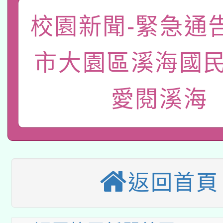
A3數位素養講師名單
礎課程
校園新聞-緊急通
「數位內容與教學軟體線
市大園區溪海國民
有關大陸委員會函釋公
pilot」
轉知經濟部水利署委託
薪期間赴陸應申請許可
愛閱溪海
115年8月22日(星期六)
業技術研究院辦理「11
2026年桃園地景藝術
桃園市孔廟祈福系列活
用水績優單位及節水達
本校115學年度第2次
開 智慧啟航」
動」
返回首頁
適應運動共學行動站研
招甄選結果公告(無人
本館辦理115年度閱讀
招)