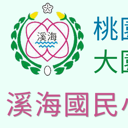
桃
大
溪海國民