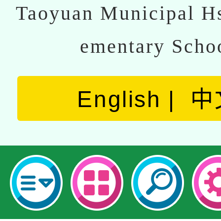
Taoyuan Municipal Hs
ementary Scho
English
中