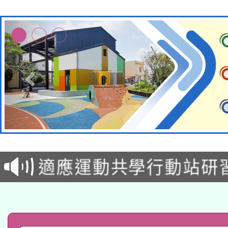
本校115學年度第2次
適應運動共學行動站研
招甄選結果公告(無人
本館辦理115年度閱讀
招)
科技賦能─人工智慧(AI
暨閱讀推動專業研習