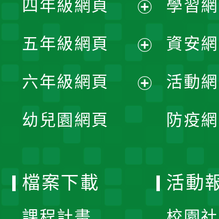
四年級網頁
學習網
選
開
展
單
五年級網頁
資安網
選
開
展
單
六年級網頁
活動網
選
開
展
單
幼兒園網頁
防疫網
選
開
單
選
檔案下載
活動
單
課程計畫
校園社