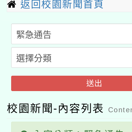
返回校園新聞首頁
科技賦能─人工智慧(AI
暨閱讀推動專業研習
A3數位素養講師名單
礎課程
「數位內容與教學軟體線
有關大陸委員會函釋公
pilot」
轉知經濟部水利署委託
薪期間赴陸應申請許可
115年8月22日(星期六)
業技術研究院辦理「11
送出
2026年桃園地景藝術
桃園市孔廟祈福系列活
用水績優單位及節水達
校園新聞-內容列表
Conten
開 智慧啟航」
動」