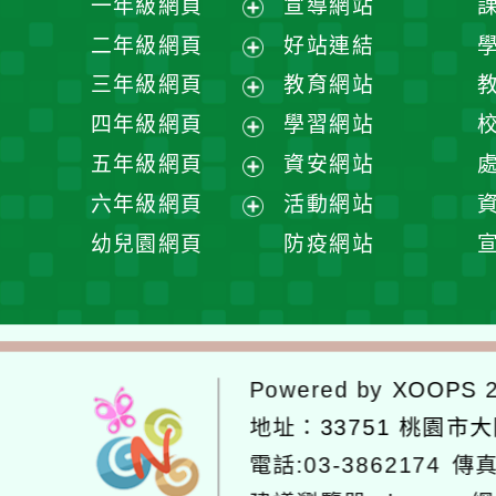
一年級網頁
宣導網站
展
二年級網頁
好站連結
開
展
三年級網頁
教育網站
選
開
展
四年級網頁
學習網站
單
選
開
展
五年級網頁
資安網站
單
選
開
展
六年級網頁
活動網站
單
選
開
展
幼兒園網頁
防疫網站
單
選
開
單
選
單
Powered by
XOOPS
2
地址：
33751 桃園市
電話:03-3862174
傳真