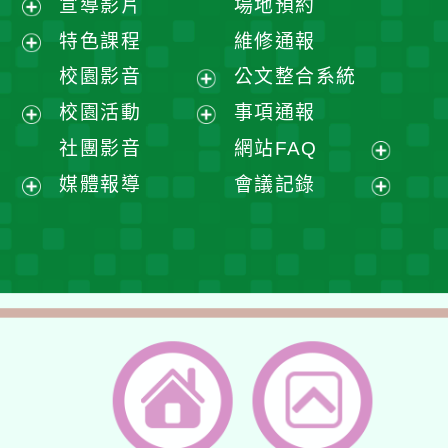
宣導影片
場地預約
展
特色課程
維修通報
開
展
校園影音
公文整合系統
選
開
展
校園活動
事項通報
單
選
開
展
展
社團影音
網站FAQ
單
選
開
開
展
媒體報導
會議記錄
單
選
選
開
展
展
單
單
選
開
開
單
選
選
單
單