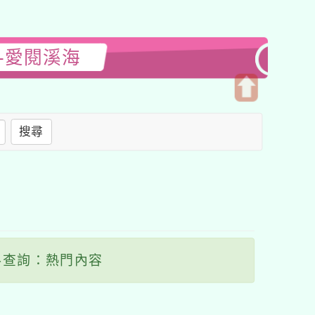
-愛閱溪海
開
啟
搜尋
上
方
區
塊
查詢：熱門內容