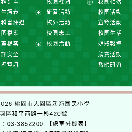
課程計畫
校園社團
校園相簿
展
學生課表
研習活動
校園活動
開
展
教科書評選
校外活動
宣導活動
選
開
校園檔案
校園志工
校園生活
單
選
處室檔案
校園活動
媒體報導
單
展
資訊安全
競賽活動
開
宣導資訊
教師研習
選
單
026
桃園市大園區溪海國民小學
大園區和平西路一段420號
：03-3852200
【處室分機表】