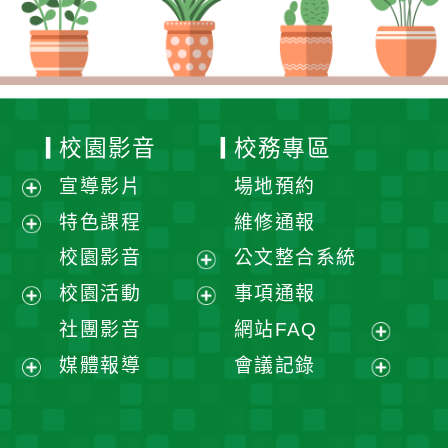
校園影音
校務專區
宣導影片
場地預約
展
特色課程
維修通報
開
展
校園影音
公文整合系統
選
開
展
校園活動
事項通報
單
選
開
展
展
社團影音
網站FAQ
單
選
開
開
展
媒體報導
會議記錄
單
選
選
開
展
展
單
單
選
開
開
單