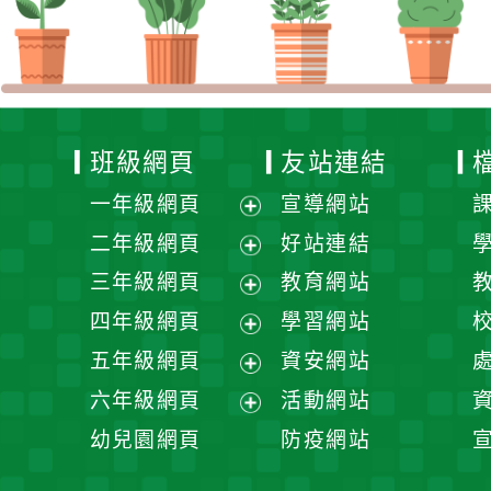
班級網頁
友站連結
一年級網頁
宣導網站
展
二年級網頁
好站連結
開
展
三年級網頁
教育網站
選
開
展
四年級網頁
學習網站
單
選
開
展
五年級網頁
資安網站
單
選
開
展
六年級網頁
活動網站
單
選
開
展
幼兒園網頁
防疫網站
單
選
開
單