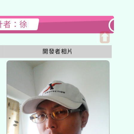
設計者：徐
開
開發者相片
啟
上
方
區
塊
各