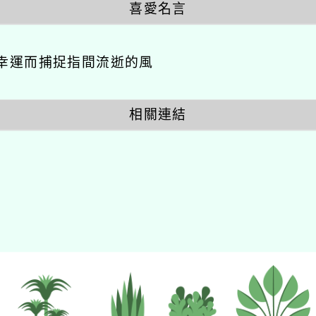
喜愛名言
幸運而捕捉指間流逝的風
相關連結