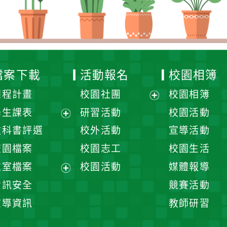
檔案下載
活動報名
校園相簿
課程計畫
校園社團
校園相簿
展
學生課表
研習活動
校園活動
開
展
教科書評選
校外活動
宣導活動
選
開
校園檔案
校園志工
校園生活
單
選
處室檔案
校園活動
媒體報導
單
展
資訊安全
競賽活動
開
宣導資訊
教師研習
選
單