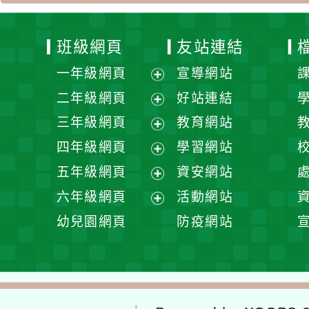
班級網頁
友站連結
一年級網頁
宣導網站
展
二年級網頁
好站連結
開
展
三年級網頁
教育網站
選
開
展
四年級網頁
學習網站
單
選
開
展
五年級網頁
資安網站
單
選
開
展
六年級網頁
活動網站
單
選
開
展
幼兒園網頁
防疫網站
單
選
開
單
選
單