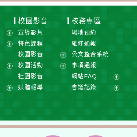
校園影音
校務專區
宣導影片
場地預約
展
特色課程
維修通報
開
展
校園影音
公文整合系統
選
開
展
校園活動
事項通報
單
選
開
展
展
社團影音
網站FAQ
單
選
開
開
展
媒體報導
會議記錄
單
選
選
開
展
展
單
單
選
開
開
單
選
選
單
單