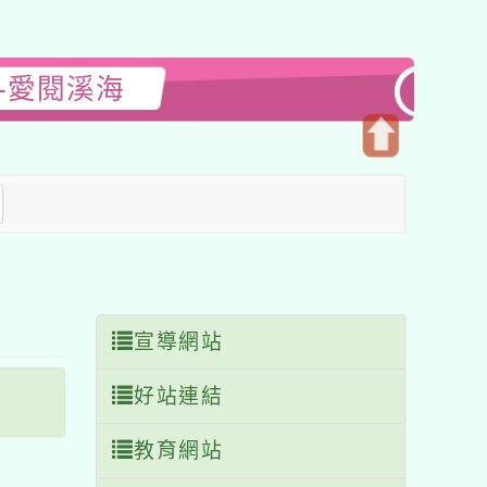
-愛閱溪海
開
啟
上
方
區
塊
宣導網站
好站連結
教育網站