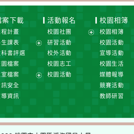
檔案下載
活動報名
校園相簿
課程計畫
校園社團
校園相簿
展
學生課表
研習活動
校園活動
開
展
教科書評選
校外活動
宣導活動
選
開
校園檔案
校園志工
校園生活
單
選
處室檔案
校園活動
媒體報導
單
展
資訊安全
競賽活動
開
宣導資訊
教師研習
選
單