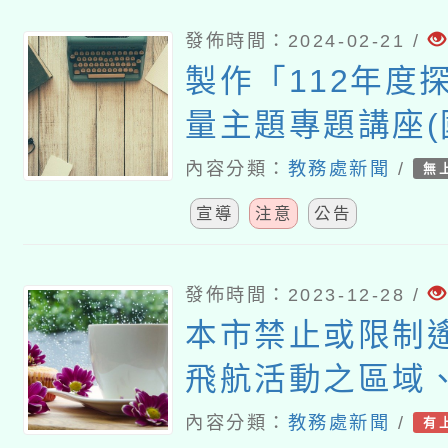
發佈時間：2024-02-21 /
製作「112年度
量主題專題講座
學)」影片上架
內容分類：
教務處新聞
/
無
師平臺
宣導
注意
公告
發佈時間：2023-12-28 /
本市禁止或限制
飛航活動之區域
他管理事項公告
內容分類：
教務處新聞
/
有