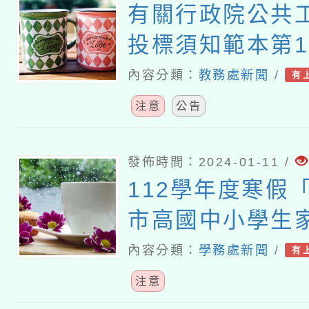
有關行政院公共
投標須知範本第1
條款之「無人機
內容分類：
教務處新聞
/
有
求」附表，數位
注意
公告
「 政府採購案所
請排除資安檢測
發佈時間：2024-01-11 /
112學年度寒假
覽表」審查原則
市高國中小學生
信」一案
內容分類：
學務處新聞
/
有
注意