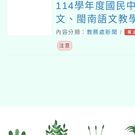
114學年度國民
文、閩南語文教
（現職及退休教
內容分類：
教務處新聞
/
有
畫
注意