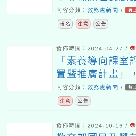
住民族語教學支
內容分類：
教務處新聞
/
有
聯合甄選聘任簡
報名
注意
公告
發佈時間：2024-04-27 /
「素養導向課室
置暨推廣計畫」
畫資源，已製作「
內容分類：
教務處新聞
/
無
彈性課室評量主
注意
公告
(國中體育)」及
課室評量基礎概
發佈時間：2024-10-16 /