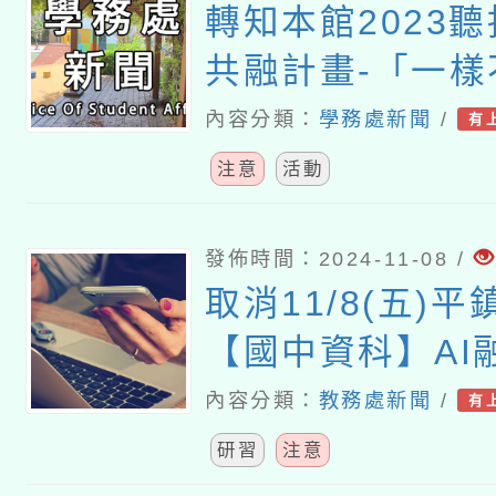
轉知本館2023
共融計畫-「一樣
的身體是座博物
內容分類：
學務處新聞
/
有
活動宣傳
注意
活動
發佈時間：2024-11-08 /
取消11/8(五)
【國中資科】AI
以自駕車模擬器為
內容分類：
教務處新聞
/
有
教師)研習
研習
注意