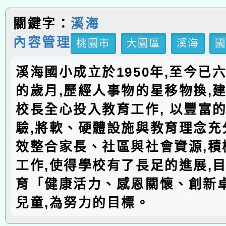
關鍵字：
溪海
內容管理
桃園市
大園區
溪海
溪海國小成立於1950年,至今已
的歲月,歷經人事物的星移物換,建
校長全心投入教育工作, 以豐富
驗,將軟、硬體設施與教育理念充分
效整合家長、社區與社會資源,積
工作,使得學校有了長足的進展,
育「健康活力、感恩關懷、創新
兒童,為努力的目標。