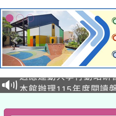
本校115學年度第2次
適應運動共學行動站研
招甄選結果公告(無人
本館辦理115年度閱讀
招)
科技賦能─人工智慧(AI
暨閱讀推動專業研習
A3數位素養講師名單
礎課程