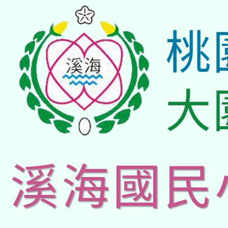
桃
大
溪海國民