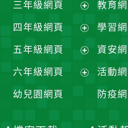
三年級網頁
教育網
選
開
展
單
四年級網頁
學習網
選
開
展
單
五年級網頁
資安網
選
開
展
單
六年級網頁
活動網
選
開
展
單
幼兒園網頁
防疫網
選
開
單
選