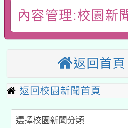
「數位內容與教學軟體線
內容管理:校園新
有關大陸委員會函釋公
pilot」
轉知經濟部水利署委託
薪期間赴陸應申請許可
115年8月22日(星期六)
業技術研究院辦理「11
返回首頁
2026年桃園地景藝術
桃園市孔廟祈福系列活
用水績優單位及節水達
本校115學年度第2次
開 智慧啟航」
動」
返回校園新聞首頁
適應運動共學行動站研
招甄選結果公告(無人
本館辦理115年度閱讀
招)
科技賦能─人工智慧(AI
暨閱讀推動專業研習