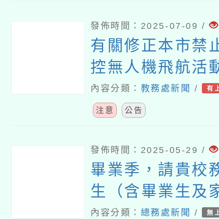
施計畫」
發佈時間：2025-07-09 /
有關修正本市禁
控無人機飛航活
時間及其他管理
內容分類：
教務處新聞
/
有
注意
公告
發佈時間：2025-05-29 /
畢業季，請貴校
生（含畢業生及
安全與救溺之宣
內容分類：
總務處新聞
/
無