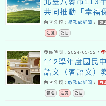
北臺八縣市113年
共同推動「幸福
畫」一案
內容分類：
學務處新聞
/
無
注意
公告
發佈時間：2024-05-12 /
112學年度國民
語文（客語文）
作人員認證計畫
內容分類：
教務處新聞
/
有
報名
注意
公告