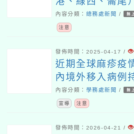
港、線西、崙尾
水深危險，不宜
內容分類：
總務處新聞
/
無
動
注意
發佈時間：2025-04-17 /
近期全球麻疹疫
內境外移入病例
感染國家以越南
內容分類：
學務處新聞
/
無
宣導
注意
發佈時間：2026-04-21 /