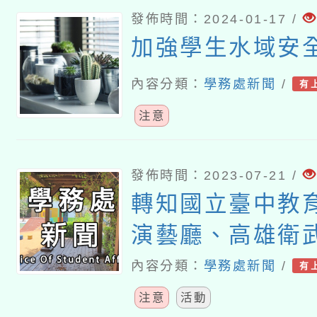
發佈時間：2024-01-17 /
加強學生水域安
內容分類：
學務處新聞
/
有
注意
發佈時間：2023-07-21 /
轉知國立臺中教
演藝廳、高雄衛
樂廳及臺北市政
內容分類：
學務處新聞
/
有
舉辦《狼與彼得T
注意
活動