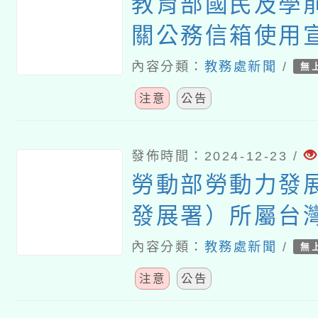
教育部國民及學
片，將上架教育
關公務信箱使用
臺
管理指引
內容分類：
教務處新聞
/
無
注意
公告
發佈時間：2024-12-23 /
勞動部勞動力發
發展署）所屬台
稱遭詐騙釣魚電
內容分類：
教務處新聞
/
無
注意
公告