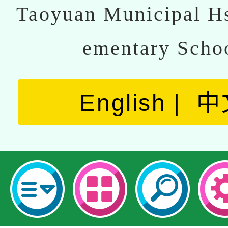
Taoyuan Municipal Hs
ementary Scho
English
中