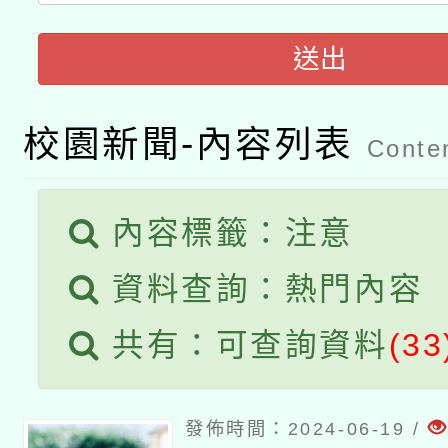
A3數位素養講師名單
礎課程
送出
「數位內容與教學軟體線
有關大陸委員會函釋公
pilot」
校園新聞-內容列表
Conten
轉知經濟部水利署委託
薪期間赴陸應申請許可
115年8月22日(星期六)
內容標籤：注意
業技術研究院辦理「11
2026年桃園地景藝術
桃園市孔廟祈福系列活
資料查詢：熱門內容
用水績優單位及節水達
開 智慧啟航」
共有：可查詢資料
(33
動」
發佈時間：2024-06-19 /