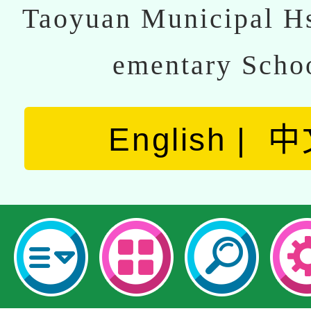
Taoyuan Municipal Hs
ementary Scho
English
中