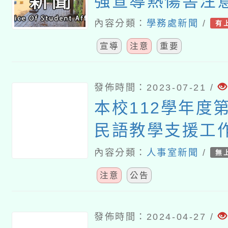
強宣導熱傷害注
落實熱傷害防護
內容分類：
學務處新聞
/
有
宣導
注意
重要
發佈時間：2023-07-21 /
本校112學年度第
民語教學支援工作
2、3次招考)結
內容分類：
人事室新聞
/
無
注意
公告
發佈時間：2024-04-27 /