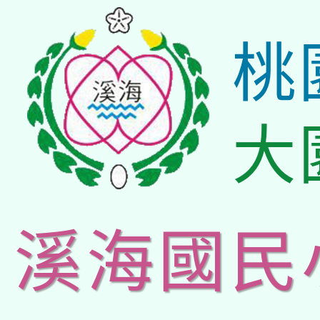
桃
大
溪海國民