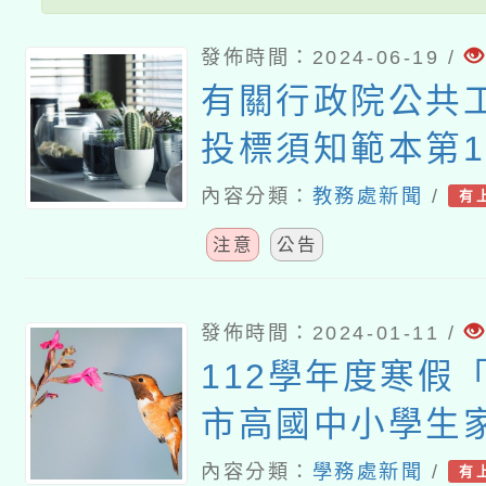
發佈時間：2024-06-19 /
有關行政院公共
投標須知範本第1
條款之「無人機
內容分類：
教務處新聞
/
有
求」附表，數位
注意
公告
「 政府採購案所
請排除資安檢測
發佈時間：2024-01-11 /
112學年度寒假
覽表」審查原則
市高國中小學生
信」一案
內容分類：
學務處新聞
/
有