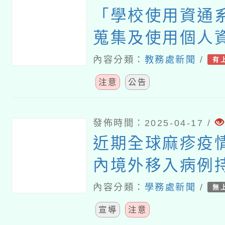
「學校使用資通
蒐集及使用個人
項」及「校園使
內容分類：
教務處新聞
/
有
辨識技術個人資
注意
公告
引」
發佈時間：2025-04-17 /
近期全球麻疹疫
內境外移入病例
感染國家以越南
內容分類：
學務處新聞
/
無
宣導
注意