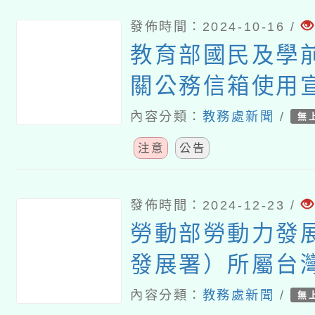
(國中體育)」及
課室評量基礎概
發佈時間：2024-10-16 /
教育部國民及學
片，將上架教育
關公務信箱使用
臺
管理指引
內容分類：
教務處新聞
/
無
注意
公告
發佈時間：2024-12-23 /
勞動部勞動力發
發展署）所屬台
稱遭詐騙釣魚電
內容分類：
教務處新聞
/
無