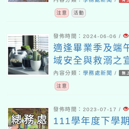
樂廳及臺北市政
舉辦《狼與彼得T
注意
活動
式親子音樂會》
發佈時間：2024-06-06 /
適逢畢業季及端
域安全與救溺之
內容分類：
學務處新聞
/
無
注意
發佈時間：2023-07-17 /
111學年度下學