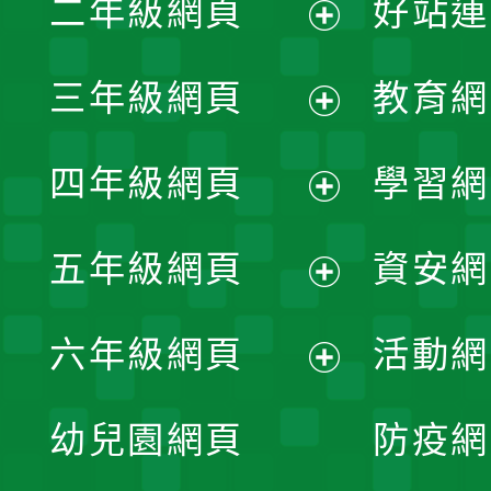
二年級網頁
好站連
開
展
三年級網頁
教育網
選
開
展
單
四年級網頁
學習網
選
開
展
單
五年級網頁
資安網
選
開
展
單
六年級網頁
活動網
選
開
展
單
幼兒園網頁
防疫網
選
開