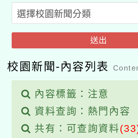
有關本府115年70歲
答一案
一案。
本校115學年度第2次
人員健康講座「吃得安
適應運動共學行動站研
招甄選結果公告(無人
心」，鼓勵退休同仁踴
送出
本館辦理115年度閱讀
招)
案。
科技賦能─人工智慧(AI
暨閱讀推動專業研習
校園新聞-內容列表
Conten
A3數位素養講師名單
礎課程
內容標籤：注意
資料查詢：熱門內容
共有：可查詢資料
(33