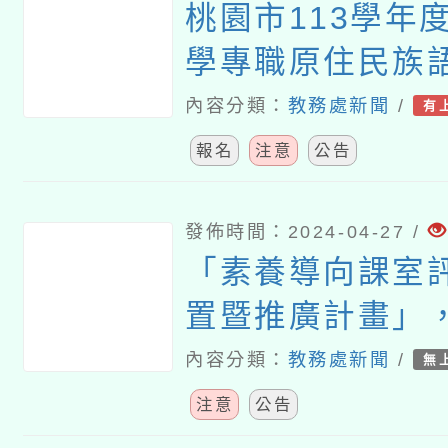
桃園市113學年
學專職原住民族語
住民族語教學支
內容分類：
教務處新聞
/
有
聯合甄選聘任簡
報名
注意
公告
發佈時間：2024-04-27 /
「素養導向課室
置暨推廣計畫」
畫資源，已製作「
內容分類：
教務處新聞
/
無
彈性課室評量主
注意
公告