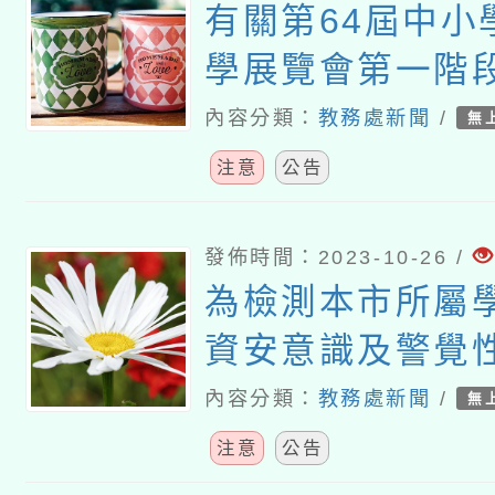
有關第64屆中小
學展覽會第一階段
展)報名作品命名
內容分類：
教務處新聞
/
無
注意
公告
發佈時間：2023-10-26 /
為檢測本市所屬
資安意識及警覺
理112年社交工
內容分類：
教務處新聞
/
無
注意
公告