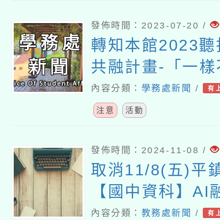
發佈時間：2023-07-20 /
轉知本館2023
共融計畫-「一樣
的身體是座博物
內容分類：
學務處新聞
/
有
活動宣傳
注意
活動
發佈時間：2024-11-08 /
取消11/8(五)
【國中資科】AI
以自駕車模擬器為
內容分類：
教務處新聞
/
有