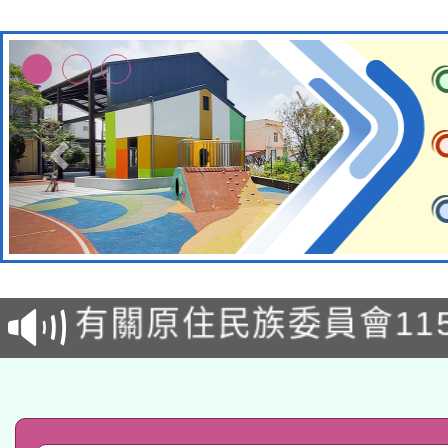
本校115學年度第1次
本校115學年度第2次
第3次招考甄選結果公告
有關原住民族委員會11
次招考甄選結果公告(尚
兒童少年暑期犯罪預防
公告之原住民族歲時祭
有關本府115年70歲
答一案
一案。