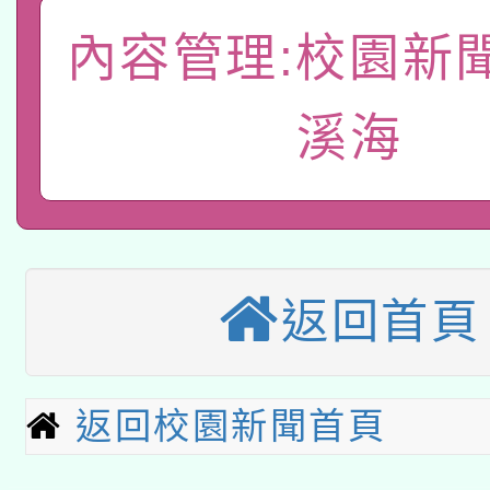
本校115學年度第2次
人員健康講座「吃得安
內容管理:校園新
適應運動共學行動站研
招甄選結果公告(無人
心」，鼓勵退休同仁踴
本館辦理115年度閱讀
招)
溪海
案。
科技賦能─人工智慧(AI
暨閱讀推動專業研習
A3數位素養講師名單
礎課程
本校115學年度第1次
返回首頁
本校115學年度第2次
第3次招考甄選結果公告
有關原住民族委員會11
次招考甄選結果公告(尚
返回校園新聞首頁
兒童少年暑期犯罪預防
公告之原住民族歲時祭