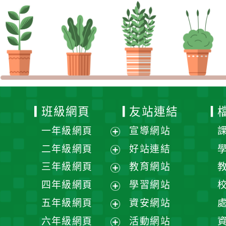
班級網頁
友站連結
一年級網頁
宣導網站
展
二年級網頁
好站連結
開
展
三年級網頁
教育網站
選
開
展
四年級網頁
學習網站
單
選
開
展
五年級網頁
資安網站
單
選
開
展
六年級網頁
活動網站