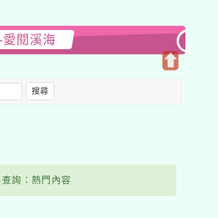
-愛閱溪海
開
啟
搜尋
上
方
區
塊
查詢：熱門內容