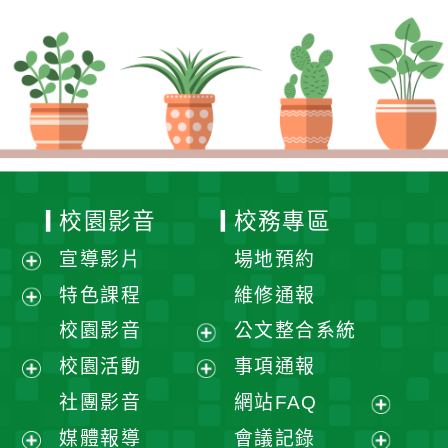
校園影音
校務專區
宣導影片
場地預約
展
特色課程
維修通報
開
展
校園影音
公文整合系統
選
開
展
校園活動
事項通報
單
選
開
展
展
社團影音
網站FAQ
單
選
開
開
展
媒體報導
會議記錄