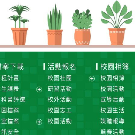
檔案下載
活動報名
校園相簿
課程計畫
校園社團
校園相簿
展
學生課表
研習活動
校園活動
開
展
教科書評選
校外活動
宣導活動
選
開
校園檔案
校園志工
校園生活
單
選
處室檔案
校園活動
媒體報導
單
展
資訊安全
競賽活動