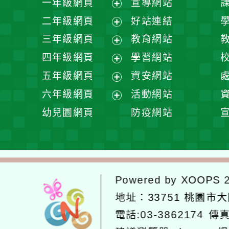
一年級網頁
宣導網站
展
二年級網頁
好站連結
開
展
三年級網頁
教育網站
選
開
展
四年級網頁
學習網站
單
選
開
展
五年級網頁
資安網站
單
選
開
展
六年級網頁
活動網站
單
選
開
展
幼兒園網頁
防疫網站
單
選
開
單
選
單
Powered by
XOOPS
2
地址：
33751 桃園市
電話:03-3862174
傳真