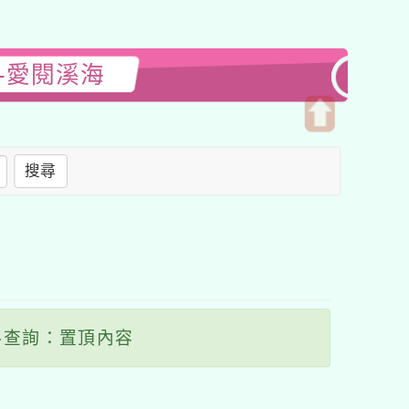
-愛閱溪海
開
啟
搜尋
上
方
區
塊
查詢：置頂內容