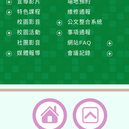
宣導影片
場地預約
展
特色課程
維修通報
開
展
校園影音
公文整合系統
選
開
展
校園活動
事項通報
單
選
開
展
展
社團影音
網站FAQ
單
選
開
開
展
媒體報導
會議記錄
單
選
選
開
展
展
單
單
選
開
開
單
選
選
單
單