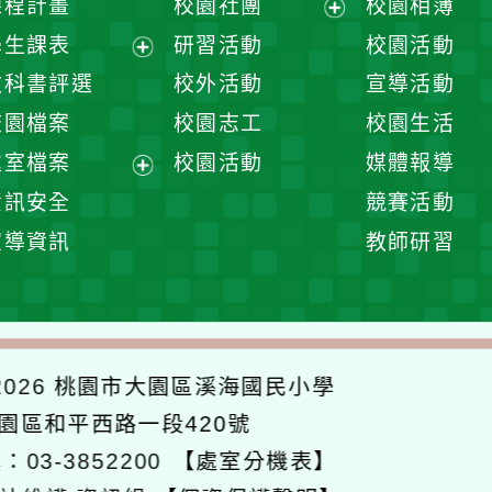
課程計畫
校園社團
校園相簿
展
學生課表
研習活動
校園活動
開
展
教科書評選
校外活動
宣導活動
選
開
校園檔案
校園志工
校園生活
單
選
處室檔案
校園活動
媒體報導
單
展
資訊安全
競賽活動
開
宣導資訊
教師研習
選
單
026
桃園市大園區溪海國民小學
大園區和平西路一段420號
：03-3852200
【處室分機表】