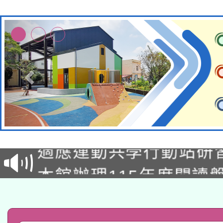
本校115學年度第2次
適應運動共學行動站研
招甄選結果公告(無人
本館辦理115年度閱讀
招)
科技賦能─人工智慧(AI
暨閱讀推動專業研習
A3數位素養講師名單