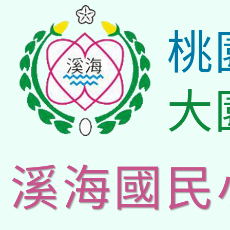
桃
大
溪海國民