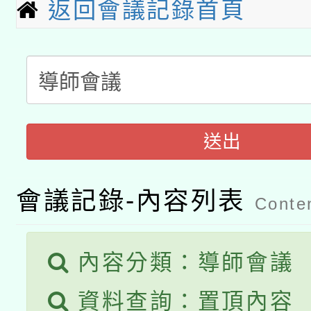
暨閱讀推動專業研習
返回會議記錄首頁
A3數位素養講師名單
礎課程
「數位內容與教學軟體線
有關大陸委員會函釋公
pilot」
轉知經濟部水利署委託
薪期間赴陸應申請許可
送出
115年8月22日(星期六)
業技術研究院辦理「11
會議記錄-內容列表
2026年桃園地景藝術
Conten
桃園市孔廟祈福系列活
用水績優單位及節水達
開 智慧啟航」
動」
內容分類：導師會議
資料查詢：置頂內容