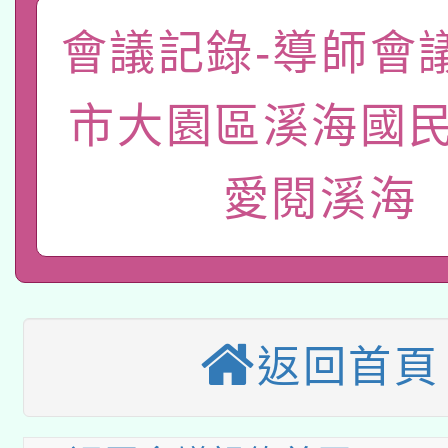
礎課程
會議記錄-導師會
「數位內容與教學軟體線
有關大陸委員會函釋公
pilot」
市大園區溪海國民
轉知經濟部水利署委託
薪期間赴陸應申請許可
愛閱溪海
115年8月22日(星期六)
業技術研究院辦理「11
2026年桃園地景藝術
桃園市孔廟祈福系列活
用水績優單位及節水達
本校115學年度第2次
開 智慧啟航」
動」
適應運動共學行動站研
招甄選結果公告(無人
返回首頁
本館辦理115年度閱讀
招)
科技賦能─人工智慧(AI