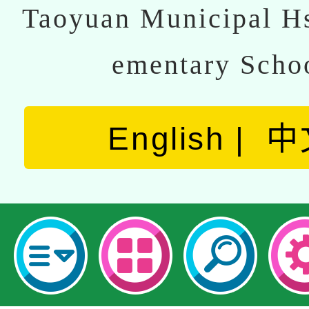
Taoyuan Municipal Hs
ementary Scho
English
中