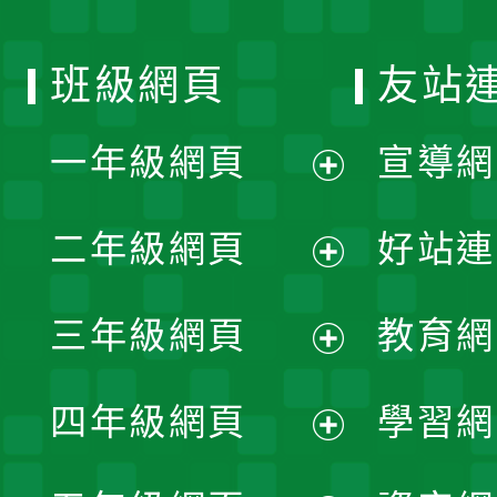
班級網頁
友站
一年級網頁
宣導網
展
二年級網頁
好站連
開
展
三年級網頁
教育網
選
開
展
單
四年級網頁
學習網
選
開
展
單