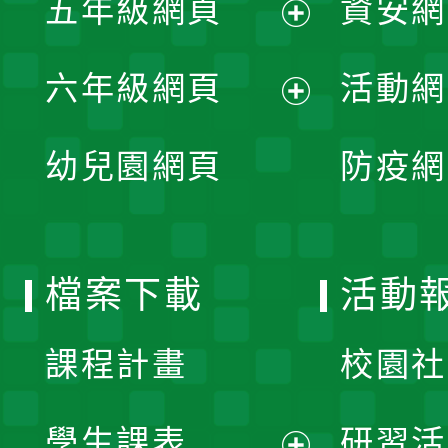
五年級網頁
資安網
選
開
展
單
六年級網頁
活動網
選
開
展
單
幼兒園網頁
防疫網
選
開
單
選
檔案下載
活動
單
課程計畫
校園社
學生課表
研習活