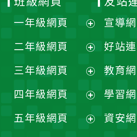
班級網頁
友站
一年級網頁
宣導網
展
二年級網頁
好站連
開
展
三年級網頁
教育網
選
開
展
單
四年級網頁
學習網
選
開
展
單
五年級網頁
資安網
選
開
展