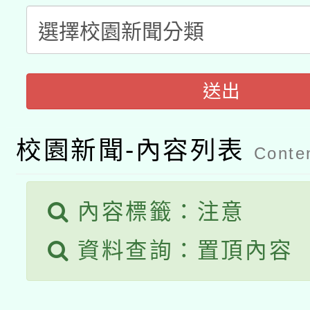
A3數位素養講師名單
礎課程
「數位內容與教學軟體線
有關大陸委員會函釋公
pilot」
送出
轉知經濟部水利署委託
薪期間赴陸應申請許可
校園新聞-內容列表
115年8月22日(星期六)
Conten
業技術研究院辦理「11
2026年桃園地景藝術
桃園市孔廟祈福系列活
用水績優單位及節水達
內容標籤：注意
開 智慧啟航」
動」
資料查詢：置頂內容