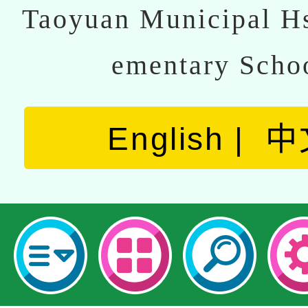
Taoyuan Municipal Hs
ementary Scho
English
中