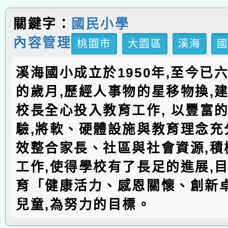
關鍵字：
國民小學
內容管理
桃園市
大園區
溪海
溪海國小成立於1950年,至今已
的歲月,歷經人事物的星移物換,建
校長全心投入教育工作, 以豐富
驗,將軟、硬體設施與教育理念充分
效整合家長、社區與社會資源,積
工作,使得學校有了長足的進展,
育「健康活力、感恩關懷、創新
兒童,為努力的目標。