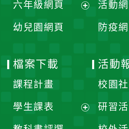
單
六年級網頁
活動網
選
開
展
單
幼兒園網頁
防疫網
選
開
單
選
檔案下載
活動
單
課程計畫
校園社
學生課表
研習活
展