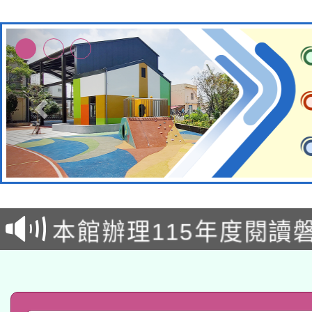
本校115學年度第2次
適應運動共學行動站研
招甄選結果公告(無人
本館辦理115年度閱讀
招)
科技賦能─人工智慧(AI
暨閱讀推動專業研習
A3數位素養講師名單
礎課程