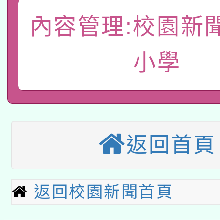
「數位內容與教學軟體線
內容管理:校園新
有關大陸委員會函釋公
pilot」
小學
轉知經濟部水利署委託
薪期間赴陸應申請許可
115年8月22日(星期六)
業技術研究院辦理「11
2026年桃園地景藝術
桃園市孔廟祈福系列活
用水績優單位及節水達
本校115學年度第2次
開 智慧啟航」
返回首頁
動」
適應運動共學行動站研
招甄選結果公告(無人
本館辦理115年度閱讀
招)
返回校園新聞首頁
科技賦能─人工智慧(AI
暨閱讀推動專業研習