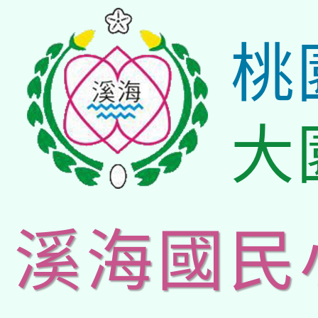
桃
大
溪海國民