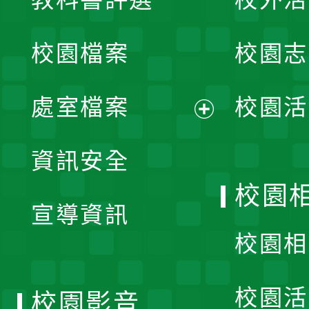
開
校園檔案
校園志
選
單
處室檔案
校園活
展
資訊安全
開
校園
宣導資訊
選
校園相
單
校園活
校園影音