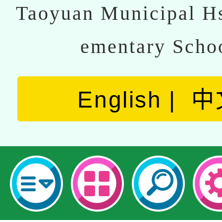
Taoyuan Municipal Hs
ementary Scho
English
中