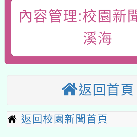
A3數位素養講師名單
礎課程
內容管理:校園新
「數位內容與教學軟體線
溪海
有關大陸委員會函釋公
pilot」
轉知經濟部水利署委託
薪期間赴陸應申請許可
115年8月22日(星期六)
業技術研究院辦理「11
2026年桃園地景藝術
桃園市孔廟祈福系列活
用水績優單位及節水達
返回首頁
本校115學年度第2次
開 智慧啟航」
動」
適應運動共學行動站研
招甄選結果公告(無人
返回校園新聞首頁
本館辦理115年度閱讀
招)