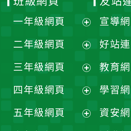
班級網頁
友站
一年級網頁
宣導網
展
二年級網頁
好站連
開
展
三年級網頁
教育網
選
開
展
單
四年級網頁
學習網
選
開
展
單
五年級網頁
資安網
選
開
展