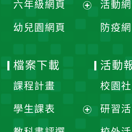
單
六年級網頁
活動網
選
開
展
單
幼兒園網頁
防疫網
選
開
單
選
檔案下載
活動
單
課程計畫
校園社
學生課表
研習活
展
教科書評選
校外活