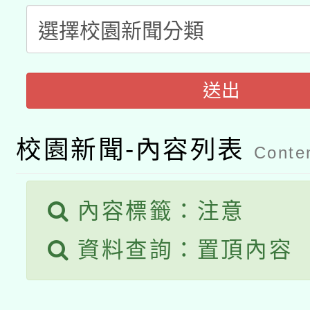
科技賦能─人工智慧(AI
暨閱讀推動專業研習
A3數位素養講師名單
礎課程
「數位內容與教學軟體線
送出
有關大陸委員會函釋公
pilot」
校園新聞-內容列表
轉知經濟部水利署委託
Conten
薪期間赴陸應申請許可
115年8月22日(星期六)
業技術研究院辦理「11
內容標籤：注意
2026年桃園地景藝術
桃園市孔廟祈福系列活
用水績優單位及節水達
資料查詢：置頂內容
開 智慧啟航」
動」