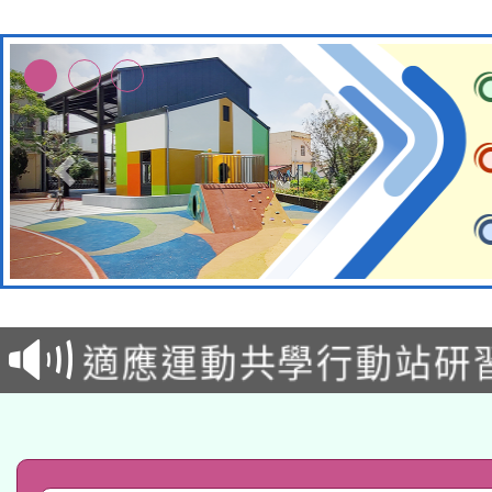
本校115學年度第2次
適應運動共學行動站研
招甄選結果公告(無人
本館辦理115年度閱讀
招)
科技賦能─人工智慧(AI
暨閱讀推動專業研習