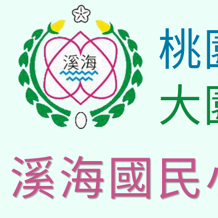
桃
大
溪海國民