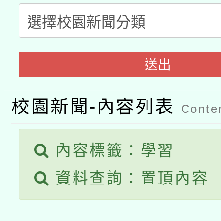
本校115學年度第2次
人員健康講座「吃得安
適應運動共學行動站研
招甄選結果公告(無人
心」，鼓勵退休同仁踴
本館辦理115年度閱讀
招)
送出
案。
科技賦能─人工智慧(AI
暨閱讀推動專業研習
校園新聞-內容列表
A3數位素養講師名單
礎課程
Conten
「數位內容與教學軟體線
內容標籤：學習
有關大陸委員會函釋公
pilot」
資料查詢：置頂內容
薪期間赴陸應申請許可