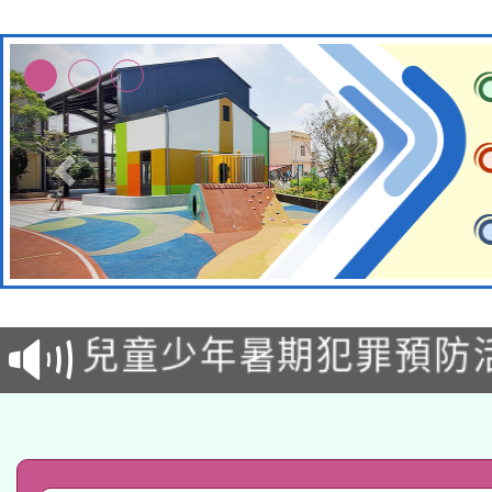
有關原住民族委員會11
兒童少年暑期犯罪預防
公告之原住民族歲時祭
有關本府115年70歲
答一案
一案。
本校115學年度第2次
人員健康講座「吃得安