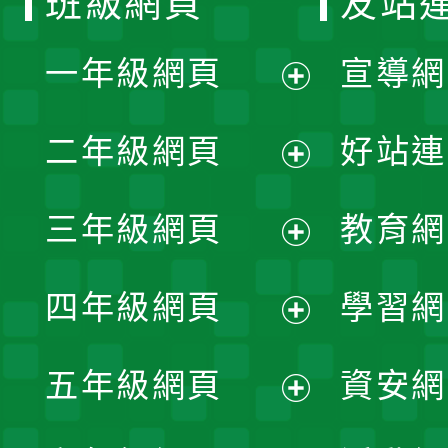
班級網頁
友站
一年級網頁
宣導網
展
二年級網頁
好站連
開
展
三年級網頁
教育網
選
開
展
單
四年級網頁
學習網
選
開
展
單
五年級網頁
資安網
選
開
展