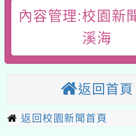
適應運動共學行動站研
招甄選結果公告(無人
心」，鼓勵退休同仁踴
內容管理:校園新
本館辦理115年度閱讀
招)
案。
科技賦能─人工智慧(AI
溪海
暨閱讀推動專業研習
A3數位素養講師名單
礎課程
「數位內容與教學軟體線
有關大陸委員會函釋公
pilot」
返回首頁
有關原住民族委員會11
薪期間赴陸應申請許可
兒童少年暑期犯罪預防
公告之原住民族歲時祭
返回校園新聞首頁
有關本府115年70歲
答一案
一案。