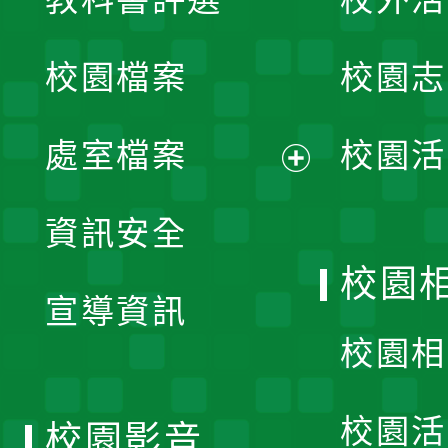
開
校園檔案
校園志
選
單
處室檔案
校園活
展
資訊安全
開
校園
宣導資訊
選
校園相
單
校園活
校園影音