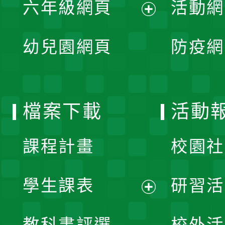
單
六年級網頁
活動網
選
開
展
單
幼兒園網頁
防疫網
選
開
單
選
檔案下載
活動
單
課程計畫
校園社
學生課表
研習活
展
教科書評選
校外活