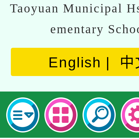
Taoyuan Municipal Hs
ementary Scho
English
中