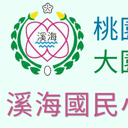
桃
大
溪海國民