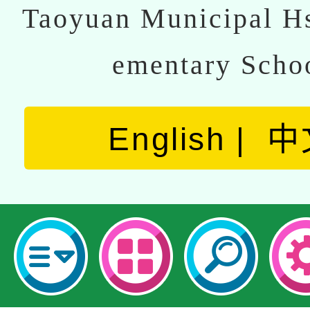
Taoyuan Municipal Hs
ementary Scho
English
中