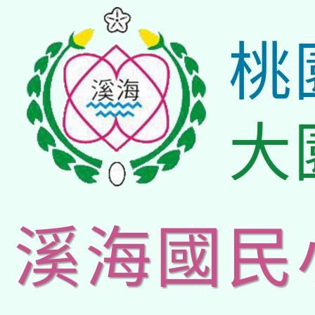
桃
大
溪海國民