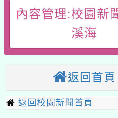
適應運動共學行動站研
招甄選結果公告(無人
心」，鼓勵退休同仁踴
內容管理:校園新
本館辦理115年度閱讀
招)
案。
科技賦能─人工智慧(AI
溪海
暨閱讀推動專業研習
A3數位素養講師名單
礎課程
「數位內容與教學軟體線
有關大陸委員會函釋公
pilot」
返回首頁
有關原住民族委員會11
薪期間赴陸應申請許可
兒童少年暑期犯罪預防
公告之原住民族歲時祭
返回校園新聞首頁
有關本府115年70歲
答一案
一案。