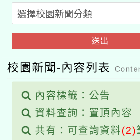
本校115學年度第2次
人員健康講座「吃得安
適應運動共學行動站研
招甄選結果公告(無人
心」，鼓勵退休同仁踴
本館辦理115年度閱讀
招)
送出
案。
科技賦能─人工智慧(AI
暨閱讀推動專業研習
校園新聞-內容列表
A3數位素養講師名單
礎課程
Conten
「數位內容與教學軟體線
內容標籤：公告
有關大陸委員會函釋公
pilot」
資料查詢：置頂內容
薪期間赴陸應申請許可
共有：可查詢資料
(2)