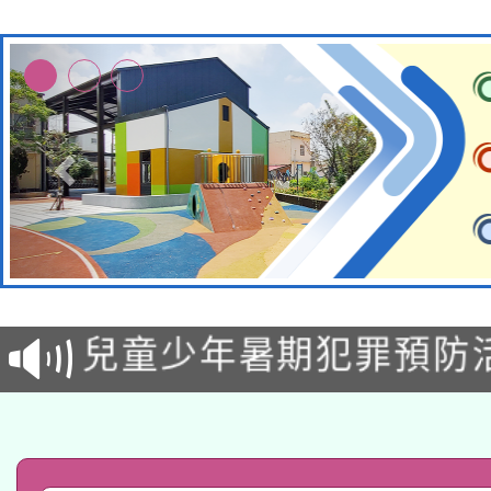
有關原住民族委員會11
兒童少年暑期犯罪預防
公告之原住民族歲時祭
有關本府115年70歲
答一案
一案。
本校115學年度第2次
人員健康講座「吃得安