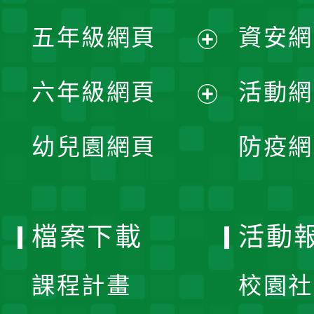
開
展
單
五年級網頁
資安網
選
開
展
單
六年級網頁
活動網
選
開
展
單
幼兒園網頁
防疫網
選
開
單
選
檔案下載
活動
單
課程計畫
校園社