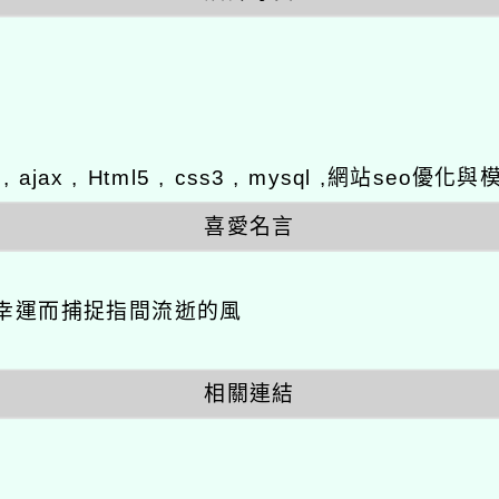
y , ajax , Html5 , css3 , mysql ,網站se
喜愛名言
幸運而捕捉指間流逝的風
相關連結