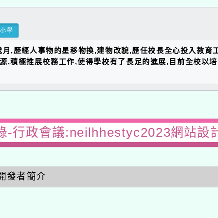
民小學
的歲月,歷經人事物的星移物換,建物改貌,歷任校長全心投入教育
資源,積極推展校務工作,使得學校有了長足的進展,目前全校以
-行政會議:neilhhestyc2023網站
開發者簡介