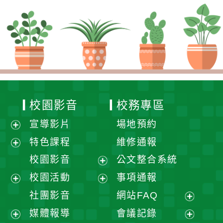
校園影音
校務專區
宣導影片
場地預約
展
特色課程
維修通報
開
展
校園影音
公文整合系統
選
開
展
校園活動
事項通報
單
選
開
展
展
社團影音
網站FAQ
單
選
開
開
展
媒體報導
會議記錄
單
選
選