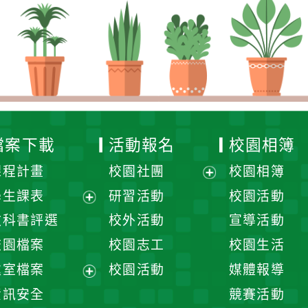
檔案下載
活動報名
校園相簿
課程計畫
校園社團
校園相簿
展
學生課表
研習活動
校園活動
開
展
教科書評選
校外活動
宣導活動
選
開
校園檔案
校園志工
校園生活
單
選
處室檔案
校園活動
媒體報導
單
展
資訊安全
競賽活動