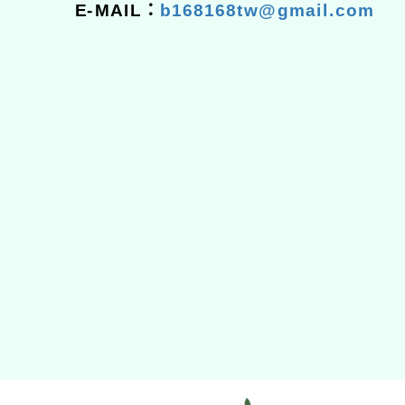
E-MAIL：
b168168tw@gmail.com
佈景版本：
neilhhes
適用瀏覽器：Edge、Goo
Xoops版本：
XOOPS
Xoops
網站設計
：
N
Xoops網站設計者：