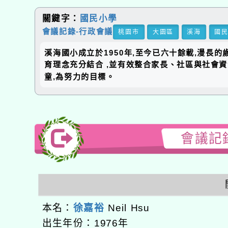
關鍵字：
國民小學
會議記錄-行政會議
桃園市
大園區
溪海
國
溪海國小成立於1950年,至今已六十餘載,漫長
育理念充分結合 ,並有效整合家長、社區與社會
童,為努力的目標。
會議記錄
本名：
徐嘉裕
Neil Hsu
出生年份：1976年