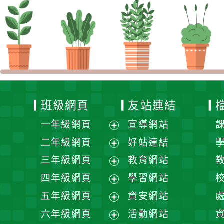
班級網頁
友站連結
一年級網頁
宣導網站
展
二年級網頁
好站連結
開
展
三年級網頁
教育網站
選
開
展
四年級網頁
學習網站
單
選
開
展
五年級網頁
資安網站
單
選
開
展
六年級網頁
活動網站
單
選