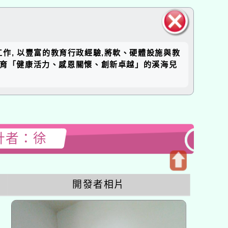
關閉區
工作, 以豐富的教育行政經驗,將軟、硬體設施與教
塊
培育「健康活力、感恩關懷、創新卓越」的溪海兒
設計者：徐
開
開發者相片
啟
上
方
區