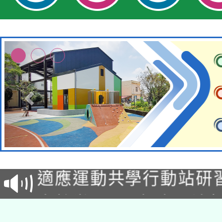
本校115學年度第2次
適應運動共學行動站研
招甄選結果公告(無人
本館辦理115年度閱讀
招)