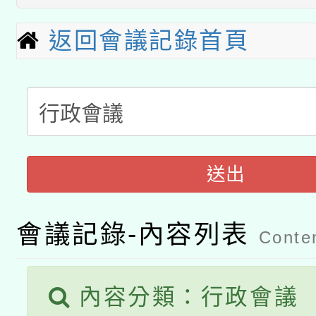
本館辦理115年度閱讀
招)
科技賦能─人工智慧(AI
返回會議記錄首頁
暨閱讀推動專業研習
A3數位素養講師名單
礎課程
「數位內容與教學軟體線
有關大陸委員會函釋公
pilot」
送出
轉知經濟部水利署委託
薪期間赴陸應申請許可
115年8月22日(星期六)
業技術研究院辦理「11
會議記錄-內容列表
Conten
2026年桃園地景藝術
桃園市孔廟祈福系列活
用水績優單位及節水達
開 智慧啟航」
內容分類：行政會議
動」