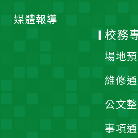
開
單
媒體報導
選
校務
單
場地預
維修通
公文整
事項通