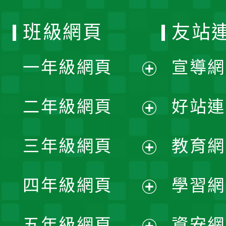
班級網頁
友站
一年級網頁
宣導網
展
二年級網頁
好站連
開
展
三年級網頁
教育網
選
開
展
單
四年級網頁
學習網
選
開
展
單
五年級網頁
資安網