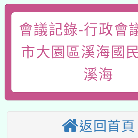
科技賦能─人工智慧(AI
暨閱讀推動專業研習
A3數位素養講師名單
礎課程
會議記錄-行政會
「數位內容與教學軟體線
有關大陸委員會函釋公
pilot」
市大園區溪海國民
轉知經濟部水利署委託
薪期間赴陸應申請許可
溪海
115年8月22日(星期六)
業技術研究院辦理「11
2026年桃園地景藝術
桃園市孔廟祈福系列活
用水績優單位及節水達
本校115學年度第2次
開 智慧啟航」
動」
適應運動共學行動站研
返回首頁
招甄選結果公告(無人