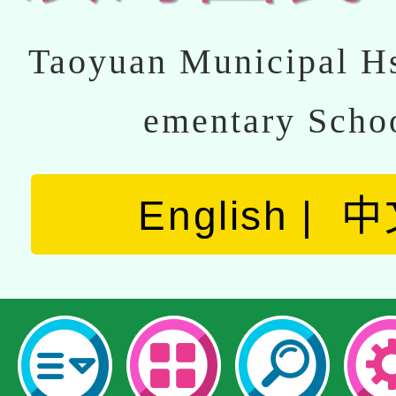
Taoyuan Municipal Hs
ementary Scho
English
中