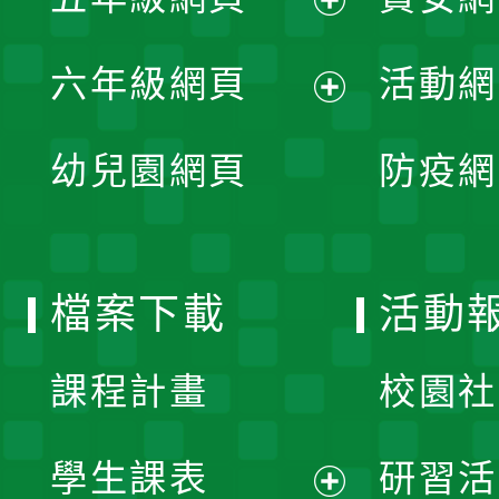
選
開
展
單
六年級網頁
活動網
選
開
展
單
幼兒園網頁
防疫網
選
開
單
選
檔案下載
活動
單
課程計畫
校園社
學生課表
研習活