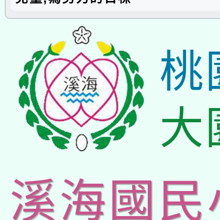
桃
大
溪海國民